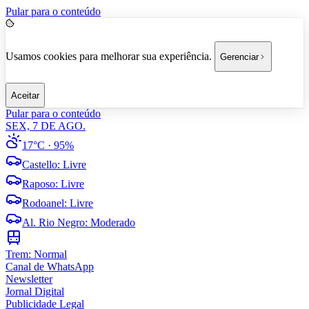
Pular para o conteúdo
Usamos cookies para melhorar sua experiência.
Gerenciar
Aceitar
Pular para o conteúdo
SEX, 7 DE AGO.
17°C
· 95%
Castello
:
Livre
Raposo
:
Livre
Rodoanel
:
Livre
Al. Rio Negro
:
Moderado
Trem:
Normal
Canal de WhatsApp
Newsletter
Jornal Digital
Publicidade Legal