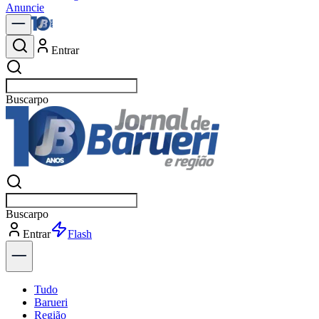
Anuncie
Entrar
Buscar
not
Buscar
not
Entrar
Explorar
Tudo
Barueri
Região