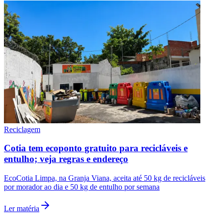
Reciclagem
Cotia tem ecoponto gratuito para recicláveis e
Internacional
entulho; veja regras e endereço
EcoCotia Limpa, na Granja Viana, aceita até 50 kg de recicláveis
por morador ao dia e 50 kg de entulho por semana
Ler matéria