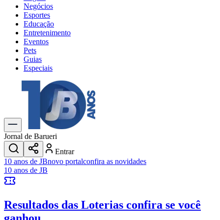
Negócios
Esportes
Educação
Entretenimento
Eventos
Pets
Guias
Especiais
Explore Tudo
Últimas Notícias
Previsão do Tempo
Trânsito e Rotas
Dia a Dia & Lazer
Jornal de Barueri
Transportes
Entrar
Gastronomia
10 anos de JB
novo portal
confira as novidades
Cinema & Shows
10 anos de JB
Jogos
Novo
Para Sua Empresa
Resultados das Loterias
confira se você
Anuncie no Portal
Cadastrar Empresa
ganhou