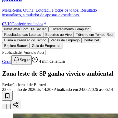
Divulgar Vagas
Novo
Publicidade Legal
Mega-Sena, Quina, Lotofácil e todos os jogos. Resultado
instantâneo, simulador de apostas e estatísticas.
Política
Eleições
03
/
10
Conferir resultados
Esportes
Saúde
Newsletter Bom Dia Barueri
Entretenimento Completo
Segurança
Resultados das Loterias
Esportes ao Vivo
Trânsito em Tempo Real
Cultura
Clima e Previsão do Tempo
Vagas de Emprego
Portal Pet
Meio Ambiente
Explore Barueri
Guia de Empresas
Obras
Publicidade
Anuncie Aqui
Educação
Seguir
Geral
4
min de leitura
Bairros de Barueri
Zona leste de SP ganha viveiro ambiental
Selecione sua região
Para notícias da sua região
Redação Jornal de Barueri
Aldeia
Aldeia da Serra
Aldeia de Barueri
Alphaville
Bairro
23 de junho de 2026 às 14:20
• Atualizado em
24/06/2026 às 06:14
Jubran
Belval
Bethaville
Boa
Vista
Califórnia
Carapicuíba
Centro
Chácaras Marco
Cidades da
Região
Cotia
Cruz Preta
Engenho Novo
Fazenda
Militar
Itapevi
Jandira
Jardim Audir
Jardim Belval
Jardim
Califórnia
Jardim dos Altos
Jardim dos Camargos
Jardim
Esperança
Jardim Graziela
Jardim Iracema
Jardim Itaquiti
Jardim