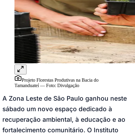
Rocha
Francisco Morato
Taboão da Serra
Embu das Artes
São Roque
Para Sua Empresa
Anuncie Regional
Guia de Empresas
Vagas na Região
Novo
Hub de Negócios
Guia Comercial
Selo Verificado
Portal Educacional
Agenda de Vestibulares
Vagas de Emprego
Concursos
Projeto Florestas Produtivas na Bacia do
Panorama Econômico
Tamanduateí
—
Foto:
Divulgação
Panorama Econômico
A Zona Leste de São Paulo ganhou neste
Para Sua Empresa
sábado um novo espaço dedicado à
Anuncie no Portal
Verificar Empresa
Novo
recuperação ambiental, à educação e ao
Anunciar Vagas
Novo
Publicidade Legal
fortalecimento comunitário. O Instituto