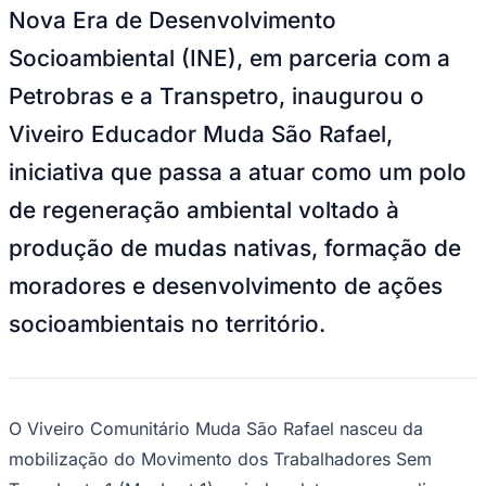
NBA
Nova Era de Desenvolvimento
NFL
Fórmula 1
Socioambiental (INE), em parceria com a
UFC
Tênis (ATP)
Petrobras e a Transpetro, inaugurou o
MLB
NHL
Viveiro Educador Muda São Rafael,
Atletismo
Vôlei
iniciativa que passa a atuar como um polo
NBB
de regeneração ambiental voltado à
Competições de Futebol
produção de mudas nativas, formação de
Brasileirão Série A
Brasileirão Série B
moradores e desenvolvimento de ações
Paulistão
Copa do Brasil
socioambientais no território.
Libertadores
Sul-Americana
Copa América
Champions League
Premier League
O Viveiro Comunitário Muda São Rafael nasceu da
La Liga
Bundesliga
mobilização do Movimento dos Trabalhadores Sem
Mundial 2026