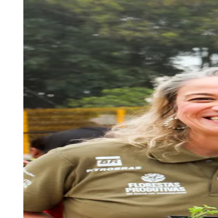
Julio
Jardim Líbano
Jardim Maria Cristina
Jardim Maria Helena
Jardim
Mutinga
Jardim Paraíso
Jardim Paulista
Jardim Reginalice
Jardim São
Luís
Jardim São Pedro
Jardim São Silvestre
Jardim Silveira
Jardim
Tupã
Jardim Tupanci
Mutinga
Nova Aldeinha
Osasco
Parque dos
Camargos
Parque Imperial
Parque Santa Luzia
Parque Viana
Pirapora
do Bom Jesus
Recanto Phrynéa
Santana de
Parnaíba
Silveira
Tamboré
Vale do Sol
Vila Barros
Vila Boa Vista
Vila
do Conde
Vila Engenho Novo
Vila Márcia
Vila Nossa Sra. da
Escada
Vila Porto
Votupoca
Para Sua Empresa
Anuncie no Portal
Guia de Empresas
Divulgar Vagas
Novo
Publicidade Legal
Negócios Regionais
Turismo
Segurança Regional
Hospitais Estaduais
Parques & Represas
Cidades da Região
Santana de Parnaíba
Osasco
Carapicuíba
Jandira
Itapevi
Cotia
Pirapora
do Bom Jesus
Araçariguama
Cajamar
Caieiras
Franco da