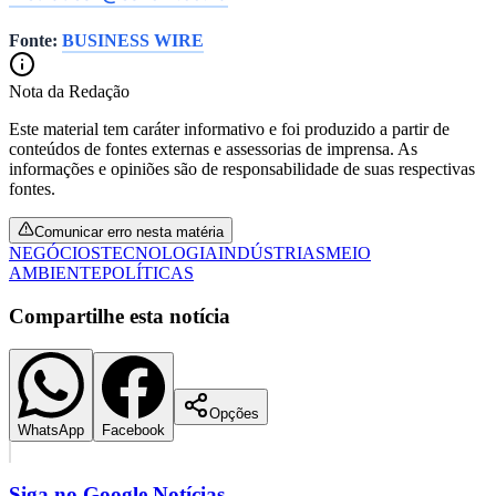
Fonte:
BUSINESS WIRE
Nota da Redação
Bahia
Este material tem caráter informativo e foi produzido a partir de
conteúdos de fontes externas e assessorias de imprensa. As
informações e opiniões são de responsabilidade de suas respectivas
fontes.
Comunicar erro nesta matéria
NEGÓCIOS
TECNOLOGIA
INDÚSTRIAS
MEIO
AMBIENTE
POLÍTICAS
Compartilhe esta notícia
Opções
WhatsApp
Facebook
Siga no
Google Notícias