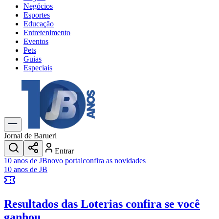
Negócios
Esportes
Educação
Entretenimento
Eventos
Pets
Guias
Especiais
Explore Tudo
Últimas Notícias
Previsão do Tempo
Trânsito e Rotas
Dia a Dia & Lazer
Jornal de Barueri
Transportes
Entrar
Gastronomia
10 anos de JB
novo portal
confira as novidades
Cinema & Shows
10 anos de JB
Jogos
Novo
Para Sua Empresa
Resultados das Loterias
confira se você
Anuncie no Portal
Cadastrar Empresa
ganhou