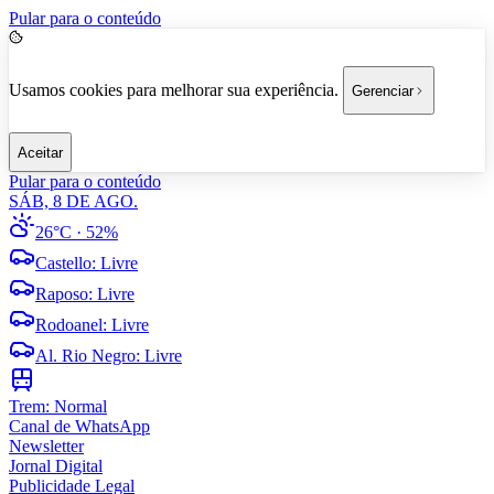
Pular para o conteúdo
Usamos cookies para melhorar sua experiência.
Gerenciar
Aceitar
Pular para o conteúdo
SÁB, 8 DE AGO.
26°C
· 52%
Castello
:
Livre
Raposo
:
Livre
Rodoanel
:
Livre
Al. Rio Negro
:
Livre
Trem:
Normal
Canal de WhatsApp
Newsletter
Jornal Digital
Publicidade Legal