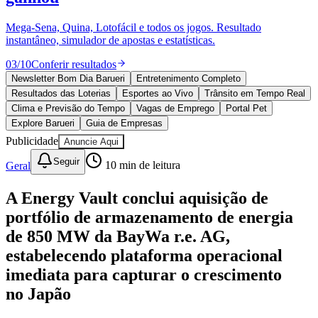
Divulgar Vagas
Novo
Publicidade Legal
Mega-Sena, Quina, Lotofácil e todos os jogos. Resultado
instantâneo, simulador de apostas e estatísticas.
Política
Eleições
03
/
10
Conferir resultados
Esportes
Saúde
Newsletter Bom Dia Barueri
Entretenimento Completo
Segurança
Resultados das Loterias
Esportes ao Vivo
Trânsito em Tempo Real
Cultura
Clima e Previsão do Tempo
Vagas de Emprego
Portal Pet
Meio Ambiente
Explore Barueri
Guia de Empresas
Obras
Publicidade
Anuncie Aqui
Educação
Seguir
Geral
10
min de leitura
Bairros de Barueri
A Energy Vault conclui aquisição de
Selecione sua região
Para notícias da sua região
portfólio de armazenamento de energia
Aldeia
Aldeia da Serra
Aldeia de Barueri
Alphaville
Bairro
de 850 MW da BayWa r.e. AG,
Jubran
Belval
Bethaville
Boa
estabelecendo plataforma operacional
Vista
Califórnia
Carapicuíba
Centro
Chácaras Marco
Cidades da
Região
Cotia
Cruz Preta
Engenho Novo
Fazenda
imediata para capturar o crescimento
Militar
Itapevi
Jandira
Jardim Audir
Jardim Belval
Jardim
no Japão
Califórnia
Jardim dos Altos
Jardim dos Camargos
Jardim
Esperança
Jardim Graziela
Jardim Iracema
Jardim Itaquiti
Jardim