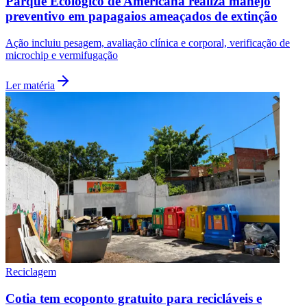
Parque Ecológico de Americana realiza manejo
preventivo em papagaios ameaçados de extinção
Ação incluiu pesagem, avaliação clínica e corporal, verificação de
microchip e vermifugação
Ler matéria
Vitória
Reciclagem
Cotia tem ecoponto gratuito para recicláveis e