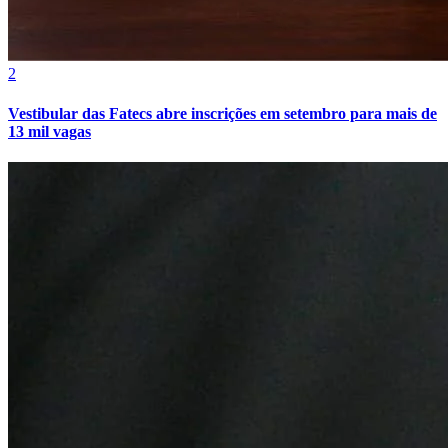
2
Juventude
Vestibular das Fatecs abre inscrições em setembro para mais de
13 mil vagas