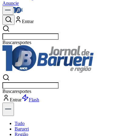
Anuncie
Entrar
Buscar
política
Buscar
política
Entrar
Tudo
Barueri
Região