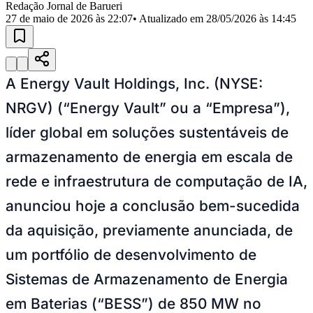
Julio
Jardim Líbano
Jardim Maria Cristina
Jardim Maria Helena
Jardim
Redação Jornal de Barueri
Mutinga
Jardim Paraíso
Jardim Paulista
Jardim Reginalice
Jardim São
27 de maio de 2026 às 22:07
• Atualizado em
28/05/2026 às 14:45
Luís
Jardim São Pedro
Jardim São Silvestre
Jardim Silveira
Jardim
Tupã
Jardim Tupanci
Mutinga
Nova Aldeinha
Osasco
Parque dos
Camargos
Parque Imperial
Parque Santa Luzia
Parque Viana
Pirapora
do Bom Jesus
Recanto Phrynéa
Santana de
Parnaíba
Silveira
Tamboré
Vale do Sol
Vila Barros
Vila Boa Vista
Vila
A Energy Vault Holdings, Inc. (NYSE:
do Conde
Vila Engenho Novo
Vila Márcia
Vila Nossa Sra. da
Escada
Vila Porto
Votupoca
NRGV) (“Energy Vault” ou a “Empresa”),
Para Sua Empresa
líder global em soluções sustentáveis ​​de
Anuncie no Portal
Guia de Empresas
armazenamento de energia em escala de
Divulgar Vagas
Novo
rede e infraestrutura de computação de IA,
Publicidade Legal
Negócios Regionais
anunciou hoje a conclusão bem-sucedida
Turismo
da aquisição, previamente anunciada, de
Segurança Regional
Hospitais Estaduais
um portfólio de desenvolvimento de
Parques & Represas
Sistemas de Armazenamento de Energia
Cidades da Região
Santana de Parnaíba
Osasco
Carapicuíba
Jandira
Itapevi
Cotia
Pirapora
em Baterias (“BESS”) de 850 MW no
do Bom Jesus
Araçariguama
Cajamar
Caieiras
Franco da