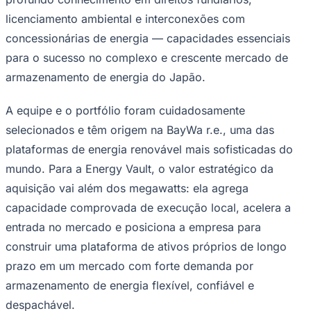
NBA
licenciamento ambiental e interconexões com
NFL
Fórmula 1
concessionárias de energia — capacidades essenciais
UFC
Tênis (ATP)
para o sucesso no complexo e crescente mercado de
MLB
armazenamento de energia do Japão.
NHL
Atletismo
Vôlei
A equipe e o portfólio foram cuidadosamente
NBB
selecionados e têm origem na BayWa r.e., uma das
Competições de Futebol
plataformas de energia renovável mais sofisticadas do
Brasileirão Série A
mundo. Para a Energy Vault, o valor estratégico da
Brasileirão Série B
aquisição vai além dos megawatts: ela agrega
Paulistão
Copa do Brasil
capacidade comprovada de execução local, acelera a
Libertadores
entrada no mercado e posiciona a empresa para
Sul-Americana
Copa América
construir uma plataforma de ativos próprios de longo
Champions League
prazo em um mercado com forte demanda por
Premier League
La Liga
armazenamento de energia flexível, confiável e
Bundesliga
Mundial 2026
despachável.