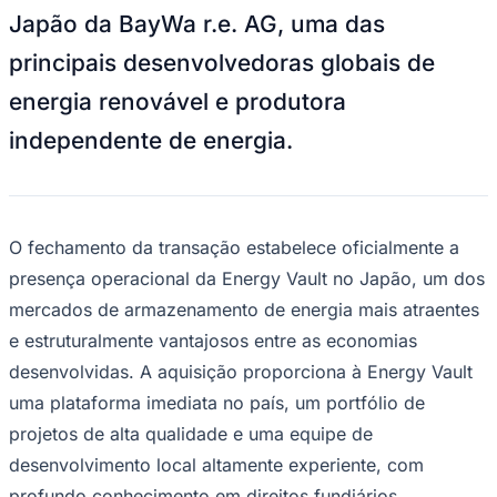
Rocha
Francisco Morato
Taboão da Serra
Embu das Artes
São Roque
Japão da BayWa r.e. AG, uma das
Para Sua Empresa
principais desenvolvedoras globais de
Anuncie Regional
Guia de Empresas
energia renovável e produtora
Vagas na Região
Novo
independente de energia.
Hub de Negócios
Guia Comercial
Selo Verificado
Portal Educacional
Agenda de Vestibulares
Vagas de Emprego
O fechamento da transação estabelece oficialmente a
Concursos
presença operacional da Energy Vault no Japão, um dos
Panorama Econômico
mercados de armazenamento de energia mais atraentes
Panorama Econômico
e estruturalmente vantajosos entre as economias
desenvolvidas. A aquisição proporciona à Energy Vault
Para Sua Empresa
uma plataforma imediata no país, um portfólio de
Anuncie no Portal
Verificar Empresa
Novo
projetos de alta qualidade e uma equipe de
Anunciar Vagas
Novo
desenvolvimento local altamente experiente, com
Publicidade Legal
profundo conhecimento em direitos fundiários,