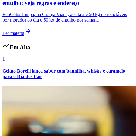
entulho; veja regras e endereço
EcoCotia Limpa, na Granja Viana, aceita até 50 kg de recicláveis
por morador ao dia e 50 kg de entulho por semana
Ler matéria
Em Alta
1
Gelato Borelli lança sabor com baunilha, whisky e caramelo
para o Dia dos Pais