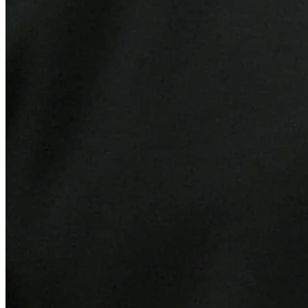
Goiás