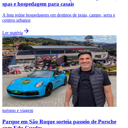
spas e hospedagem para casais
A lista reúne hospedagens em destinos de praia, campo, serra e
centros urbanos
Ler matéria
Botafogo
turismo e viagem
Parque em São Roque sorteia passeio de Porsche
com Edu Guedes