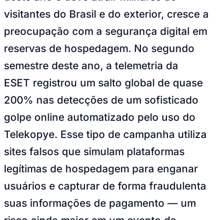
NBA
visitantes do Brasil e do exterior, cresce a
NFL
Fórmula 1
preocupação com a segurança digital em
UFC
Tênis (ATP)
reservas de hospedagem. No segundo
MLB
NHL
semestre deste ano, a telemetria da
Atletismo
Vôlei
ESET registrou um salto global de quase
NBB
200% nas detecções de um sofisticado
Competições de Futebol
golpe online automatizado pelo uso do
Brasileirão Série A
Brasileirão Série B
Telekopye. Esse tipo de campanha utiliza
Paulistão
Copa do Brasil
sites falsos que simulam plataformas
Libertadores
Sul-Americana
legítimas de hospedagem para enganar
Copa América
Champions League
usuários e capturar de forma fraudulenta
Premier League
La Liga
suas informações de pagamento — um
Bundesliga
Mundial 2026