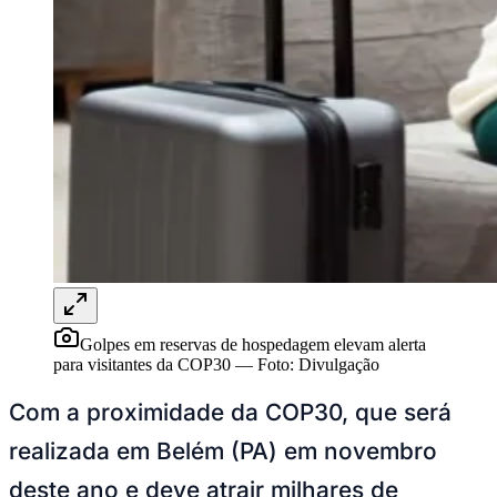
Rocha
Francisco Morato
Taboão da Serra
Embu das Artes
São Roque
Para Sua Empresa
Anuncie Regional
Guia de Empresas
Vagas na Região
Novo
Hub de Negócios
Guia Comercial
Selo Verificado
Portal Educacional
Agenda de Vestibulares
Vagas de Emprego
Concursos
Panorama Econômico
Panorama Econômico
Golpes em reservas de hospedagem elevam alerta
para visitantes da COP30
—
Foto:
Divulgação
Para Sua Empresa
Com a proximidade da COP30, que será
Anuncie no Portal
Verificar Empresa
Novo
realizada em Belém (PA) em novembro
Anunciar Vagas
Novo
Publicidade Legal
deste ano e deve atrair milhares de