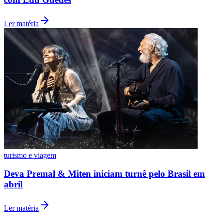
Ler matéria
Grêmio
turismo e viagem
Deva Premal & Miten iniciam turnê pelo Brasil em
abril
Ler matéria