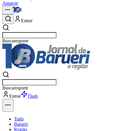
Anuncie
Entrar
Buscar
not
Buscar
not
Entrar
Explorar
Tudo
Barueri
Região