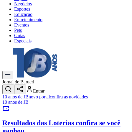
Negócios
Esportes
Educação
Entretenimento
Eventos
Pets
Guias
Especiais
Explore Tudo
Últimas Notícias
Previsão do Tempo
Trânsito e Rotas
Dia a Dia & Lazer
Jornal de Barueri
Transportes
Entrar
Gastronomia
10 anos de JB
novo portal
confira as novidades
Cinema & Shows
10 anos de JB
Jogos
Novo
Para Sua Empresa
Resultados das Loterias
confira se você
Anuncie no Portal
Cadastrar Empresa
ganhou