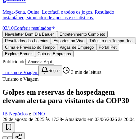
Divulgar Vagas
Novo
Publicidade Legal
Mega-Sena, Quina, Lotofácil e todos os jogos. Resultado
instantâneo, simulador de apostas e estatísticas.
Política
Eleições
03
/
10
Conferir resultados
Esportes
Saúde
Newsletter Bom Dia Barueri
Entretenimento Completo
Segurança
Resultados das Loterias
Esportes ao Vivo
Trânsito em Tempo Real
Cultura
Clima e Previsão do Tempo
Vagas de Emprego
Portal Pet
Meio Ambiente
Explore Barueri
Guia de Empresas
Obras
Publicidade
Anuncie Aqui
Educação
Seguir
Turismo e Viagem
3
min de leitura
Bairros de Barueri
Turismo e Viagem
Selecione sua região
Para notícias da sua região
Golpes em reservas de hospedagem
elevam alerta para visitantes da COP30
Aldeia
Aldeia da Serra
Aldeia de Barueri
Alphaville
Bairro
Jubran
Belval
Bethaville
Boa
Vista
Califórnia
Carapicuíba
Centro
Chácaras Marco
Cidades da
JB Negócios
e
DINO
Região
Cotia
Cruz Preta
Engenho Novo
Fazenda
29 de agosto de 2025 às 17:38
• Atualizado em
03/06/2026 às 20:04
Militar
Itapevi
Jandira
Jardim Audir
Jardim Belval
Jardim
Califórnia
Jardim dos Altos
Jardim dos Camargos
Jardim
Esperança
Jardim Graziela
Jardim Iracema
Jardim Itaquiti
Jardim