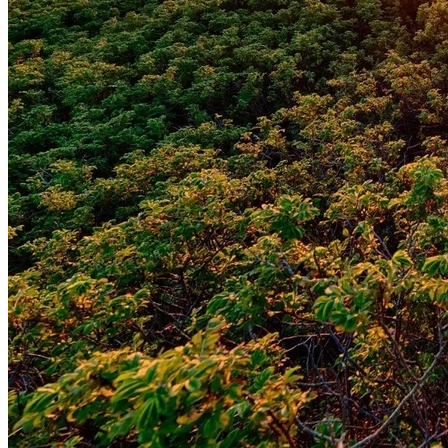
Atlético-MG