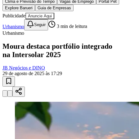
10 anos de JB
novo portal
confira as novidades
10 anos de JB
Goiás
Esportes ao Vivo
placares e tabelas
atualizadas
Paulistão, Brasileirão, Champions League e mais. Placar em tempo
real, classificação e notícias esportivas.
04
/
10
Acompanhar jogos
Newsletter Bom Dia Barueri
Entretenimento Completo
Resultados das Loterias
Esportes ao Vivo
Trânsito em Tempo Real
Clima e Previsão do Tempo
Vagas de Emprego
Portal Pet