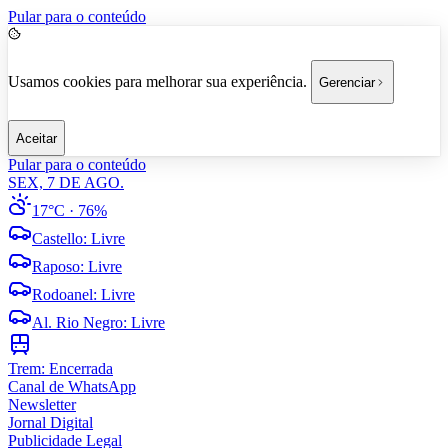
Pular para o conteúdo
Usamos cookies para melhorar sua experiência.
Gerenciar
Aceitar
Pular para o conteúdo
SEX, 7 DE AGO.
17°C
· 76%
Castello
:
Livre
Raposo
:
Livre
Rodoanel
:
Livre
Al. Rio Negro
:
Livre
Trem:
Encerrada
Canal de WhatsApp
Newsletter
Jornal Digital
Publicidade Legal