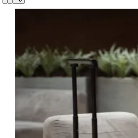
Julio
Jardim Líbano
Jardim Maria Cristina
Jardim Maria Helena
Jardim
Mutinga
Jardim Paraíso
Jardim Paulista
Jardim Reginalice
Jardim São
Luís
Jardim São Pedro
Jardim São Silvestre
Jardim Silveira
Jardim
Tupã
Jardim Tupanci
Mutinga
Nova Aldeinha
Osasco
Parque dos
Camargos
Parque Imperial
Parque Santa Luzia
Parque Viana
Pirapora
do Bom Jesus
Recanto Phrynéa
Santana de
Parnaíba
Silveira
Tamboré
Vale do Sol
Vila Barros
Vila Boa Vista
Vila
do Conde
Vila Engenho Novo
Vila Márcia
Vila Nossa Sra. da
Escada
Vila Porto
Votupoca
Para Sua Empresa
Anuncie no Portal
Guia de Empresas
Divulgar Vagas
Novo
Publicidade Legal
Negócios Regionais
Turismo
Segurança Regional
Hospitais Estaduais
Parques & Represas
Cidades da Região
Santana de Parnaíba
Osasco
Carapicuíba
Jandira
Itapevi
Cotia
Pirapora
do Bom Jesus
Araçariguama
Cajamar
Caieiras
Franco da