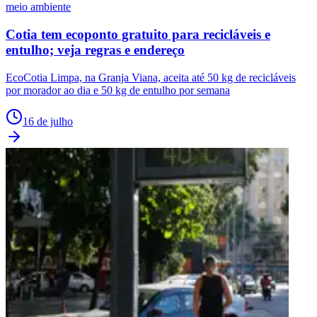
meio ambiente
Cotia tem ecoponto gratuito para recicláveis e
entulho; veja regras e endereço
EcoCotia Limpa, na Granja Viana, aceita até 50 kg de recicláveis
por morador ao dia e 50 kg de entulho por semana
16 de julho