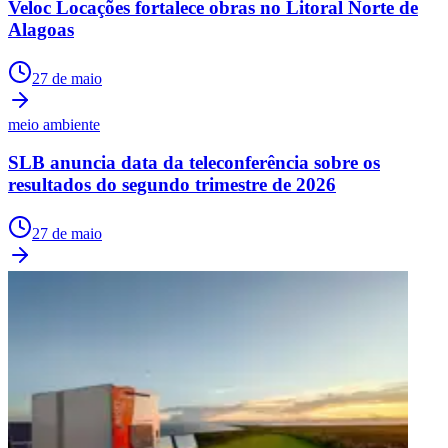
Veloc Locações fortalece obras no Litoral Norte de
Alagoas
27 de maio
meio ambiente
SLB anuncia data da teleconferência sobre os
resultados do segundo trimestre de 2026
27 de maio