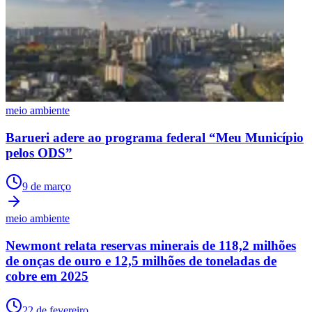
meio ambiente
Barueri adere ao programa federal “Meu Município
pelos ODS”
9 de março
meio ambiente
Newmont relata reservas minerais de 118,2 milhões
de onças de ouro e 12,5 milhões de toneladas de
cobre em 2025
22 de fevereiro