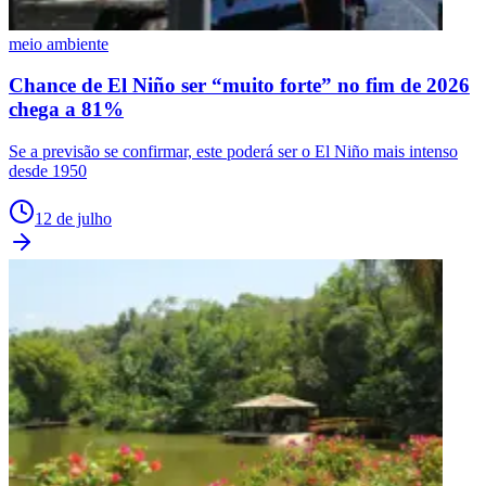
meio ambiente
Chance de El Niño ser “muito forte” no fim de 2026
chega a 81%
Se a previsão se confirmar, este poderá ser o El Niño mais intenso
desde 1950
12 de julho