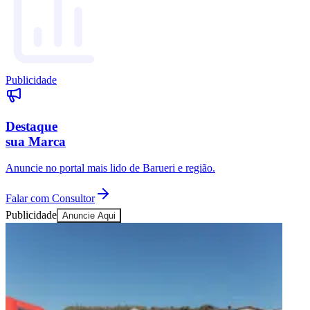
Publicidade
Destaque
sua Marca
Anuncie no portal mais lido de
Barueri
e região.
Falar com Consultor
Publicidade
Anuncie Aqui