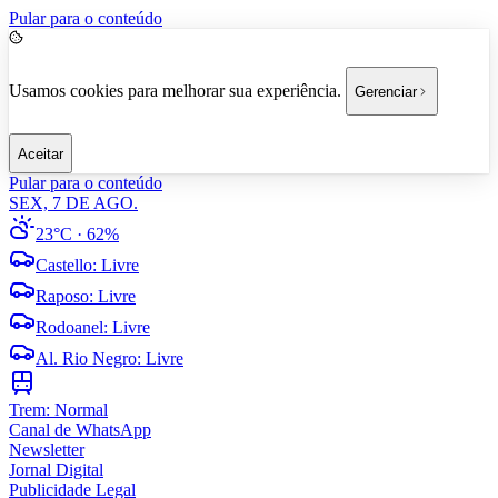
Pular para o conteúdo
Usamos cookies para melhorar sua experiência.
Gerenciar
Aceitar
Pular para o conteúdo
SEX, 7 DE AGO.
23°C
· 62%
Castello
:
Livre
Raposo
:
Livre
Rodoanel
:
Livre
Al. Rio Negro
:
Livre
Trem:
Normal
Canal de WhatsApp
Newsletter
Jornal Digital
Publicidade Legal