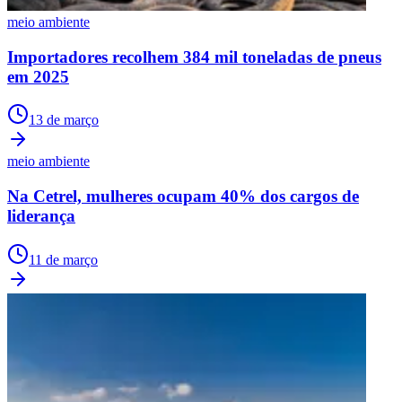
meio ambiente
Importadores recolhem 384 mil toneladas de pneus
em 2025
13 de março
meio ambiente
Na Cetrel, mulheres ocupam 40% dos cargos de
liderança
11 de março