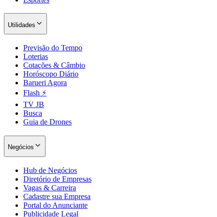
Utilidades
Previsão do Tempo
Loterias
Cotações & Câmbio
Horóscopo Diário
Barueri Agora
Flash ⚡
TV JB
Busca
Guia de Drones
Negócios
Hub de Negócios
Diretório de Empresas
Vagas & Carreira
Cadastre sua Empresa
Portal do Anunciante
Publicidade Legal