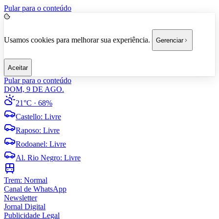
Pular para o conteúdo
Usamos cookies para melhorar sua experiência.
Gerenciar
Aceitar
Pular para o conteúdo
DOM, 9 DE AGO.
21°C
· 68%
Castello
:
Livre
Raposo
:
Livre
Rodoanel
:
Livre
Al. Rio Negro
:
Livre
Trem:
Normal
Canal de WhatsApp
Newsletter
Jornal Digital
Publicidade Legal