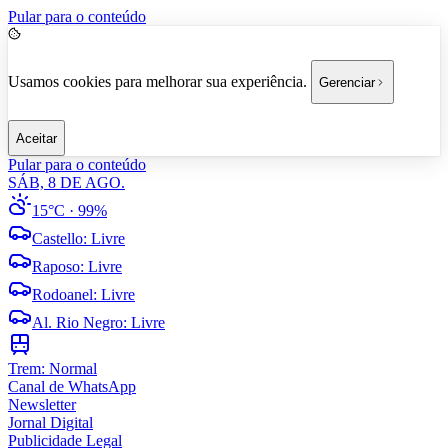
Pular para o conteúdo
Usamos cookies para melhorar sua experiência.
Gerenciar
Aceitar
Pular para o conteúdo
SÁB, 8 DE AGO.
15°C
· 99%
Castello
:
Livre
Raposo
:
Livre
Rodoanel
:
Livre
Al. Rio Negro
:
Livre
Trem:
Normal
Canal de WhatsApp
Newsletter
Jornal Digital
Publicidade Legal