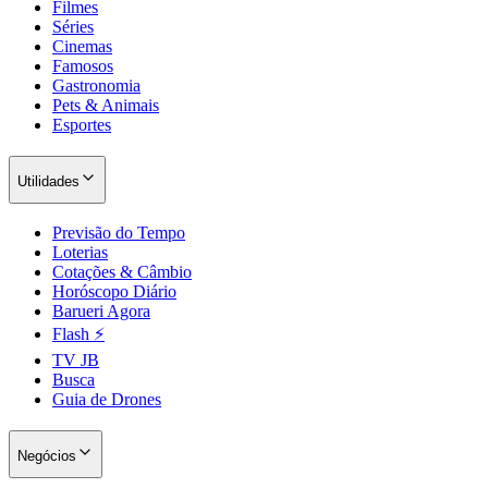
Filmes
Séries
Cinemas
Famosos
Gastronomia
Pets & Animais
Esportes
Utilidades
Previsão do Tempo
Loterias
Cotações & Câmbio
Horóscopo Diário
Barueri Agora
Flash ⚡
TV JB
Busca
Guia de Drones
Negócios