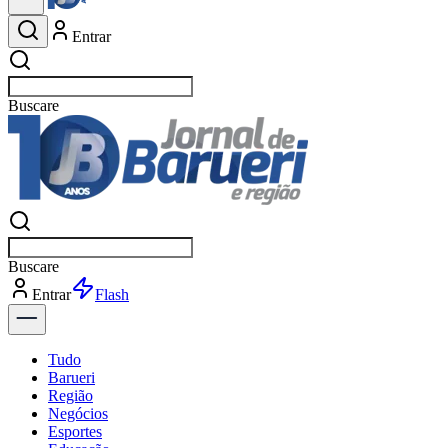
Entrar
Buscar
esportes
Buscar
esportes
Entrar
Flash
Tudo
Barueri
Região
Negócios
Esportes