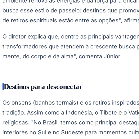
ambiente renova as energias e dá força para encara
Copa do Brasil
Libertadores
busca esse estilo de passeio: destinos que promov
Sul-Americana
de retiros espirituais estão entre as opções", afir
Copa América
Champions League
Premier League
O diretor explica que, dentre as principais vantagen
La Liga
Bundesliga
transformadores que atendem à crescente busca 
Mundial 2026
mente, do corpo e da alma", comenta Júnior.
Times - Ir direto
Destinos para desconectar
Os
onsens
(banhos termais) e os retiros inspirados
tradição. Assim como a Indonésia, o Tibete e o Vat
religiosas. "No Brasil, temos como principal desta
interiores no Sul e no Sudeste para momentos cul