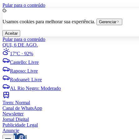
Pular para o conteúdo
Usamos cookies para melhorar sua experiência.
Gerenciar
Aceitar
Pular para o conteúdo
QUI, 6 DE AGO.
17°C
· 92%
Castello
:
Livre
Raposo
:
Livre
Rodoanel
:
Livre
Al. Rio Negro
:
Moderado
Trem:
Normal
Canal de WhatsApp
Newsletter
Jornal Digital
Publicidade Legal
Anuncie