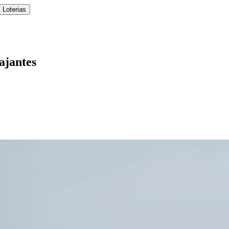
 Loterias
ajantes
l
Bethaville
Boa Vista
Califórnia
Carapicuíba
Centro
Chácaras Marco
Cida
im dos Altos
Jardim dos Camargos
Jardim Esperança
Jardim Graziela
Jard
lista
Jardim Reginalice
Jardim São Luís
Jardim São Pedro
Jardim São Sil
uzia
Parque Viana
Pirapora do Bom Jesus
Recanto Phrynéa
Santana de P
 Porto
Votupoca