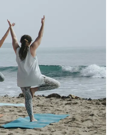
Morato
Taboão da Serra
Embu das Artes
São Roque