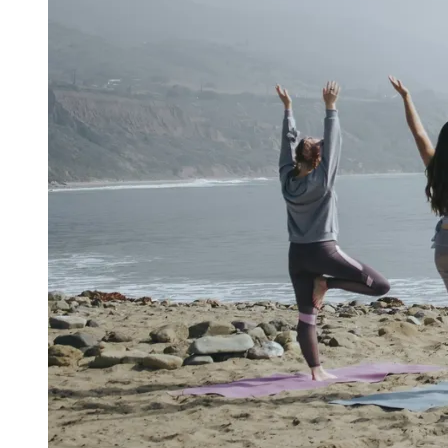
Publicidade Legal
Negócios Regionais
Turismo
Segurança Regional
Hospitais Estaduais
Parques & Represas
Cidades da Região
Santana de Parnaíba
Osasco
Carapicuíba
Jandira
Itapevi
Cotia
Pirapora 
Para Sua Empresa
Anuncie Regional
Guia de Empresas
Vagas na Região
Novo
Hub de Negócios
Guia Comercial
Selo Verificado
Portal Educacional
Agenda de Vestibulares
Vagas de Emprego
Concursos
Panorama Econômico