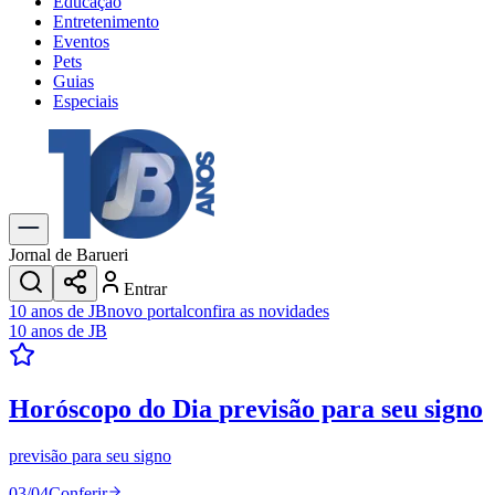
Educação
Entretenimento
Eventos
Pets
Guias
Especiais
Explore Tudo
Últimas Notícias
Previsão do Tempo
Trânsito e Rotas
Dia a Dia & Lazer
Jornal de Barueri
Transportes
Entrar
Gastronomia
10 anos de JB
novo portal
confira as novidades
Cinema & Shows
10 anos de JB
Jogos
Novo
Para Sua Empresa
Horóscopo do Dia
previsão para seu signo
Anuncie no Portal
Cadastrar Empresa
Divulgar Vagas
Novo
previsão para seu signo
Publicidade Legal
03
/
04
Conferir