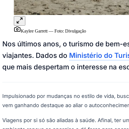
Panorama Econômico
Para Sua Empresa
Anuncie no Portal
Verificar Empresa
Novo
Kaylee Garrett
—
Foto:
Divulgação
Anunciar Vagas
Novo
Publicidade Legal
Nos últimos anos, o turismo de bem-e
NBA
viajantes. Dados do
Ministério do Tur
NFL
Fórmula 1
que mais despertam o interesse na es
UFC
Tênis (ATP)
MLB
NHL
Atletismo
Vôlei
Impulsionado por mudanças no estilo de vida, busca
NBB
vem ganhando destaque ao aliar o autoconhecimen
Competições de Futebol
Brasileirão Série A
Viagens por si só são aliadas à saúde. Afinal, te
Brasileirão Série B
Paulistão