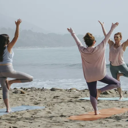
do Bom Jesus
Araçariguama
Cajamar
Caieiras
Franco da Rocha
Francisco 