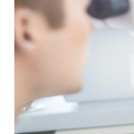
Publicidade Legal
Negócios Regionais
Turismo
Segurança Regional
Hospitais Estaduais
Parques & Represas
Cidades da Região
Santana de Parnaíba
Osasco
Carapicuíba
Jandira
Itapevi
Cotia
Pirapora 
Para Sua Empresa
Anuncie Regional
Guia de Empresas
Vagas na Região
Novo
Hub de Negócios
Guia Comercial
Selo Verificado
Portal Educacional
Agenda de Vestibulares
Vagas de Emprego
Concursos
Panorama Econômico