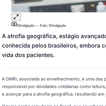
Panorama Econômico
Para Sua Empresa
Anuncie no Portal
Verificar Empresa
Novo
Divulgação
—
Foto:
Divulgação
Anunciar Vagas
Novo
Publicidade Legal
A atrofia geográfica, estágio avançad
NBA
conhecida pelos brasileiros, embora c
NFL
Fórmula 1
vida dos pacientes.
UFC
Tênis (ATP)
MLB
NHL
Atletismo
Vôlei
A DMRI, associada ao envelhecimento, é uma das pri
NBB
responsável por atividades cotidianas como leitur
Competições de Futebol
e avançar para a atrofia geográfica, resultando em p
Brasileirão Série A
Brasileirão Série B
Paulistão