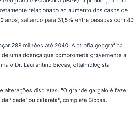
 Geografia e Estatística (IBGE), a população com
iretamente relacionado ao aumento dos casos de
60 anos, saltando para 31,5% entre pessoas com 80
ar 288 milhões até 2040. A atrofia geográfica
ando de uma doença que compromete gravemente a
irma o Dr. Laurentino Biccas, oftalmologista
 e alterações discretas. "O grande gargalo é fazer
da ‘idade’ ou catarata", completa Biccas.