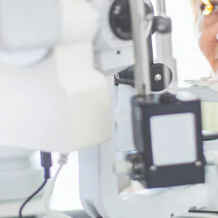
do Bom Jesus
Araçariguama
Cajamar
Caieiras
Franco da Rocha
Francisco 