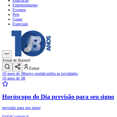
Educação
Entretenimento
Eventos
Pets
Guias
Especiais
Explore Tudo
Últimas Notícias
Previsão do Tempo
Trânsito e Rotas
Dia a Dia & Lazer
Jornal de Barueri
Transportes
Entrar
Gastronomia
10 anos de JB
novo portal
confira as novidades
Cinema & Shows
10 anos de JB
Jogos
Novo
Para Sua Empresa
Horóscopo do Dia
previsão para seu signo
Anuncie no Portal
Cadastrar Empresa
Divulgar Vagas
Novo
previsão para seu signo
Publicidade Legal
03
/
04
Conferir