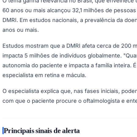
O tema ganha relevância no Brasil, que envelhece d
Copa do Brasil
Libertadores
60 anos ou mais alcançou 32,1 milhões de pessoas
Sul-Americana
DMRI. Em estudos nacionais, a prevalência da doe
Copa América
Champions League
anos ou mais.
Premier League
La Liga
Bundesliga
Estudos mostram que a DMRI afeta cerca de 200 mi
Mundial 2026
impacta 5 milhões de indivíduos globalmente. "Q
Times - Ir direto
autonomia do paciente e impacta a família inteira. É
especialista em retina e mácula.
O especialista explica que, nas fases iniciais, pod
com que o paciente procure o oftalmologista e ente
Principais sinais de alerta