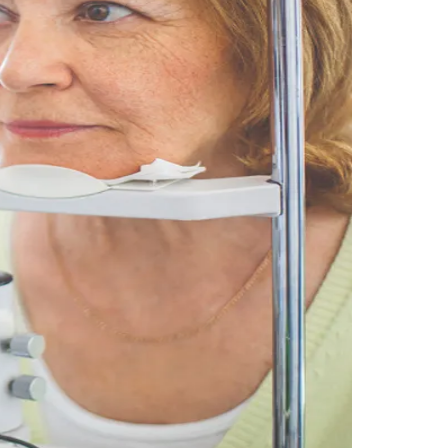
Morato
Taboão da Serra
Embu das Artes
São Roque