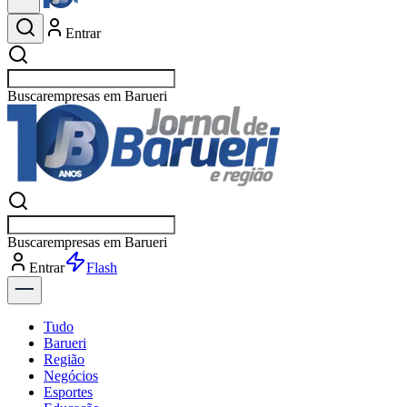
Entrar
Buscar
esport
Buscar
espor
Entrar
Flash
Tudo
Barueri
Região
Negócios
Esportes