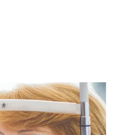
des da Região
Cotia
Cruz Preta
Engenho Novo
Fazenda
im Iracema
Jardim Itaquiti
Jardim Julio
Jardim Líbano
Jardim Maria
vestre
Jardim Silveira
Jardim Tupã
Jardim Tupanci
Mutinga
Nova
arnaíba
Silveira
Tamboré
Vale do Sol
Vila Barros
Vila Boa Vista
Vila do