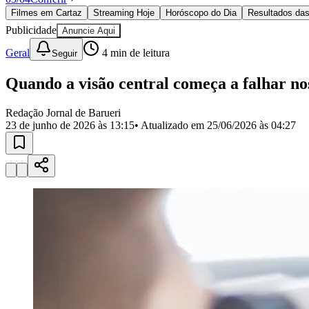
Política
Filmes em Cartaz
Streaming Hoje
Horóscopo do Dia
Resultados das
Eleições
Publicidade
Anuncie Aqui
Esportes
Saúde
Geral
4
min de leitura
Seguir
Segurança
Cultura
Quando a visão central começa a falhar no
Meio Ambiente
Obras
Educação
Redação Jornal de Barueri
23 de junho de 2026 às 13:15
• Atualizado em
25/06/2026 às 04:27
Bairros de Barueri
Selecione sua região
Para notícias da sua região
Aldeia
Aldeia da Serra
Aldeia de Barueri
Alphaville
Bairro Jubran
Belva
Militar
Itapevi
Jandira
Jardim Audir
Jardim Belval
Jardim Califórnia
Jard
Cristina
Jardim Maria Helena
Jardim Mutinga
Jardim Paraíso
Jardim Pau
Aldeinha
Osasco
Parque dos Camargos
Parque Imperial
Parque Santa L
Conde
Vila Engenho Novo
Vila Márcia
Vila Nossa Sra. da Escada
Vila
Para Sua Empresa
Anuncie no Portal
Guia de Empresas
Divulgar Vagas
Novo