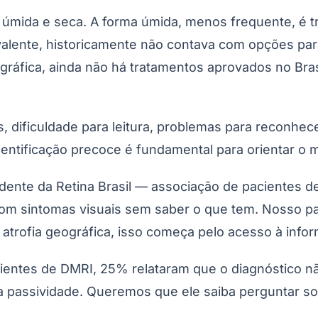
úmida e seca. A forma úmida, menos frequente, é tr
valente, historicamente não contava com opções para
ráfica, ainda não há tratamentos aprovados no Bras
as, dificuldade para leitura, problemas para reconhec
dentificação precoce é fundamental para orientar o m
Corinthians
idente da Retina Brasil — associação de pacientes d
com sintomas visuais sem saber o que tem. Nosso pap
trofia geográfica, isso começa pelo acesso à infor
ientes de DMRI, 25% relataram que o diagnóstico n
a passividade. Queremos que ele saiba perguntar so