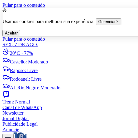
Pular para o conteúdo
Usamos cookies para melhorar sua experiência.
Gerenciar
Aceitar
Pular para o conteúdo
SEX, 7 DE AGO.
20°C
· 77%
Castello
:
Moderado
Raposo
:
Livre
Rodoanel
:
Livre
Al. Rio Negro
:
Moderado
Trem:
Normal
Canal de WhatsApp
Newsletter
Jornal Digital
Publicidade Legal
Anuncie