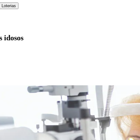
 Loterias
s idosos
l
Bethaville
Boa Vista
Califórnia
Carapicuíba
Centro
Chácaras Marco
Cida
im dos Altos
Jardim dos Camargos
Jardim Esperança
Jardim Graziela
Jard
lista
Jardim Reginalice
Jardim São Luís
Jardim São Pedro
Jardim São Sil
uzia
Parque Viana
Pirapora do Bom Jesus
Recanto Phrynéa
Santana de P
 Porto
Votupoca