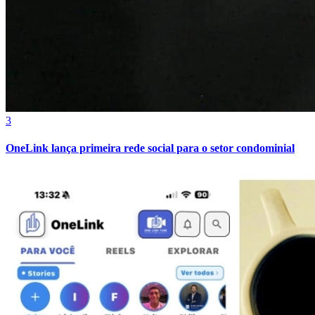
3
OneLink lança primeira rede social para o setor condominial
Athletico-PR