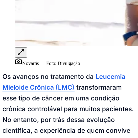
Rocha
Francisco Morato
Taboão da Serra
Embu das Artes
São Roque
Para Sua Empresa
Anuncie Regional
Guia de Empresas
Vagas na Região
Novo
Hub de Negócios
Guia Comercial
Selo Verificado
Portal Educacional
Agenda de Vestibulares
Novartis
—
Foto:
Divulgação
Vagas de Emprego
Concursos
Os avanços no tratamento da
Leucemia
Panorama Econômico
Mieloide Crônica (LMC)
transformaram
Panorama Econômico
esse tipo de câncer em uma condição
Para Sua Empresa
crônica controlável para muitos pacientes.
Anuncie no Portal
No entanto, por trás dessa evolução
Verificar Empresa
Novo
Anunciar Vagas
Novo
científica, a experiência de quem convive
Publicidade Legal