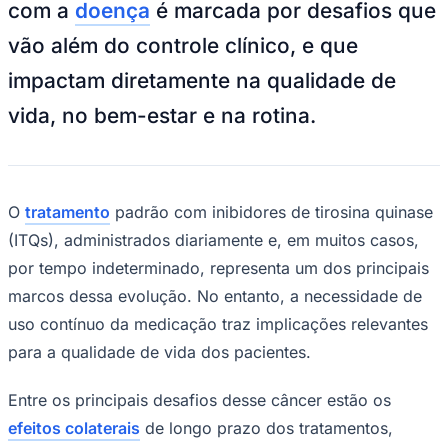
com a
doença
é marcada por desafios que
NBA
NFL
vão além do controle clínico, e que
Fórmula 1
UFC
impactam diretamente na qualidade de
Tênis (ATP)
MLB
vida, no bem-estar e na rotina.
NHL
Atletismo
Vôlei
NBB
Competições de Futebol
O
tratamento
padrão com inibidores de tirosina quinase
Brasileirão Série A
(ITQs), administrados diariamente e, em muitos casos,
Brasileirão Série B
por tempo indeterminado, representa um dos principais
Paulistão
Copa do Brasil
marcos dessa evolução. No entanto, a necessidade de
Libertadores
uso contínuo da medicação traz implicações relevantes
Sul-Americana
Copa América
para a qualidade de vida dos pacientes.
Champions League
Premier League
Entre os principais desafios desse câncer estão os
La Liga
Bundesliga
efeitos colaterais
de longo prazo dos tratamentos,
Mundial 2026