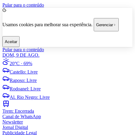
Pular para o conteúdo
Usamos cookies para melhorar sua experiência.
Gerenciar
Aceitar
Pular para o conteúdo
DOM, 9 DE AGO.
20°C
· 69%
Castello
:
Livre
Raposo
:
Livre
Rodoanel
:
Livre
Al. Rio Negro
:
Livre
Trem:
Encerrada
Canal de WhatsApp
Newsletter
Jornal Digital
Publicidade Legal