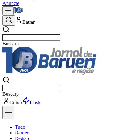
Anuncie
Entrar
Buscar
n
Buscar
n
Entrar
Explorar
Tudo
Barueri
Região