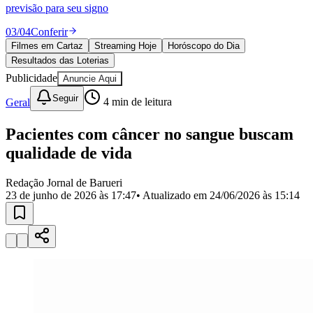
Divulgar Vagas
Novo
previsão para seu signo
Publicidade Legal
03
/
04
Conferir
Política
Filmes em Cartaz
Streaming Hoje
Horóscopo do Dia
Eleições
Resultados das Loterias
Esportes
Saúde
Publicidade
Anuncie Aqui
Segurança
Seguir
Geral
4
min de leitura
Cultura
Meio Ambiente
Obras
Pacientes com câncer no sangue buscam
Educação
qualidade de vida
Bairros de Barueri
Redação Jornal de Barueri
23 de junho de 2026 às 17:47
• Atualizado em
24/06/2026 às 15:14
Selecione sua região
Para notícias da sua região
Aldeia
Aldeia da Serra
Aldeia de Barueri
Alphaville
Bairro
Jubran
Belval
Bethaville
Boa
Vista
Califórnia
Carapicuíba
Centro
Chácaras Marco
Cidades da
Região
Cotia
Cruz Preta
Engenho Novo
Fazenda
Militar
Itapevi
Jandira
Jardim Audir
Jardim Belval
Jardim
Califórnia
Jardim dos Altos
Jardim dos Camargos
Jardim
Esperança
Jardim Graziela
Jardim Iracema
Jardim Itaquiti
Jardim