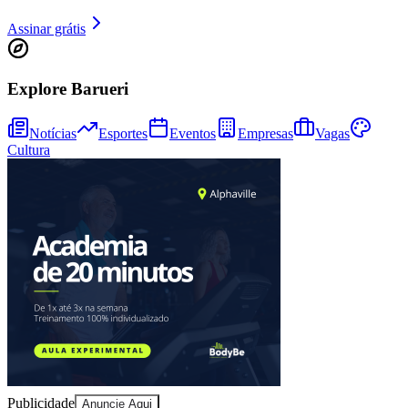
Assinar grátis
Explore Barueri
Notícias
Esportes
Eventos
Empresas
Vagas
Cultura
Goiás
Publicidade
Anuncie Aqui