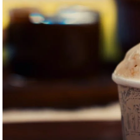
Atlético-MG