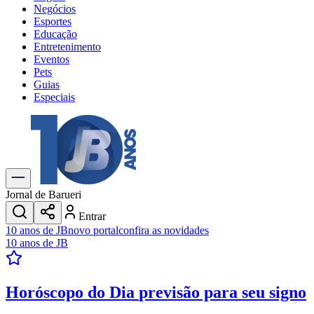
Negócios
Esportes
Educação
Entretenimento
Eventos
Pets
Guias
Especiais
Explore Tudo
Últimas Notícias
Previsão do Tempo
Trânsito e Rotas
Dia a Dia & Lazer
Jornal de Barueri
Transportes
Entrar
Gastronomia
10 anos de JB
novo portal
confira as novidades
Cinema & Shows
10 anos de JB
Jogos
Novo
Para Sua Empresa
Horóscopo do Dia
previsão para seu signo
Anuncie no Portal
Cadastrar Empresa