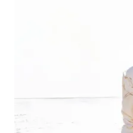
Julio
Jardim Líbano
Jardim Maria Cristina
Jardim Maria Helena
Jardim
Mutinga
Jardim Paraíso
Jardim Paulista
Jardim Reginalice
Jardim São
Luís
Jardim São Pedro
Jardim São Silvestre
Jardim Silveira
Jardim
Tupã
Jardim Tupanci
Mutinga
Nova Aldeinha
Osasco
Parque dos
Camargos
Parque Imperial
Parque Santa Luzia
Parque Viana
Pirapora
do Bom Jesus
Recanto Phrynéa
Santana de
Parnaíba
Silveira
Tamboré
Vale do Sol
Vila Barros
Vila Boa Vista
Vila
do Conde
Vila Engenho Novo
Vila Márcia
Vila Nossa Sra. da
Escada
Vila Porto
Votupoca
Para Sua Empresa
Anuncie no Portal
Guia de Empresas
Divulgar Vagas
Novo
Publicidade Legal
Negócios Regionais
Turismo
Segurança Regional
Hospitais Estaduais
Parques & Represas
Cidades da Região
Santana de Parnaíba
Osasco
Carapicuíba
Jandira
Itapevi
Cotia
Pirapora
do Bom Jesus
Araçariguama
Cajamar
Caieiras
Franco da