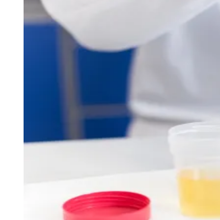
Julio
Jardim Líbano
Jardim Maria Cristina
Jardim Maria Helena
Jardim
Mutinga
Jardim Paraíso
Jardim Paulista
Jardim Reginalice
Jardim São
Luís
Jardim São Pedro
Jardim São Silvestre
Jardim Silveira
Jardim
Tupã
Jardim Tupanci
Mutinga
Nova Aldeinha
Osasco
Parque dos
Camargos
Parque Imperial
Parque Santa Luzia
Parque Viana
Pirapora
do Bom Jesus
Recanto Phrynéa
Santana de
Parnaíba
Silveira
Tamboré
Vale do Sol
Vila Barros
Vila Boa Vista
Vila
do Conde
Vila Engenho Novo
Vila Márcia
Vila Nossa Sra. da
Escada
Vila Porto
Votupoca
Para Sua Empresa
Anuncie no Portal
Guia de Empresas
Divulgar Vagas
Novo
Publicidade Legal
Negócios Regionais
Turismo
Segurança Regional
Hospitais Estaduais
Parques & Represas
Cidades da Região
Santana de Parnaíba
Osasco
Carapicuíba
Jandira
Itapevi
Cotia
Pirapora
do Bom Jesus
Araçariguama
Cajamar
Caieiras
Franco da