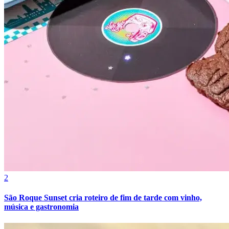
Fortaleza
2
São Roque Sunset cria roteiro de fim de tarde com vinho,
música e gastronomia