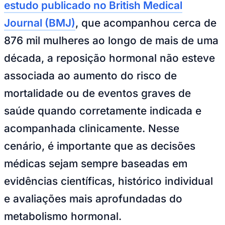
estudo publicado no British Medical
NBA
NFL
Journal (BMJ)
, que acompanhou cerca de
Fórmula 1
UFC
876 mil mulheres ao longo de mais de uma
Tênis (ATP)
MLB
década, a reposição hormonal não esteve
NHL
Atletismo
associada ao aumento do risco de
Vôlei
NBB
mortalidade ou de eventos graves de
Competições de Futebol
saúde quando corretamente indicada e
Brasileirão Série A
acompanhada clinicamente. Nesse
Brasileirão Série B
Paulistão
cenário, é importante que as decisões
Copa do Brasil
Libertadores
médicas sejam sempre baseadas em
Sul-Americana
Copa América
evidências científicas, histórico individual
Champions League
Premier League
e avaliações mais aprofundadas do
La Liga
Bundesliga
metabolismo hormonal.
Mundial 2026