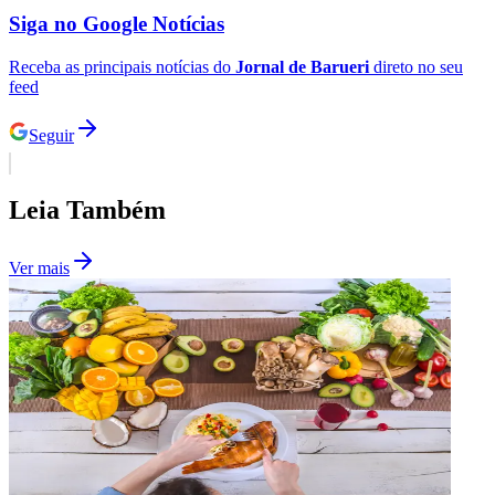
Siga no
Google Notícias
Receba as principais notícias do
Jornal de Barueri
direto no seu
feed
Vasco
Seguir
Leia Também
Ver mais