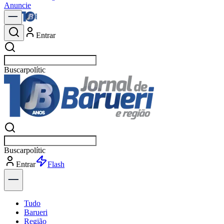
Anuncie
Entrar
Buscar
notíci
Buscar
notíci
Entrar
Explorar
Tudo
Barueri
Região