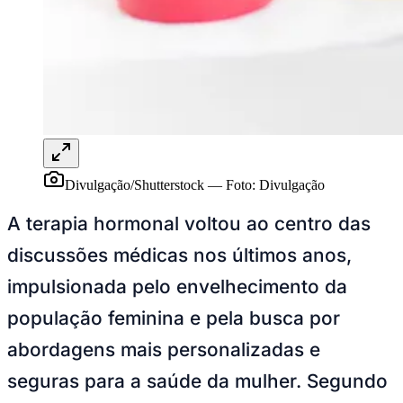
Rocha
Francisco Morato
Taboão da Serra
Embu das Artes
São Roque
Para Sua Empresa
Anuncie Regional
Guia de Empresas
Vagas na Região
Novo
Hub de Negócios
Guia Comercial
Selo Verificado
Portal Educacional
Agenda de Vestibulares
Divulgação/Shutterstock
—
Foto:
Divulgação
Vagas de Emprego
Concursos
A terapia hormonal voltou ao centro das
Panorama Econômico
discussões médicas nos últimos anos,
Panorama Econômico
impulsionada pelo envelhecimento da
Para Sua Empresa
população feminina e pela busca por
Anuncie no Portal
abordagens mais personalizadas e
Verificar Empresa
Novo
Anunciar Vagas
Novo
seguras para a saúde da mulher. Segundo
Publicidade Legal