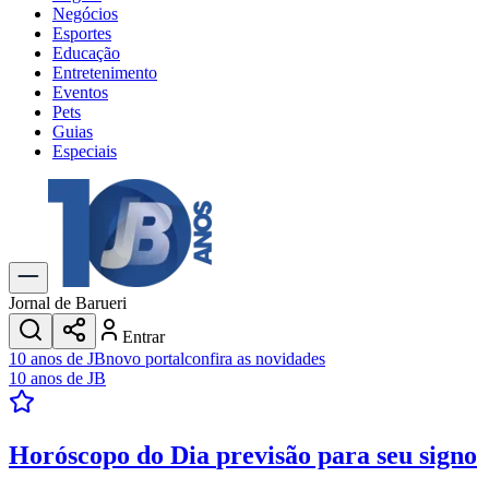
Negócios
Esportes
Educação
Entretenimento
Eventos
Pets
Guias
Especiais
Explore Tudo
Últimas Notícias
Previsão do Tempo
Trânsito e Rotas
Dia a Dia & Lazer
Jornal de Barueri
Transportes
Entrar
Gastronomia
10 anos de JB
novo portal
confira as novidades
Cinema & Shows
10 anos de JB
Jogos
Novo
Para Sua Empresa
Horóscopo do Dia
previsão para seu signo
Anuncie no Portal
Cadastrar Empresa