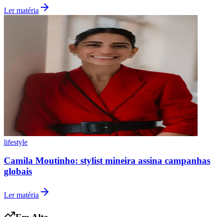
Ler matéria
lifestyle
Internacional
Camila Moutinho: stylist mineira assina campanhas
globais
Ler matéria