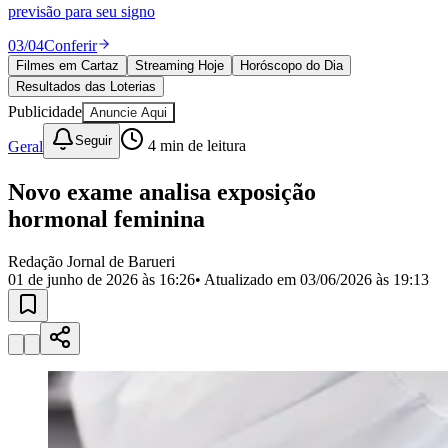
Divulgar Vagas
Novo
previsão para seu signo
Publicidade Legal
03
/
04
Conferir
Política
Filmes em Cartaz
Streaming Hoje
Horóscopo do Dia
Eleições
Resultados das Loterias
Esportes
Saúde
Publicidade
Anuncie Aqui
Segurança
Seguir
Geral
4
min de leitura
Cultura
Meio Ambiente
Obras
Novo exame analisa exposição
Educação
hormonal feminina
Bairros de Barueri
Redação Jornal de Barueri
01 de junho de 2026 às 16:26
• Atualizado em
03/06/2026 às 19:13
Selecione sua região
Para notícias da sua região
Aldeia
Aldeia da Serra
Aldeia de Barueri
Alphaville
Bairro
Jubran
Belval
Bethaville
Boa
Vista
Califórnia
Carapicuíba
Centro
Chácaras Marco
Cidades da
Região
Cotia
Cruz Preta
Engenho Novo
Fazenda
Militar
Itapevi
Jandira
Jardim Audir
Jardim Belval
Jardim
Califórnia
Jardim dos Altos
Jardim dos Camargos
Jardim
Esperança
Jardim Graziela
Jardim Iracema
Jardim Itaquiti
Jardim