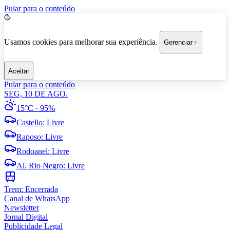
Pular para o conteúdo
Usamos cookies para melhorar sua experiência.
Gerenciar
Aceitar
Pular para o conteúdo
SEG, 10 DE AGO.
15°C
· 95%
Castello
:
Livre
Raposo
:
Livre
Rodoanel
:
Livre
Al. Rio Negro
:
Livre
Trem:
Encerrada
Canal de WhatsApp
Newsletter
Jornal Digital
Publicidade Legal