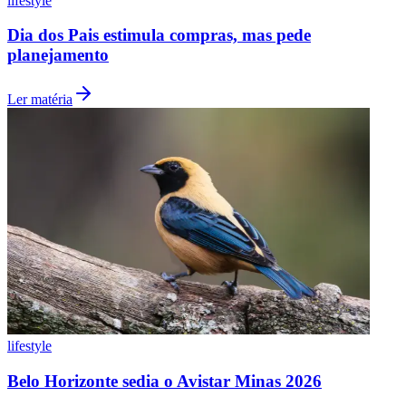
lifestyle
Dia dos Pais estimula compras, mas pede
planejamento
Ler matéria
Grêmio
lifestyle
Belo Horizonte sedia o Avistar Minas 2026