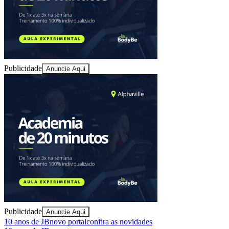
Publicidade
Anuncie Aqui
Ceará
Publicidade
Anuncie Aqui
10 anos de JB
novo portal
confira as novidades