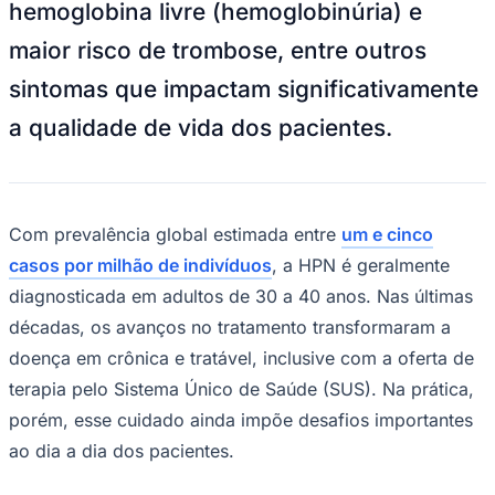
hemoglobina livre (hemoglobinúria) e
NBA
NFL
maior risco de trombose, entre outros
Fórmula 1
UFC
sintomas que impactam significativamente
Tênis (ATP)
MLB
a qualidade de vida dos pacientes.
NHL
Atletismo
Vôlei
NBB
Competições de Futebol
Com prevalência global estimada entre
um e cinco
Brasileirão Série A
casos por milhão de indivíduos
, a HPN é geralmente
Brasileirão Série B
diagnosticada em adultos de 30 a 40 anos. Nas últimas
Paulistão
Copa do Brasil
décadas, os avanços no tratamento transformaram a
Libertadores
doença em crônica e tratável, inclusive com a oferta de
Sul-Americana
Copa América
terapia pelo Sistema Único de Saúde (SUS). Na prática,
Champions League
porém, esse cuidado ainda impõe desafios importantes
Premier League
La Liga
ao dia a dia dos pacientes.
Bundesliga
Mundial 2026