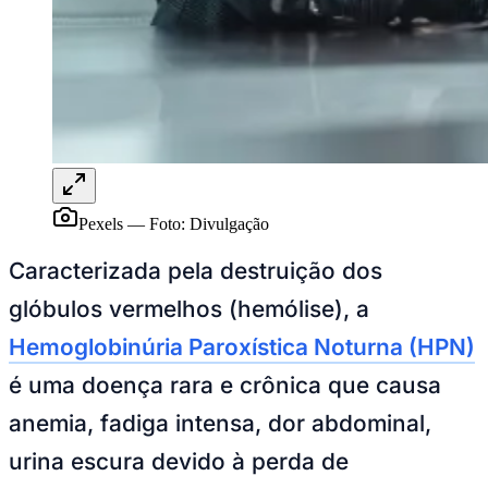
Rocha
Francisco Morato
Taboão da Serra
Embu das Artes
São Roque
Para Sua Empresa
Anuncie Regional
Guia de Empresas
Vagas na Região
Novo
Hub de Negócios
Guia Comercial
Selo Verificado
Portal Educacional
Agenda de Vestibulares
Pexels
—
Foto:
Divulgação
Vagas de Emprego
Concursos
Caracterizada pela destruição dos
Panorama Econômico
glóbulos vermelhos (hemólise), a
Panorama Econômico
Hemoglobinúria Paroxística Noturna (HPN)
Para Sua Empresa
é uma doença rara e crônica que causa
Anuncie no Portal
anemia, fadiga intensa, dor abdominal,
Verificar Empresa
Novo
Anunciar Vagas
Novo
urina escura devido à perda de
Publicidade Legal