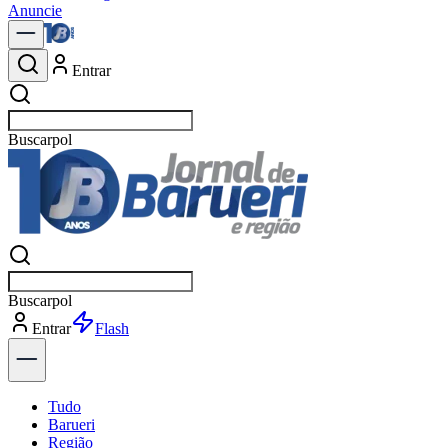
Anuncie
Entrar
Buscar
notícia
Buscar
notícia
Entrar
Explorar
Tudo
Barueri
Região