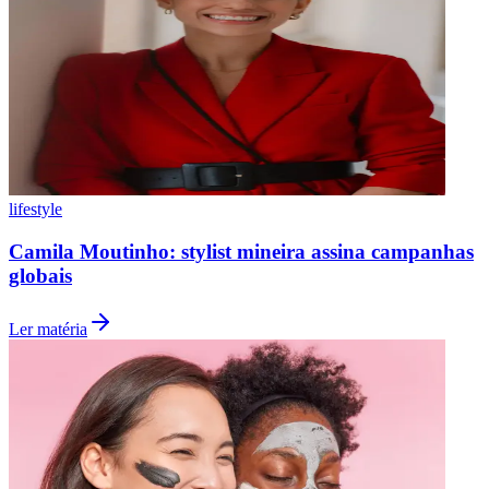
lifestyle
Camila Moutinho: stylist mineira assina campanhas
Grêmio
globais
Ler matéria