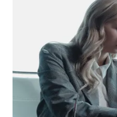
Julio
Jardim Líbano
Jardim Maria Cristina
Jardim Maria Helena
Jardim
Mutinga
Jardim Paraíso
Jardim Paulista
Jardim Reginalice
Jardim São
Luís
Jardim São Pedro
Jardim São Silvestre
Jardim Silveira
Jardim
Tupã
Jardim Tupanci
Mutinga
Nova Aldeinha
Osasco
Parque dos
Camargos
Parque Imperial
Parque Santa Luzia
Parque Viana
Pirapora
do Bom Jesus
Recanto Phrynéa
Santana de
Parnaíba
Silveira
Tamboré
Vale do Sol
Vila Barros
Vila Boa Vista
Vila
do Conde
Vila Engenho Novo
Vila Márcia
Vila Nossa Sra. da
Escada
Vila Porto
Votupoca
Para Sua Empresa
Anuncie no Portal
Guia de Empresas
Divulgar Vagas
Novo
Publicidade Legal
Negócios Regionais
Turismo
Segurança Regional
Hospitais Estaduais
Parques & Represas
Cidades da Região
Santana de Parnaíba
Osasco
Carapicuíba
Jandira
Itapevi
Cotia
Pirapora
do Bom Jesus
Araçariguama
Cajamar
Caieiras
Franco da