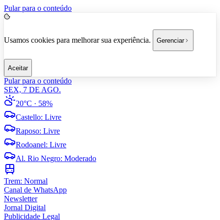
Pular para o conteúdo
Usamos cookies para melhorar sua experiência.
Gerenciar
Aceitar
Pular para o conteúdo
SEX, 7 DE AGO.
20°C
· 58%
Castello
:
Livre
Raposo
:
Livre
Rodoanel
:
Livre
Al. Rio Negro
:
Moderado
Trem:
Normal
Canal de WhatsApp
Newsletter
Jornal Digital
Publicidade Legal