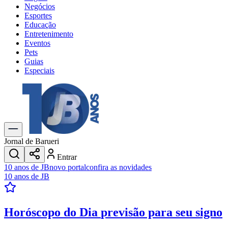
Negócios
Esportes
Educação
Entretenimento
Eventos
Pets
Guias
Especiais
Explore Tudo
Últimas Notícias
Previsão do Tempo
Trânsito e Rotas
Dia a Dia & Lazer
Jornal de Barueri
Transportes
Entrar
Gastronomia
10 anos de JB
novo portal
confira as novidades
Cinema & Shows
10 anos de JB
Jogos
Novo
Para Sua Empresa
Horóscopo do Dia
previsão para seu signo
Anuncie no Portal
Cadastrar Empresa