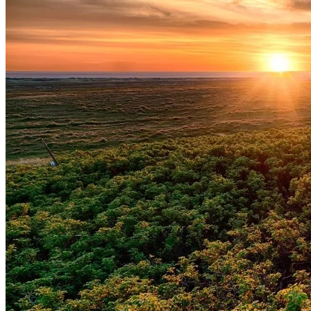
Atlético-MG