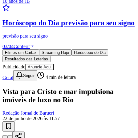
10 anos de JB
Resultados das Loterias
confira se ganhou
Mega-Sena, Quina, Lotofácil e todos os jogos. Resultado
instantâneo.
04
/
04
Ver resultados
Filmes em Cartaz
Streaming Hoje
Horóscopo do Dia
Resultados das Loterias
Goiás
Publicidade
Anuncie Aqui
Seguir
Geral
4
min de leitura
Vista para Cristo e mar impulsiona
imóveis de luxo no Rio
Redação Jornal de Barueri
22 de junho de 2026 às 11:57