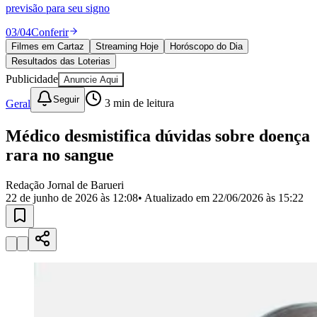
Divulgar Vagas
Novo
previsão para seu signo
Publicidade Legal
03
/
04
Conferir
Política
Filmes em Cartaz
Streaming Hoje
Horóscopo do Dia
Eleições
Resultados das Loterias
Esportes
Saúde
Publicidade
Anuncie Aqui
Segurança
Seguir
Geral
3
min de leitura
Cultura
Meio Ambiente
Obras
Médico desmistifica dúvidas sobre doença
Educação
rara no sangue
Bairros de Barueri
Redação Jornal de Barueri
22 de junho de 2026 às 12:08
• Atualizado em
22/06/2026 às 15:22
Selecione sua região
Para notícias da sua região
Aldeia
Aldeia da Serra
Aldeia de Barueri
Alphaville
Bairro
Jubran
Belval
Bethaville
Boa
Vista
Califórnia
Carapicuíba
Centro
Chácaras Marco
Cidades da
Região
Cotia
Cruz Preta
Engenho Novo
Fazenda
Militar
Itapevi
Jandira
Jardim Audir
Jardim Belval
Jardim
Califórnia
Jardim dos Altos
Jardim dos Camargos
Jardim
Esperança
Jardim Graziela
Jardim Iracema
Jardim Itaquiti
Jardim