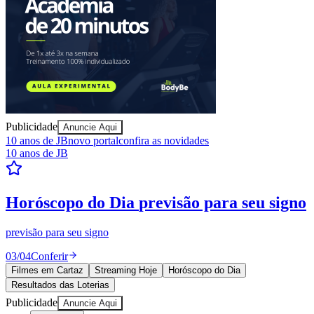
Publicidade
Anuncie Aqui
10 anos de JB
novo portal
confira as novidades
10 anos de JB
Resultados das Loterias
confira se ganhou
Mega-Sena, Quina, Lotofácil e todos os jogos. Resultado
instantâneo.
04
/
04
Ver resultados
Filmes em Cartaz
Streaming Hoje
Horóscopo do Dia
Resultados das Loterias