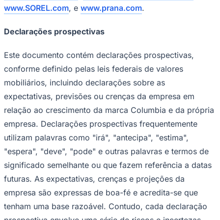
www.SOREL.com
, e
www.prana.com
.
Times - Ir direto
Declarações prospectivas
Este documento contém declarações prospectivas,
conforme definido pelas leis federais de valores
mobiliários, incluindo declarações sobre as
expectativas, previsões ou crenças da empresa em
relação ao crescimento da marca Columbia e da própria
empresa. Declarações prospectivas frequentemente
utilizam palavras como "irá", "antecipa", "estima",
"espera", "deve", "pode" e outras palavras e termos de
significado semelhante ou que fazem referência a datas
futuras. As expectativas, crenças e projeções da
empresa são expressas de boa-fé e acredita-se que
tenham uma base razoável. Contudo, cada declaração
prospectiva envolve uma série de riscos e incertezas,