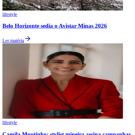
lifestyle
Belo Horizonte sedia o Avistar Minas 2026
Ler matéria
lifestyle
Camila Moutinho: stylist mineira assina campanhas