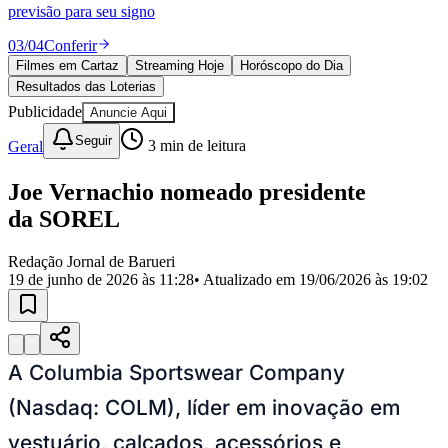
Divulgar Vagas
Novo
previsão para seu signo
Publicidade Legal
03
/
04
Conferir
Política
Filmes em Cartaz
Streaming Hoje
Horóscopo do Dia
Eleições
Resultados das Loterias
Esportes
Saúde
Publicidade
Anuncie Aqui
Segurança
Seguir
Geral
3
min de leitura
Cultura
Meio Ambiente
Obras
Joe Vernachio nomeado presidente
Educação
da SOREL
Bairros de Barueri
Redação Jornal de Barueri
19 de junho de 2026 às 11:28
• Atualizado em
19/06/2026 às 19:02
Selecione sua região
Para notícias da sua região
Aldeia
Aldeia da Serra
Aldeia de Barueri
Alphaville
Bairro
Jubran
Belval
Bethaville
Boa
Vista
Califórnia
Carapicuíba
Centro
Chácaras Marco
Cidades da
A Columbia Sportswear Company
Região
Cotia
Cruz Preta
Engenho Novo
Fazenda
Militar
Itapevi
Jandira
Jardim Audir
Jardim Belval
Jardim
(Nasdaq: COLM), líder em inovação em
Califórnia
Jardim dos Altos
Jardim dos Camargos
Jardim
Esperança
Jardim Graziela
Jardim Iracema
Jardim Itaquiti
Jardim
vestuário, calçados, acessórios e