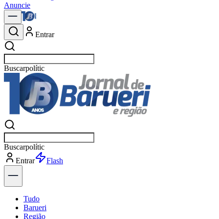
Anuncie
Entrar
Buscar
notícias e
Buscar
notícias e
Entrar
Explorar
Tudo
Barueri
Região