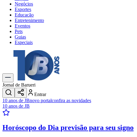
Negócios
Esportes
Educação
Entretenimento
Eventos
Pets
Guias
Especiais
Explore Tudo
Últimas Notícias
Previsão do Tempo
Trânsito e Rotas
Dia a Dia & Lazer
Jornal de Barueri
Transportes
Entrar
Gastronomia
10 anos de JB
novo portal
confira as novidades
Cinema & Shows
10 anos de JB
Jogos
Novo
Para Sua Empresa
Horóscopo do Dia
previsão para seu signo
Anuncie no Portal
Cadastrar Empresa