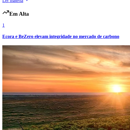
Ler matéria
Em Alta
1
Vasco
Ecora e BeZero elevam integridade no mercado de carbono