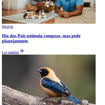
lifestyle
Dia dos Pais estimula compras, mas pede
planejamento
Ler matéria
Flamengo