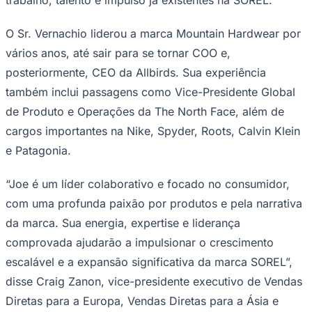
Rocha
Francisco Morato
Taboão da Serra
Embu das Artes
São Roque
Para Sua Empresa
O Sr. Vernachio liderou a marca Mountain Hardwear por
Anuncie Regional
Guia de Empresas
vários anos, até sair para se tornar COO e,
Vagas na Região
Novo
posteriormente, CEO da Allbirds. Sua experiência
Hub de Negócios
também inclui passagens como Vice-Presidente Global
Guia Comercial
de Produto e Operações da The North Face, além de
Selo Verificado
Portal Educacional
cargos importantes na Nike, Spyder, Roots, Calvin Klein
Agenda de Vestibulares
Vagas de Emprego
e Patagonia.
Concursos
“Joe é um líder colaborativo e focado no consumidor,
Panorama Econômico
com uma profunda paixão por produtos e pela narrativa
Panorama Econômico
da marca. Sua energia, expertise e liderança
Para Sua Empresa
comprovada ajudarão a impulsionar o crescimento
Anuncie no Portal
escalável e a expansão significativa da marca SOREL”,
Verificar Empresa
Novo
disse Craig Zanon, vice-presidente executivo de Vendas
Anunciar Vagas
Novo
Publicidade Legal
Diretas para a Europa, Vendas Diretas para a Ásia e