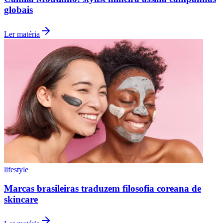
globais
Fluminense
Ler matéria
lifestyle
Marcas brasileiras traduzem filosofia coreana de
skincare