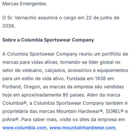
NBA
Marcas Emergentes.
NFL
Fórmula 1
O Sr. Vernachio assumirá o cargo em 22 de junho de
UFC
Tênis (ATP)
2026.
MLB
NHL
Atletismo
Sobre a Columbia Sportswear Company
Vôlei
NBB
A Columbia Sportswear Company reuniu um portfólio de
Competições de Futebol
marcas para vidas ativas, tornando-se líder global no
Brasileirão Série A
setor de vestuário, calçados, acessórios e equipamentos
Brasileirão Série B
para um estilo de vida ativo. Fundada em 1938 em
Paulistão
Copa do Brasil
Portland, Oregon, as marcas da empresa são vendidas
Libertadores
hoje em aproximadamente 90 países. Além da marca
Sul-Americana
Copa América
Columbia®, a Columbia Sportswear Company também é
Champions League
proprietária das marcas Mountain Hardwear®, SOREL® e
Premier League
La Liga
prAna®. Para saber mais, visite os sites da empresa em
Bundesliga
www.columbia.com
,
www.mountainhardwear.com
,
Mundial 2026