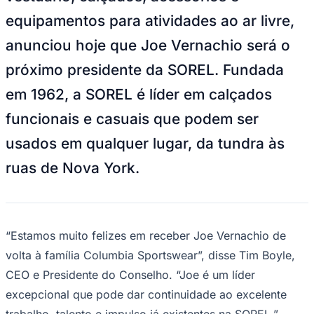
Julio
Jardim Líbano
Jardim Maria Cristina
Jardim Maria Helena
Jardim
Mutinga
Jardim Paraíso
Jardim Paulista
Jardim Reginalice
Jardim São
equipamentos para atividades ao ar livre,
Luís
Jardim São Pedro
Jardim São Silvestre
Jardim Silveira
Jardim
Tupã
Jardim Tupanci
Mutinga
Nova Aldeinha
Osasco
Parque dos
anunciou hoje que Joe Vernachio será o
Camargos
Parque Imperial
Parque Santa Luzia
Parque Viana
Pirapora
próximo presidente da SOREL. Fundada
do Bom Jesus
Recanto Phrynéa
Santana de
Parnaíba
Silveira
Tamboré
Vale do Sol
Vila Barros
Vila Boa Vista
Vila
em 1962, a SOREL é líder em calçados
do Conde
Vila Engenho Novo
Vila Márcia
Vila Nossa Sra. da
Escada
Vila Porto
Votupoca
funcionais e casuais que podem ser
Para Sua Empresa
usados ​​em qualquer lugar, da tundra às
Anuncie no Portal
Guia de Empresas
ruas de Nova York.
Divulgar Vagas
Novo
Publicidade Legal
Negócios Regionais
Turismo
Segurança Regional
“Estamos muito felizes em receber Joe Vernachio de
Hospitais Estaduais
Parques & Represas
volta à família Columbia Sportswear”, disse Tim Boyle,
CEO e Presidente do Conselho. “Joe é um líder
Cidades da Região
Santana de Parnaíba
Osasco
Carapicuíba
Jandira
Itapevi
Cotia
Pirapora
excepcional que pode dar continuidade ao excelente
do Bom Jesus
Araçariguama
Cajamar
Caieiras
Franco da
trabalho, talento e impulso já existentes na SOREL.”