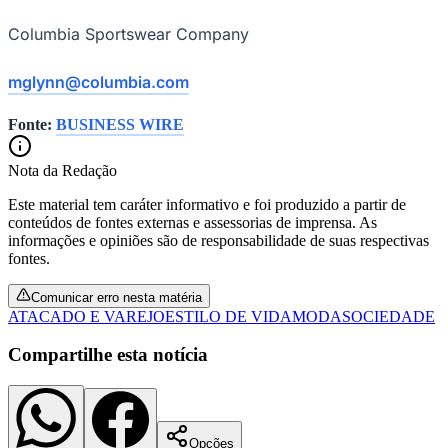
Columbia Sportswear Company
mglynn@columbia.com
Fonte:
BUSINESS WIRE
Nota da Redação
Este material tem caráter informativo e foi produzido a partir de
conteúdos de fontes externas e assessorias de imprensa. As
informações e opiniões são de responsabilidade de suas respectivas
São Paulo
fontes.
Comunicar erro nesta matéria
ATACADO E VAREJO
ESTILO DE VIDA
MODA
SOCIEDADE
Compartilhe esta notícia
Opções