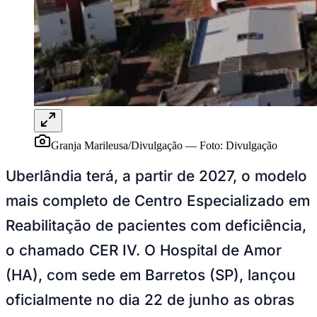
Rocha
Francisco Morato
Taboão da Serra
Embu das Artes
São Roque
Para Sua Empresa
Anuncie Regional
Guia de Empresas
Vagas na Região
Novo
Hub de Negócios
Guia Comercial
Selo Verificado
Portal Educacional
Agenda de Vestibulares
Granja Marileusa/Divulgação
—
Foto:
Divulgação
Vagas de Emprego
Concursos
Uberlândia terá, a partir de 2027, o modelo
Panorama Econômico
mais completo de Centro Especializado em
Panorama Econômico
Reabilitação de pacientes com deficiência,
Para Sua Empresa
o chamado CER IV. O Hospital de Amor
Anuncie no Portal
(HA), com sede em Barretos (SP), lançou
Verificar Empresa
Novo
Anunciar Vagas
Novo
oficialmente no dia 22 de junho as obras
Publicidade Legal