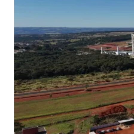
Julio
Jardim Líbano
Jardim Maria Cristina
Jardim Maria Helena
Jardim
Mutinga
Jardim Paraíso
Jardim Paulista
Jardim Reginalice
Jardim São
Luís
Jardim São Pedro
Jardim São Silvestre
Jardim Silveira
Jardim
Tupã
Jardim Tupanci
Mutinga
Nova Aldeinha
Osasco
Parque dos
Camargos
Parque Imperial
Parque Santa Luzia
Parque Viana
Pirapora
do Bom Jesus
Recanto Phrynéa
Santana de
Parnaíba
Silveira
Tamboré
Vale do Sol
Vila Barros
Vila Boa Vista
Vila
do Conde
Vila Engenho Novo
Vila Márcia
Vila Nossa Sra. da
Escada
Vila Porto
Votupoca
Para Sua Empresa
Anuncie no Portal
Guia de Empresas
Divulgar Vagas
Novo
Publicidade Legal
Negócios Regionais
Turismo
Segurança Regional
Hospitais Estaduais
Parques & Represas
Cidades da Região
Santana de Parnaíba
Osasco
Carapicuíba
Jandira
Itapevi
Cotia
Pirapora
do Bom Jesus
Araçariguama
Cajamar
Caieiras
Franco da