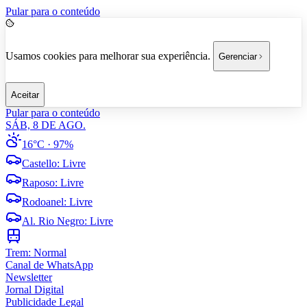
Pular para o conteúdo
Usamos cookies para melhorar sua experiência.
Gerenciar
Aceitar
Pular para o conteúdo
SÁB, 8 DE AGO.
16°C
· 97%
Castello
:
Livre
Raposo
:
Livre
Rodoanel
:
Livre
Al. Rio Negro
:
Livre
Trem:
Normal
Canal de WhatsApp
Newsletter
Jornal Digital
Publicidade Legal