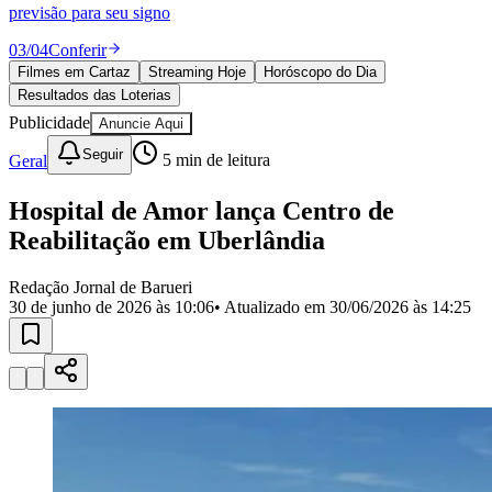
Divulgar Vagas
Novo
previsão para seu signo
Publicidade Legal
03
/
04
Conferir
Política
Filmes em Cartaz
Streaming Hoje
Horóscopo do Dia
Eleições
Resultados das Loterias
Esportes
Saúde
Publicidade
Anuncie Aqui
Segurança
Seguir
Geral
5
min de leitura
Cultura
Meio Ambiente
Obras
Hospital de Amor lança Centro de
Educação
Reabilitação em Uberlândia
Bairros de Barueri
Redação Jornal de Barueri
30 de junho de 2026 às 10:06
• Atualizado em
30/06/2026 às 14:25
Selecione sua região
Para notícias da sua região
Aldeia
Aldeia da Serra
Aldeia de Barueri
Alphaville
Bairro
Jubran
Belval
Bethaville
Boa
Vista
Califórnia
Carapicuíba
Centro
Chácaras Marco
Cidades da
Região
Cotia
Cruz Preta
Engenho Novo
Fazenda
Militar
Itapevi
Jandira
Jardim Audir
Jardim Belval
Jardim
Califórnia
Jardim dos Altos
Jardim dos Camargos
Jardim
Esperança
Jardim Graziela
Jardim Iracema
Jardim Itaquiti
Jardim