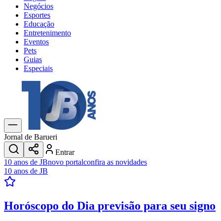
Negócios
Esportes
Educação
Entretenimento
Eventos
Pets
Guias
Especiais
Explore Tudo
Últimas Notícias
Previsão do Tempo
Trânsito e Rotas
Dia a Dia & Lazer
Jornal de Barueri
Transportes
Entrar
Gastronomia
10 anos de JB
novo portal
confira as novidades
Cinema & Shows
10 anos de JB
Jogos
Novo
Para Sua Empresa
Horóscopo do Dia
previsão para seu signo
Anuncie no Portal
Cadastrar Empresa