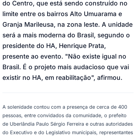
do Centro, que está sendo construído no
NBA
NFL
limite entre os bairros Alto Umuarama e
Fórmula 1
UFC
Granja Marileusa, na zona leste. A unidade
Tênis (ATP)
MLB
será a mais moderna do Brasil, segundo o
NHL
Atletismo
presidente do HA, Henrique Prata,
Vôlei
NBB
presente ao evento. "Não existe igual no
Competições de Futebol
Brasil. É o projeto mais audacioso que vai
Brasileirão Série A
existir no HA, em reabilitação", afirmou.
Brasileirão Série B
Paulistão
Copa do Brasil
Libertadores
Sul-Americana
Copa América
A solenidade contou com a presença de cerca de 400
Champions League
pessoas, entre convidados da comunidade, o prefeito
Premier League
La Liga
de Uberlândia Paulo Sérgio Ferreira e outras autoridades
Bundesliga
do Executivo e do Legislativo municipais, representantes
Mundial 2026