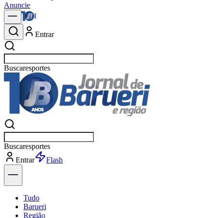
Anuncie
Entrar
Buscar
política
Buscar
política
Entrar
Explorar
Tudo
Barueri
Região