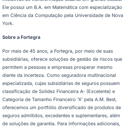
NBA
Ele possui um B.A. em Matemática com especialização
NFL
Fórmula 1
em Ciência da Computação pela Universidade de Nova
UFC
York.
Tênis (ATP)
MLB
NHL
Sobre a Fortegra
Atletismo
Vôlei
NBB
Por mais de 45 anos, a Fortegra, por meio de suas
subsidiárias, oferece soluções de gestão de riscos que
Competições de Futebol
permitem a pessoas e empresas prosperar mesmo
Brasileirão Série A
Brasileirão Série B
diante da incerteza. Como seguradora multinacional
Paulistão
especializada, cujas subsidiárias de seguros possuem
Copa do Brasil
Libertadores
classificação de Solidez Financeira A- (Excelente) e
Sul-Americana
Categoria de Tamanho Financeiro ‘X’ pela A.M. Best,
Copa América
Champions League
oferecemos um portfólio diversificado de produtos de
Premier League
seguros admitidos, excedentes e suplementares, além
La Liga
Bundesliga
de soluções de garantia. Para informações adicionais,
Mundial 2026