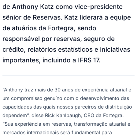
Julio
Jardim Líbano
Jardim Maria Cristina
Jardim Maria Helena
Jardim
de Anthony Katz como vice-presidente
Mutinga
Jardim Paraíso
Jardim Paulista
Jardim Reginalice
Jardim São
Luís
Jardim São Pedro
Jardim São Silvestre
Jardim Silveira
Jardim
sênior de Reservas. Katz liderará a equipe
Tupã
Jardim Tupanci
Mutinga
Nova Aldeinha
Osasco
Parque dos
Camargos
Parque Imperial
Parque Santa Luzia
Parque Viana
Pirapora
de atuários da Fortegra, sendo
do Bom Jesus
Recanto Phrynéa
Santana de
Parnaíba
Silveira
Tamboré
Vale do Sol
Vila Barros
Vila Boa Vista
Vila
responsável por reservas, seguro de
do Conde
Vila Engenho Novo
Vila Márcia
Vila Nossa Sra. da
Escada
Vila Porto
Votupoca
crédito, relatórios estatísticos e iniciativas
Para Sua Empresa
importantes, incluindo a IFRS 17.
Anuncie no Portal
Guia de Empresas
Divulgar Vagas
Novo
Publicidade Legal
Negócios Regionais
“Anthony traz mais de 30 anos de experiência atuarial e
Turismo
um compromisso genuíno com o desenvolvimento das
Segurança Regional
Hospitais Estaduais
capacidades das quais nossos parceiros de distribuição
Parques & Represas
dependem”, disse Rick Kahlbaugh, CEO da Fortegra.
Cidades da Região
“Sua experiência em reservas, transformação atuarial e
Santana de Parnaíba
Osasco
Carapicuíba
Jandira
Itapevi
Cotia
Pirapora
mercados internacionais será fundamental para
do Bom Jesus
Araçariguama
Cajamar
Caieiras
Franco da