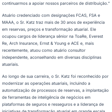
Rocha
Francisco Morato
Taboão da Serra
Embu das Artes
São Roque
continuarmos a apoiar nossos parceiros de distribuição.”
Para Sua Empresa
Anuncie Regional
Atuário credenciado com designações FCAS, FSA e
Guia de Empresas
MAAA, o Sr. Katz traz mais de 30 anos de experiência
Vagas na Região
Novo
em reservas, preços e transformação atuarial. Ele
Hub de Negócios
Guia Comercial
ocupou cargos de liderança sênior na ToaRe, Everest
Selo Verificado
Re, Arch Insurance, Ernst & Young e ACE e, mais
Portal Educacional
Agenda de Vestibulares
recentemente, atuou como atuário consultor
Vagas de Emprego
independente, aconselhando em diversas disciplinas
Concursos
atuariais.
Panorama Econômico
Panorama Econômico
Ao longo de sua carreira, o Sr. Katz foi reconhecido por
modernizar as operações atuariais, incluindo a
Para Sua Empresa
automatização de processos de reservas, a implantação
Anuncie no Portal
Verificar Empresa
Novo
de ferramentas de inteligência de negócios em
Anunciar Vagas
Novo
plataformas de seguros e resseguros e a liderança de
Publicidade Legal
iniciativas de transformação atuarial em grande escala.