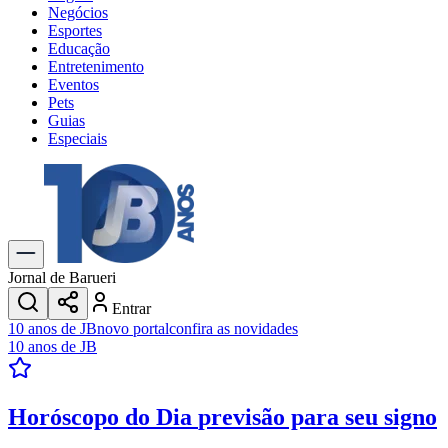
Negócios
Esportes
Educação
Entretenimento
Eventos
Pets
Guias
Especiais
Explore Tudo
Últimas Notícias
Previsão do Tempo
Trânsito e Rotas
Dia a Dia & Lazer
Jornal de Barueri
Transportes
Entrar
Gastronomia
10 anos de JB
novo portal
confira as novidades
Cinema & Shows
10 anos de JB
Jogos
Novo
Para Sua Empresa
Horóscopo do Dia
previsão para seu signo
Anuncie no Portal
Cadastrar Empresa