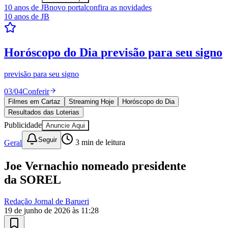
10 anos de JB
novo portal
confira as novidades
10 anos de JB
Resultados das Loterias
confira se ganhou
Mega-Sena, Quina, Lotofácil e todos os jogos. Resultado
instantâneo.
04
/
04
Ver resultados
Filmes em Cartaz
Streaming Hoje
Horóscopo do Dia
Resultados das Loterias
Publicidade
Anuncie Aqui
Seguir
Geral
3
min de leitura
Joe Vernachio nomeado presidente
da SOREL
Redação Jornal de Barueri
19 de junho de 2026 às 11:28