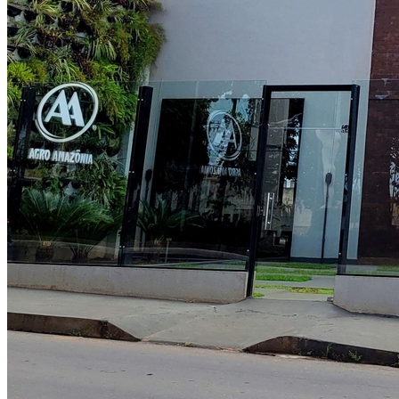
Atlético-MG