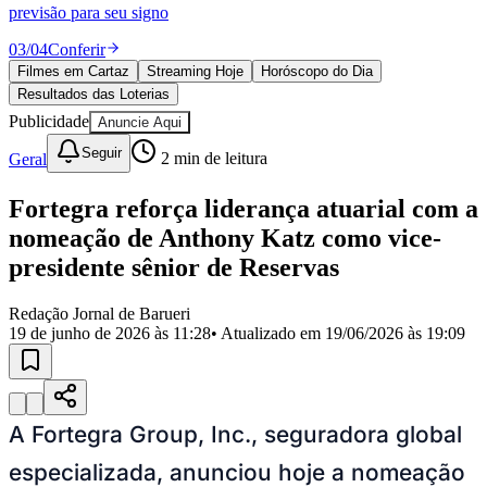
Divulgar Vagas
Novo
previsão para seu signo
Publicidade Legal
03
/
04
Conferir
Política
Filmes em Cartaz
Streaming Hoje
Horóscopo do Dia
Eleições
Resultados das Loterias
Esportes
Saúde
Publicidade
Anuncie Aqui
Segurança
Seguir
Geral
2
min de leitura
Cultura
Meio Ambiente
Obras
Fortegra reforça liderança atuarial com a
Educação
nomeação de Anthony Katz como vice-
Bairros de Barueri
presidente sênior de Reservas
Selecione sua região
Para notícias da sua região
Redação Jornal de Barueri
19 de junho de 2026 às 11:28
• Atualizado em
19/06/2026 às 19:09
Aldeia
Aldeia da Serra
Aldeia de Barueri
Alphaville
Bairro
Jubran
Belval
Bethaville
Boa
Vista
Califórnia
Carapicuíba
Centro
Chácaras Marco
Cidades da
Região
Cotia
Cruz Preta
Engenho Novo
Fazenda
A Fortegra Group, Inc., seguradora global
Militar
Itapevi
Jandira
Jardim Audir
Jardim Belval
Jardim
Califórnia
Jardim dos Altos
Jardim dos Camargos
Jardim
especializada, anunciou hoje a nomeação
Esperança
Jardim Graziela
Jardim Iracema
Jardim Itaquiti
Jardim