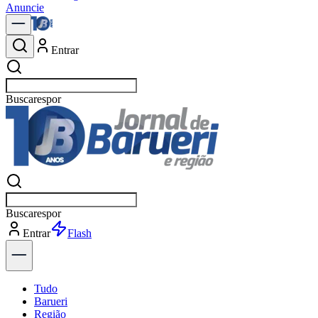
Anuncie
Entrar
Buscar
Buscar
Entrar
Explorar
Tudo
Barueri
Região