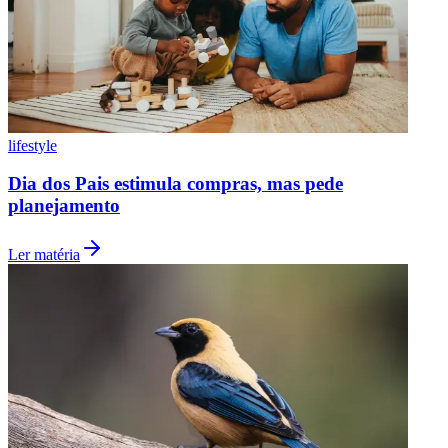
lifestyle
Dia dos Pais estimula compras, mas pede
planejamento
Grêmio
Ler matéria