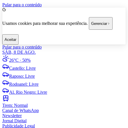
Pular para o conteúdo
Usamos cookies para melhorar sua experiência.
Gerenciar
Aceitar
Pular para o conteúdo
SÁB, 8 DE AGO.
26°C
· 50%
Castello
:
Livre
Raposo
:
Livre
Rodoanel
:
Livre
Al. Rio Negro
:
Livre
Trem:
Normal
Canal de WhatsApp
Newsletter
Jornal Digital
Publicidade Legal