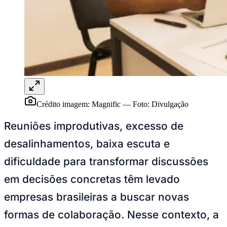
Rocha
Francisco Morato
Taboão da Serra
Embu das Artes
São Roque
Para Sua Empresa
Anuncie Regional
Guia de Empresas
Vagas na Região
Novo
Hub de Negócios
Guia Comercial
Selo Verificado
Portal Educacional
Agenda de Vestibulares
Crédito imagem: Magnific
—
Foto:
Divulgação
Vagas de Emprego
Concursos
Reuniões improdutivas, excesso de
Panorama Econômico
desalinhamentos, baixa escuta e
Panorama Econômico
dificuldade para transformar discussões
Para Sua Empresa
em decisões concretas têm levado
Anuncie no Portal
empresas brasileiras a buscar novas
Verificar Empresa
Novo
Anunciar Vagas
Novo
formas de colaboração. Nesse contexto, a
Publicidade Legal