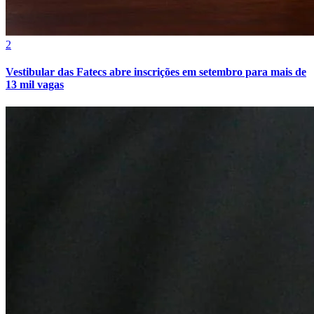
Cruzeiro
2
Vestibular das Fatecs abre inscrições em setembro para mais de
13 mil vagas