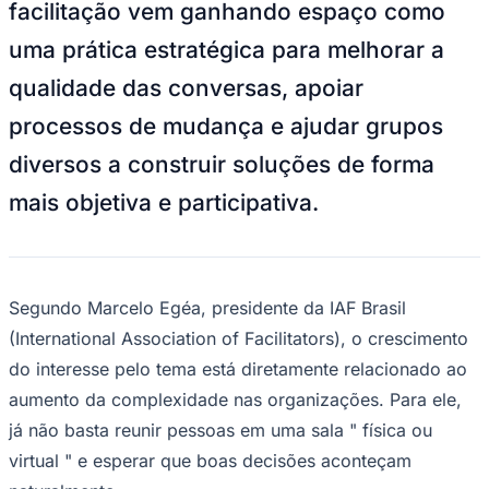
facilitação vem ganhando espaço como
NBA
NFL
uma prática estratégica para melhorar a
Fórmula 1
UFC
qualidade das conversas, apoiar
Tênis (ATP)
MLB
processos de mudança e ajudar grupos
NHL
Atletismo
diversos a construir soluções de forma
Vôlei
NBB
mais objetiva e participativa.
Competições de Futebol
Brasileirão Série A
Brasileirão Série B
Paulistão
Segundo Marcelo Egéa, presidente da IAF Brasil
Copa do Brasil
(International Association of Facilitators), o crescimento
Libertadores
Sul-Americana
do interesse pelo tema está diretamente relacionado ao
Copa América
Champions League
aumento da complexidade nas organizações. Para ele,
Premier League
já não basta reunir pessoas em uma sala " física ou
La Liga
Bundesliga
virtual " e esperar que boas decisões aconteçam
Mundial 2026