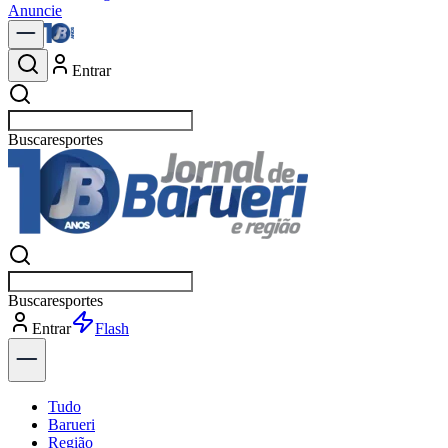
Anuncie
Entrar
Buscar
política
Buscar
política
Entrar
Explorar
Tudo
Barueri
Região