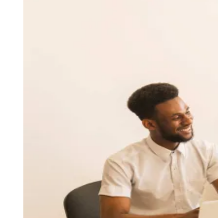
Julio
Jardim Líbano
Jardim Maria Cristina
Jardim Maria Helena
Jardim
Mutinga
Jardim Paraíso
Jardim Paulista
Jardim Reginalice
Jardim São
Luís
Jardim São Pedro
Jardim São Silvestre
Jardim Silveira
Jardim
Tupã
Jardim Tupanci
Mutinga
Nova Aldeinha
Osasco
Parque dos
Camargos
Parque Imperial
Parque Santa Luzia
Parque Viana
Pirapora
do Bom Jesus
Recanto Phrynéa
Santana de
Parnaíba
Silveira
Tamboré
Vale do Sol
Vila Barros
Vila Boa Vista
Vila
do Conde
Vila Engenho Novo
Vila Márcia
Vila Nossa Sra. da
Escada
Vila Porto
Votupoca
Para Sua Empresa
Anuncie no Portal
Guia de Empresas
Divulgar Vagas
Novo
Publicidade Legal
Negócios Regionais
Turismo
Segurança Regional
Hospitais Estaduais
Parques & Represas
Cidades da Região
Santana de Parnaíba
Osasco
Carapicuíba
Jandira
Itapevi
Cotia
Pirapora
do Bom Jesus
Araçariguama
Cajamar
Caieiras
Franco da