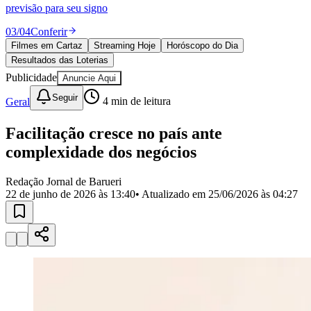
Divulgar Vagas
Novo
previsão para seu signo
Publicidade Legal
03
/
04
Conferir
Política
Filmes em Cartaz
Streaming Hoje
Horóscopo do Dia
Eleições
Resultados das Loterias
Esportes
Saúde
Publicidade
Anuncie Aqui
Segurança
Seguir
Geral
4
min de leitura
Cultura
Meio Ambiente
Obras
Facilitação cresce no país ante
Educação
complexidade dos negócios
Bairros de Barueri
Redação Jornal de Barueri
22 de junho de 2026 às 13:40
• Atualizado em
25/06/2026 às 04:27
Selecione sua região
Para notícias da sua região
Aldeia
Aldeia da Serra
Aldeia de Barueri
Alphaville
Bairro
Jubran
Belval
Bethaville
Boa
Vista
Califórnia
Carapicuíba
Centro
Chácaras Marco
Cidades da
Região
Cotia
Cruz Preta
Engenho Novo
Fazenda
Militar
Itapevi
Jandira
Jardim Audir
Jardim Belval
Jardim
Califórnia
Jardim dos Altos
Jardim dos Camargos
Jardim
Esperança
Jardim Graziela
Jardim Iracema
Jardim Itaquiti
Jardim