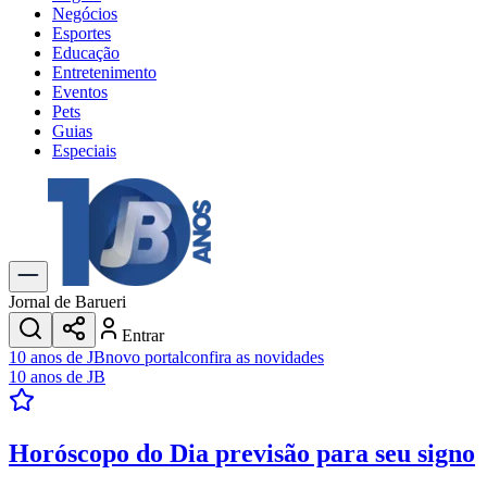
Negócios
Esportes
Educação
Entretenimento
Eventos
Pets
Guias
Especiais
Explore Tudo
Últimas Notícias
Previsão do Tempo
Trânsito e Rotas
Dia a Dia & Lazer
Jornal de Barueri
Transportes
Entrar
Gastronomia
10 anos de JB
novo portal
confira as novidades
Cinema & Shows
10 anos de JB
Jogos
Novo
Para Sua Empresa
Horóscopo do Dia
previsão para seu signo
Anuncie no Portal
Cadastrar Empresa