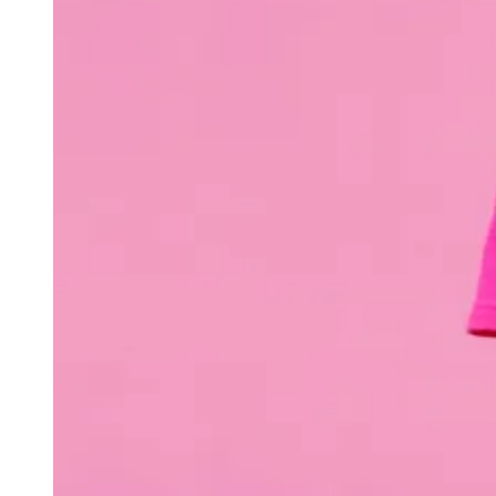
Julio
Jardim Líbano
Jardim Maria Cristina
Jardim Maria Helena
Jardim
Mutinga
Jardim Paraíso
Jardim Paulista
Jardim Reginalice
Jardim São
Luís
Jardim São Pedro
Jardim São Silvestre
Jardim Silveira
Jardim
Tupã
Jardim Tupanci
Mutinga
Nova Aldeinha
Osasco
Parque dos
Camargos
Parque Imperial
Parque Santa Luzia
Parque Viana
Pirapora
do Bom Jesus
Recanto Phrynéa
Santana de
Parnaíba
Silveira
Tamboré
Vale do Sol
Vila Barros
Vila Boa Vista
Vila
do Conde
Vila Engenho Novo
Vila Márcia
Vila Nossa Sra. da
Escada
Vila Porto
Votupoca
Para Sua Empresa
Anuncie no Portal
Guia de Empresas
Divulgar Vagas
Novo
Publicidade Legal
Negócios Regionais
Turismo
Segurança Regional
Hospitais Estaduais
Parques & Represas
Cidades da Região
Santana de Parnaíba
Osasco
Carapicuíba
Jandira
Itapevi
Cotia
Pirapora
do Bom Jesus
Araçariguama
Cajamar
Caieiras
Franco da