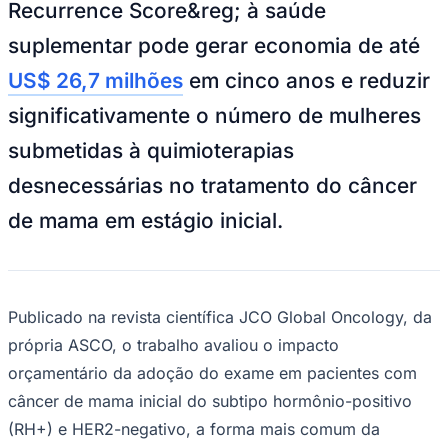
Recurrence Score&reg; à saúde
NBA
NFL
suplementar pode gerar economia de até
Fórmula 1
UFC
US$ 26,7 milhões
em cinco anos e reduzir
Tênis (ATP)
MLB
significativamente o número de mulheres
NHL
Atletismo
submetidas à quimioterapias
Vôlei
NBB
desnecessárias no tratamento do câncer
Competições de Futebol
de mama em estágio inicial.
Brasileirão Série A
Brasileirão Série B
Paulistão
Copa do Brasil
Libertadores
Publicado na revista científica JCO Global Oncology, da
Sul-Americana
própria ASCO, o trabalho avaliou o impacto
Copa América
Champions League
orçamentário da adoção do exame em pacientes com
Premier League
câncer de mama inicial do subtipo hormônio-positivo
La Liga
Bundesliga
(RH+) e HER2-negativo, a forma mais comum da
Mundial 2026