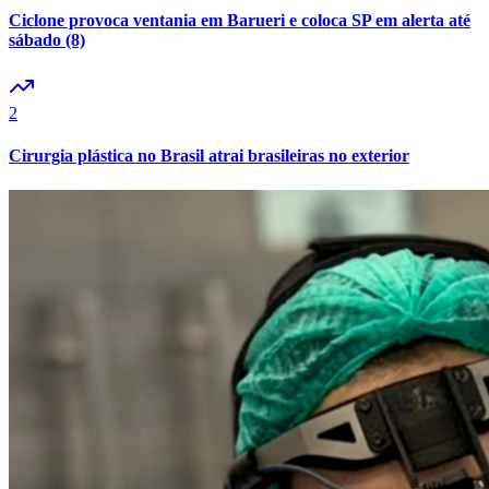
Cruzeiro
Ciclone provoca ventania em Barueri e coloca SP em alerta até
sábado (8)
2
Cirurgia plástica no Brasil atrai brasileiras no exterior