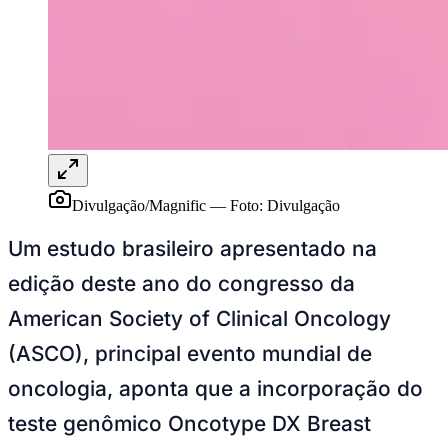
Rocha
Francisco Morato
Taboão da Serra
Embu das Artes
São Roque
Para Sua Empresa
Anuncie Regional
Guia de Empresas
Vagas na Região
Novo
Hub de Negócios
Guia Comercial
Selo Verificado
Portal Educacional
Agenda de Vestibulares
Divulgação/Magnific
—
Foto:
Divulgação
Vagas de Emprego
Concursos
Um estudo brasileiro apresentado na
Panorama Econômico
edição deste ano do congresso da
Panorama Econômico
American Society of Clinical Oncology
Para Sua Empresa
(ASCO), principal evento mundial de
Anuncie no Portal
oncologia, aponta que a incorporação do
Verificar Empresa
Novo
Anunciar Vagas
Novo
teste genômico Oncotype DX Breast
Publicidade Legal