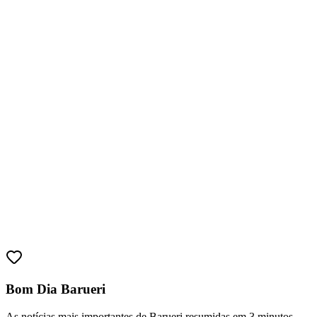
Juventude
Bom Dia Barueri
As notícias mais importantes de Barueri resumidas em 3 minutos,