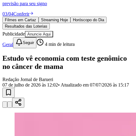
Divulgar Vagas
Novo
previsão para seu signo
Publicidade Legal
03
/
04
Conferir
Política
Filmes em Cartaz
Streaming Hoje
Horóscopo do Dia
Eleições
Resultados das Loterias
Esportes
Saúde
Publicidade
Anuncie Aqui
Segurança
Seguir
Geral
4
min de leitura
Cultura
Meio Ambiente
Obras
Estudo vê economia com teste genômico
Educação
no câncer de mama
Bairros de Barueri
Redação Jornal de Barueri
07 de julho de 2026 às 12:02
• Atualizado em
07/07/2026 às 15:17
Selecione sua região
Para notícias da sua região
Aldeia
Aldeia da Serra
Aldeia de Barueri
Alphaville
Bairro
Jubran
Belval
Bethaville
Boa
Vista
Califórnia
Carapicuíba
Centro
Chácaras Marco
Cidades da
Região
Cotia
Cruz Preta
Engenho Novo
Fazenda
Militar
Itapevi
Jandira
Jardim Audir
Jardim Belval
Jardim
Califórnia
Jardim dos Altos
Jardim dos Camargos
Jardim
Esperança
Jardim Graziela
Jardim Iracema
Jardim Itaquiti
Jardim