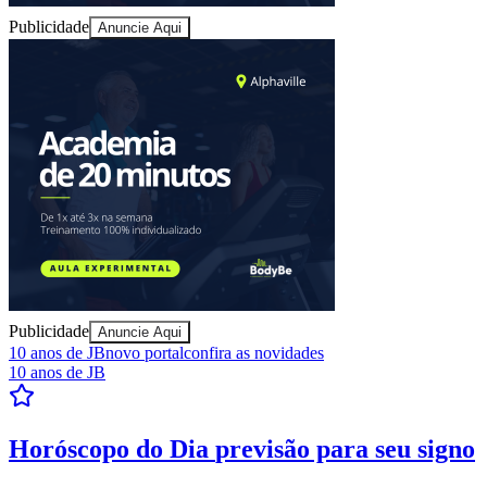
Publicidade
Anuncie Aqui
Goiás
Publicidade
Anuncie Aqui
10 anos de JB
novo portal
confira as novidades
10 anos de JB
Horóscopo do Dia
previsão para seu signo