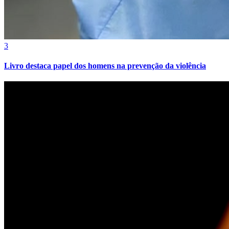
3
Livro destaca papel dos homens na prevenção da violência
Fortaleza