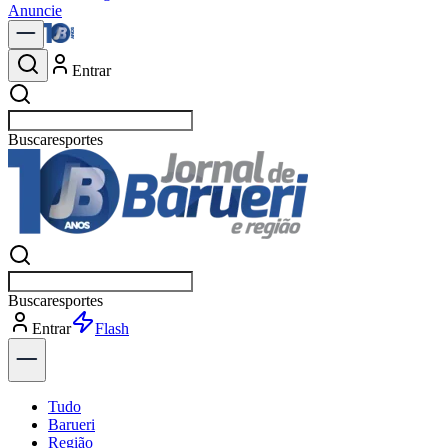
Anuncie
Entrar
Buscar
política
Buscar
política
Entrar
Explorar
Tudo
Barueri
Região