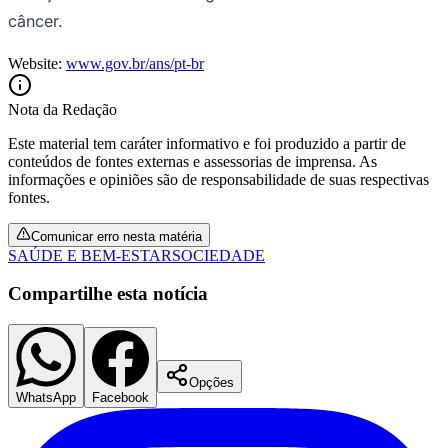
Fluminense
câncer.
Website:
www.gov.br/ans/pt-br
Nota da Redação
Este material tem caráter informativo e foi produzido a partir de
conteúdos de fontes externas e assessorias de imprensa. As
informações e opiniões são de responsabilidade de suas respectivas
fontes.
Comunicar erro nesta matéria
SAÚDE E BEM-ESTAR
SOCIEDADE
Compartilhe esta notícia
Opções
WhatsApp
Facebook