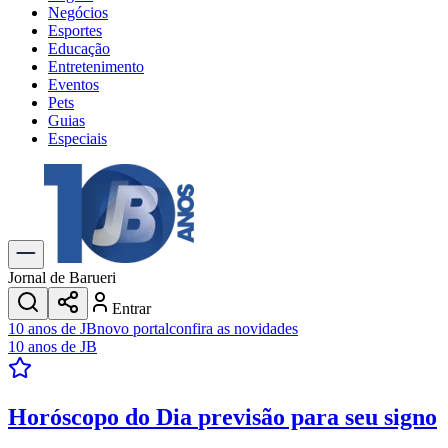
Negócios
Esportes
Educação
Entretenimento
Eventos
Pets
Guias
Especiais
Explore Tudo
Últimas Notícias
Previsão do Tempo
Trânsito e Rotas
Dia a Dia & Lazer
Jornal de Barueri
Transportes
Entrar
Gastronomia
10 anos de JB
novo portal
confira as novidades
Cinema & Shows
10 anos de JB
Jogos
Novo
Para Sua Empresa
Horóscopo do Dia
previsão para seu signo
Anuncie no Portal
Cadastrar Empresa