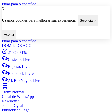
Pular para o conteúdo
Usamos cookies para melhorar sua experiência.
Gerenciar
Aceitar
Pular para o conteúdo
DOM, 9 DE AGO.
21°C
· 71%
Castello
:
Livre
Raposo
:
Livre
Rodoanel
:
Livre
Al. Rio Negro
:
Livre
Trem:
Normal
Canal de WhatsApp
Newsletter
Jornal Digital
Publicidade Legal