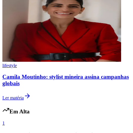
lifestyle
Camila Moutinho: stylist mineira assina campanhas
globais
Internacional
Ler matéria
Em Alta
1