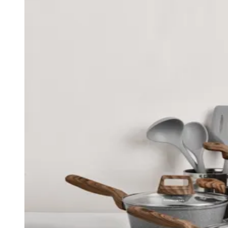
Julio
Jardim Líbano
Jardim Maria Cristina
Jardim Maria Helena
Jardim
Mutinga
Jardim Paraíso
Jardim Paulista
Jardim Reginalice
Jardim São
Luís
Jardim São Pedro
Jardim São Silvestre
Jardim Silveira
Jardim
Tupã
Jardim Tupanci
Mutinga
Nova Aldeinha
Osasco
Parque dos
Camargos
Parque Imperial
Parque Santa Luzia
Parque Viana
Pirapora
do Bom Jesus
Recanto Phrynéa
Santana de
Parnaíba
Silveira
Tamboré
Vale do Sol
Vila Barros
Vila Boa Vista
Vila
do Conde
Vila Engenho Novo
Vila Márcia
Vila Nossa Sra. da
Escada
Vila Porto
Votupoca
Para Sua Empresa
Anuncie no Portal
Guia de Empresas
Divulgar Vagas
Novo
Publicidade Legal
Negócios Regionais
Turismo
Segurança Regional
Hospitais Estaduais
Parques & Represas
Cidades da Região
Santana de Parnaíba
Osasco
Carapicuíba
Jandira
Itapevi
Cotia
Pirapora
do Bom Jesus
Araçariguama
Cajamar
Caieiras
Franco da