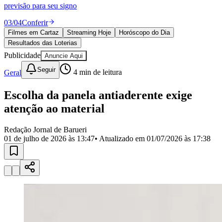
Divulgar Vagas
Novo
previsão para seu signo
Publicidade Legal
03
/
04
Conferir
Política
Filmes em Cartaz
Streaming Hoje
Horóscopo do Dia
Eleições
Resultados das Loterias
Esportes
Saúde
Publicidade
Anuncie Aqui
Segurança
Seguir
Geral
4
min de leitura
Cultura
Meio Ambiente
Obras
Escolha da panela antiaderente exige
Educação
atenção ao material
Bairros de Barueri
Redação Jornal de Barueri
01 de julho de 2026 às 13:47
• Atualizado em
01/07/2026 às 17:38
Selecione sua região
Para notícias da sua região
Aldeia
Aldeia da Serra
Aldeia de Barueri
Alphaville
Bairro
Jubran
Belval
Bethaville
Boa
Vista
Califórnia
Carapicuíba
Centro
Chácaras Marco
Cidades da
Região
Cotia
Cruz Preta
Engenho Novo
Fazenda
Militar
Itapevi
Jandira
Jardim Audir
Jardim Belval
Jardim
Califórnia
Jardim dos Altos
Jardim dos Camargos
Jardim
Esperança
Jardim Graziela
Jardim Iracema
Jardim Itaquiti
Jardim