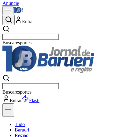
Anuncie
Entrar
Buscar
política
Buscar
política
Entrar
Explorar
Tudo
Barueri
Região