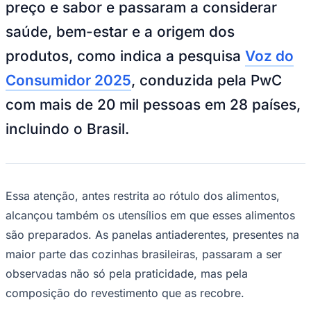
preço e sabor e passaram a considerar
NBA
NFL
saúde, bem-estar e a origem dos
Fórmula 1
UFC
produtos, como indica a pesquisa
Voz do
Tênis (ATP)
MLB
Consumidor 2025
, conduzida pela PwC
NHL
Atletismo
com mais de 20 mil pessoas em 28 países,
Vôlei
NBB
incluindo o Brasil.
Competições de Futebol
Brasileirão Série A
Brasileirão Série B
Paulistão
Essa atenção, antes restrita ao rótulo dos alimentos,
Copa do Brasil
alcançou também os utensílios em que esses alimentos
Libertadores
Sul-Americana
são preparados. As panelas antiaderentes, presentes na
Copa América
Champions League
maior parte das cozinhas brasileiras, passaram a ser
Premier League
observadas não só pela praticidade, mas pela
La Liga
Bundesliga
composição do revestimento que as recobre.
Mundial 2026