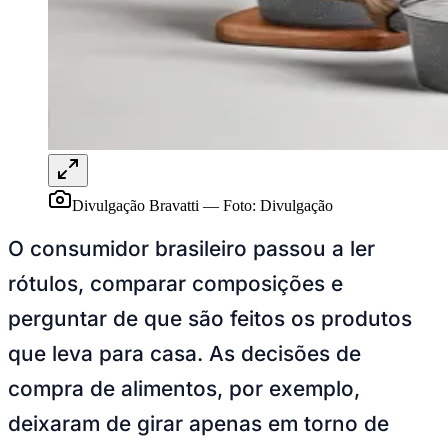
Rocha
Francisco Morato
Taboão da Serra
Embu das Artes
São Roque
Para Sua Empresa
Anuncie Regional
Guia de Empresas
Vagas na Região
Novo
Hub de Negócios
Guia Comercial
Selo Verificado
Portal Educacional
Agenda de Vestibulares
Divulgação Bravatti
—
Foto:
Divulgação
Vagas de Emprego
Concursos
O consumidor brasileiro passou a ler
Panorama Econômico
rótulos, comparar composições e
Panorama Econômico
perguntar de que são feitos os produtos
Para Sua Empresa
que leva para casa. As decisões de
Anuncie no Portal
compra de alimentos, por exemplo,
Verificar Empresa
Novo
Anunciar Vagas
Novo
deixaram de girar apenas em torno de
Publicidade Legal