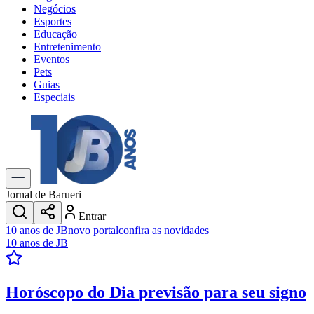
Negócios
Esportes
Educação
Entretenimento
Eventos
Pets
Guias
Especiais
Explore Tudo
Últimas Notícias
Previsão do Tempo
Trânsito e Rotas
Dia a Dia & Lazer
Jornal de Barueri
Transportes
Entrar
Gastronomia
10 anos de JB
novo portal
confira as novidades
Cinema & Shows
10 anos de JB
Jogos
Novo
Para Sua Empresa
Horóscopo do Dia
previsão para seu signo
Anuncie no Portal
Cadastrar Empresa