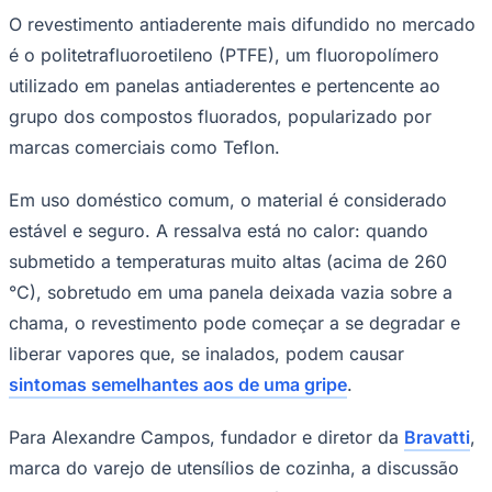
O revestimento antiaderente mais difundido no mercado
Times - Ir direto
é o politetrafluoroetileno (PTFE), um fluoropolímero
utilizado em panelas antiaderentes e pertencente ao
grupo dos compostos fluorados, popularizado por
marcas comerciais como Teflon.
Em uso doméstico comum, o material é considerado
estável e seguro. A ressalva está no calor: quando
submetido a temperaturas muito altas (acima de 260
°C), sobretudo em uma panela deixada vazia sobre a
chama, o revestimento pode começar a se degradar e
liberar vapores que, se inalados, podem causar
sintomas semelhantes aos de uma gripe
.
Para Alexandre Campos, fundador e diretor da
Bravatti
,
marca do varejo de utensílios de cozinha, a discussão