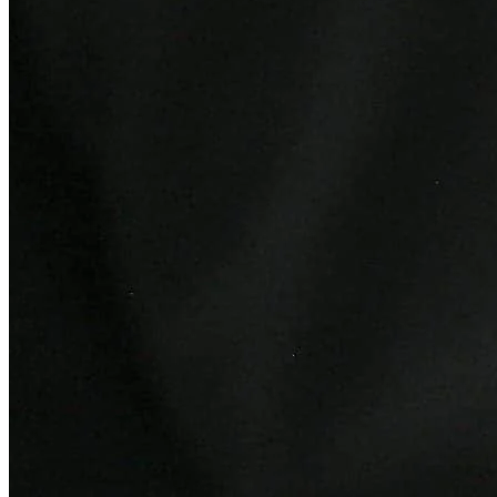
Goiás