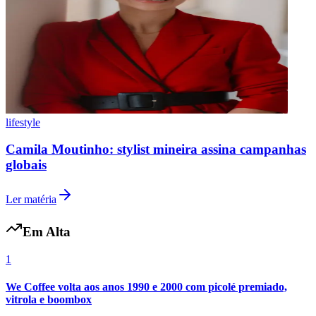
lifestyle
Camila Moutinho: stylist mineira assina campanhas
globais
Ler matéria
Em Alta
1
Atlético-MG
We Coffee volta aos anos 1990 e 2000 com picolé premiado,
vitrola e boombox