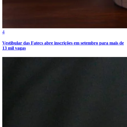
Sport
4
Vestibular das Fatecs abre inscrições em setembro para mais de
13 mil vagas