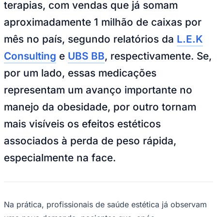
terapias, com vendas que já somam
NBA
NFL
aproximadamente 1 milhão de caixas por
Fórmula 1
UFC
mês no país, segundo relatórios da
L.E.K
Tênis (ATP)
MLB
Consulting
e
UBS BB
, respectivamente. Se,
NHL
Atletismo
por um lado, essas medicações
Vôlei
NBB
representam um avanço importante no
Competições de Futebol
manejo da obesidade, por outro tornam
Brasileirão Série A
mais visíveis os efeitos estéticos
Brasileirão Série B
Paulistão
associados à perda de peso rápida,
Copa do Brasil
Libertadores
especialmente na face.
Sul-Americana
Copa América
Champions League
Premier League
La Liga
Bundesliga
Na prática, profissionais de saúde estética já observam
Mundial 2026