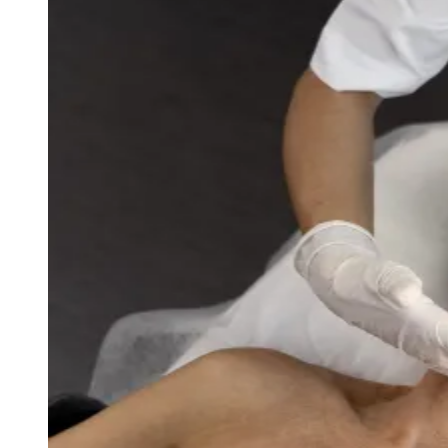
Julio
Jardim Líbano
Jardim Maria Cristina
Jardim Maria Helena
Jardim
Mutinga
Jardim Paraíso
Jardim Paulista
Jardim Reginalice
Jardim São
Luís
Jardim São Pedro
Jardim São Silvestre
Jardim Silveira
Jardim
Tupã
Jardim Tupanci
Mutinga
Nova Aldeinha
Osasco
Parque dos
Camargos
Parque Imperial
Parque Santa Luzia
Parque Viana
Pirapora
do Bom Jesus
Recanto Phrynéa
Santana de
Parnaíba
Silveira
Tamboré
Vale do Sol
Vila Barros
Vila Boa Vista
Vila
do Conde
Vila Engenho Novo
Vila Márcia
Vila Nossa Sra. da
Escada
Vila Porto
Votupoca
Para Sua Empresa
Anuncie no Portal
Guia de Empresas
Divulgar Vagas
Novo
Publicidade Legal
Negócios Regionais
Turismo
Segurança Regional
Hospitais Estaduais
Parques & Represas
Cidades da Região
Santana de Parnaíba
Osasco
Carapicuíba
Jandira
Itapevi
Cotia
Pirapora
do Bom Jesus
Araçariguama
Cajamar
Caieiras
Franco da