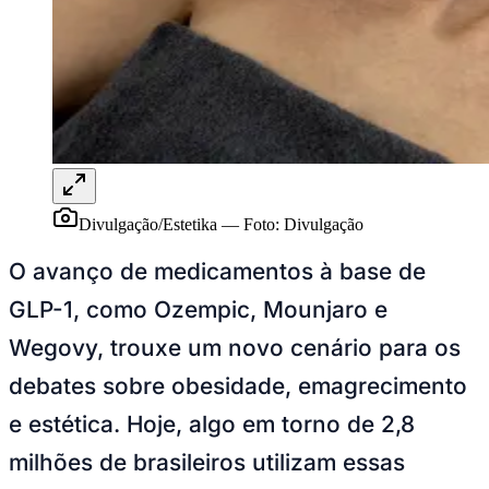
Rocha
Francisco Morato
Taboão da Serra
Embu das Artes
São Roque
Para Sua Empresa
Anuncie Regional
Guia de Empresas
Vagas na Região
Novo
Hub de Negócios
Guia Comercial
Selo Verificado
Portal Educacional
Agenda de Vestibulares
Divulgação/Estetika
—
Foto:
Divulgação
Vagas de Emprego
Concursos
O avanço de medicamentos à base de
Panorama Econômico
GLP-1, como Ozempic, Mounjaro e
Panorama Econômico
Wegovy, trouxe um novo cenário para os
Para Sua Empresa
debates sobre obesidade, emagrecimento
Anuncie no Portal
e estética. Hoje, algo em torno de 2,8
Verificar Empresa
Novo
Anunciar Vagas
Novo
milhões de brasileiros utilizam essas
Publicidade Legal