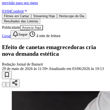
Divulgar Vagas
Novo
previsão para seu signo
Publicidade Legal
03
/
04
Conferir
Política
Filmes em Cartaz
Streaming Hoje
Horóscopo do Dia
Eleições
Resultados das Loterias
Esportes
Saúde
Publicidade
Anuncie Aqui
Segurança
Seguir
Geral
4
min de leitura
Cultura
Meio Ambiente
Obras
Efeito de canetas emagrecedoras cria
Educação
nova demanda estética
Bairros de Barueri
Redação Jornal de Barueri
29 de maio de 2026 às 11:59
• Atualizado em
03/06/2026 às 19:13
Selecione sua região
Para notícias da sua região
Aldeia
Aldeia da Serra
Aldeia de Barueri
Alphaville
Bairro
Jubran
Belval
Bethaville
Boa
Vista
Califórnia
Carapicuíba
Centro
Chácaras Marco
Cidades da
Região
Cotia
Cruz Preta
Engenho Novo
Fazenda
Militar
Itapevi
Jandira
Jardim Audir
Jardim Belval
Jardim
Califórnia
Jardim dos Altos
Jardim dos Camargos
Jardim
Esperança
Jardim Graziela
Jardim Iracema
Jardim Itaquiti
Jardim