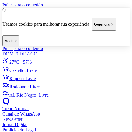
Pular para o conteúdo
Usamos cookies para melhorar sua experiência.
Gerenciar
Aceitar
Pular para o conteúdo
DOM, 9 DE AGO.
27°C
· 57%
Castello
:
Livre
Raposo
:
Livre
Rodoanel
:
Livre
Al. Rio Negro
:
Livre
Trem:
Normal
Canal de WhatsApp
Newsletter
Jornal Digital
Publicidade Legal