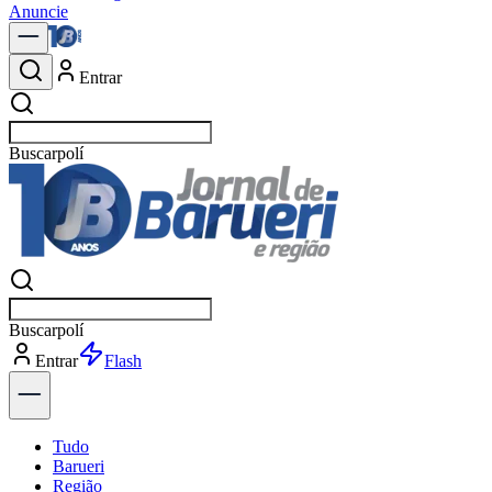
Anuncie
Entrar
Buscar
no
Buscar
no
Entrar
Explorar
Tudo
Barueri
Região