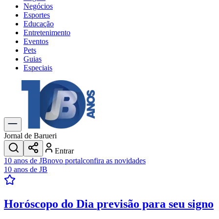
Negócios
Esportes
Educação
Entretenimento
Eventos
Pets
Guias
Especiais
Explore Tudo
Últimas Notícias
Previsão do Tempo
Trânsito e Rotas
Dia a Dia & Lazer
Jornal de Barueri
Transportes
Entrar
Gastronomia
10 anos de JB
novo portal
confira as novidades
Cinema & Shows
10 anos de JB
Jogos
Novo
Para Sua Empresa
Horóscopo do Dia
previsão para seu signo
Anuncie no Portal
Cadastrar Empresa