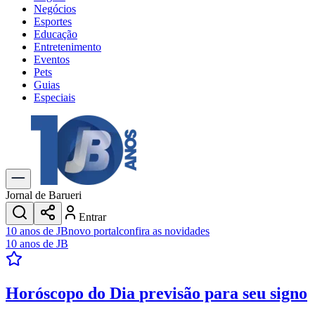
Negócios
Esportes
Educação
Entretenimento
Eventos
Pets
Guias
Especiais
Explore Tudo
Últimas Notícias
Previsão do Tempo
Trânsito e Rotas
Dia a Dia & Lazer
Jornal de Barueri
Transportes
Entrar
Gastronomia
10 anos de JB
novo portal
confira as novidades
Cinema & Shows
10 anos de JB
Jogos
Novo
Para Sua Empresa
Horóscopo do Dia
previsão para seu signo
Anuncie no Portal
Cadastrar Empresa