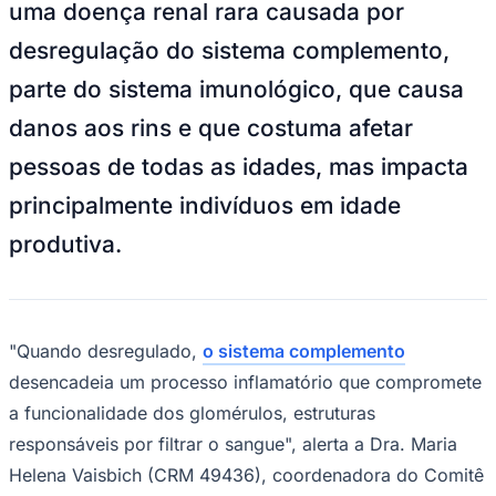
uma doença renal rara causada por
NBA
NFL
desregulação do sistema complemento,
Fórmula 1
UFC
parte do sistema imunológico, que causa
Tênis (ATP)
MLB
danos aos rins e que costuma afetar
NHL
Atletismo
pessoas de todas as idades, mas impacta
Vôlei
NBB
principalmente indivíduos em idade
Competições de Futebol
produtiva.
Brasileirão Série A
Brasileirão Série B
Paulistão
Copa do Brasil
Libertadores
"Quando desregulado,
o sistema complemento
Sul-Americana
desencadeia um processo inflamatório que compromete
Copa América
Champions League
a funcionalidade dos glomérulos, estruturas
Premier League
responsáveis por filtrar o sangue", alerta a Dra. Maria
La Liga
Bundesliga
Helena Vaisbich (CRM 49436), coordenadora do Comitê
Mundial 2026