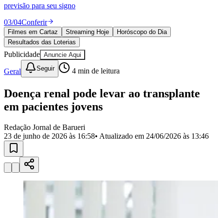
Divulgar Vagas
Novo
previsão para seu signo
Publicidade Legal
03
/
04
Conferir
Política
Filmes em Cartaz
Streaming Hoje
Horóscopo do Dia
Eleições
Resultados das Loterias
Esportes
Saúde
Publicidade
Anuncie Aqui
Segurança
Seguir
Geral
4
min de leitura
Cultura
Meio Ambiente
Obras
Doença renal pode levar ao transplante
Educação
em pacientes jovens
Bairros de Barueri
Redação Jornal de Barueri
23 de junho de 2026 às 16:58
• Atualizado em
24/06/2026 às 13:46
Selecione sua região
Para notícias da sua região
Aldeia
Aldeia da Serra
Aldeia de Barueri
Alphaville
Bairro
Jubran
Belval
Bethaville
Boa
Vista
Califórnia
Carapicuíba
Centro
Chácaras Marco
Cidades da
Região
Cotia
Cruz Preta
Engenho Novo
Fazenda
Militar
Itapevi
Jandira
Jardim Audir
Jardim Belval
Jardim
Califórnia
Jardim dos Altos
Jardim dos Camargos
Jardim
Esperança
Jardim Graziela
Jardim Iracema
Jardim Itaquiti
Jardim