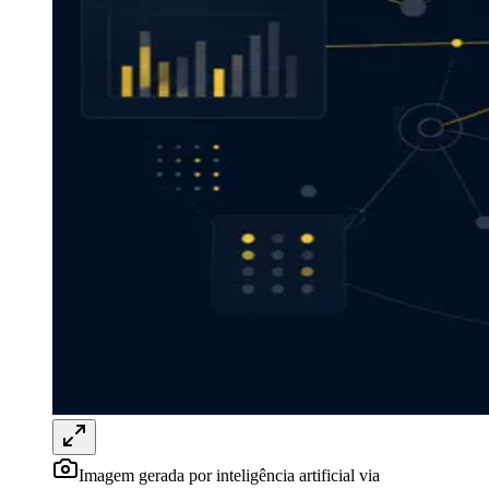
Goiás