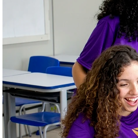
Atlético-MG