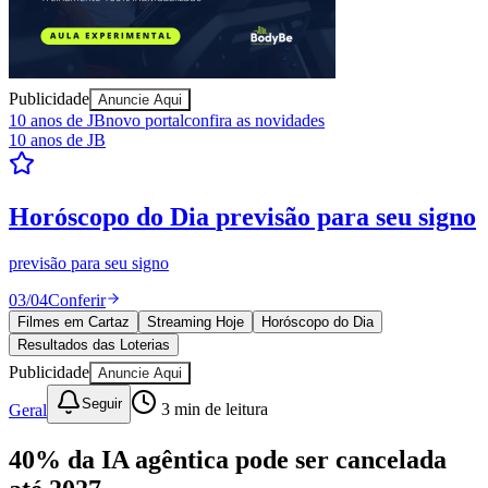
Juventude
Publicidade
Anuncie Aqui
10 anos de JB
novo portal
confira as novidades
10 anos de JB
Resultados das Loterias
confira se ganhou
Mega-Sena, Quina, Lotofácil e todos os jogos. Resultado
instantâneo.
04
/
04
Ver resultados
Filmes em Cartaz
Streaming Hoje
Horóscopo do Dia
Resultados das Loterias
Publicidade
Anuncie Aqui
Seguir
Geral
3
min de leitura
40% da IA agêntica pode ser cancelada