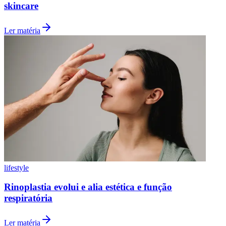
skincare
Fluminense
Ler matéria
lifestyle
Rinoplastia evolui e alia estética e função
respiratória
Ler matéria