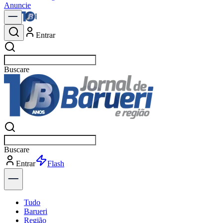
Anuncie
Entrar
Buscar
not
Buscar
not
Entrar
Explorar
Tudo
Barueri
Região