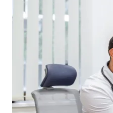
Julio
Jardim Líbano
Jardim Maria Cristina
Jardim Maria Helena
Jardim
Mutinga
Jardim Paraíso
Jardim Paulista
Jardim Reginalice
Jardim São
Luís
Jardim São Pedro
Jardim São Silvestre
Jardim Silveira
Jardim
Tupã
Jardim Tupanci
Mutinga
Nova Aldeinha
Osasco
Parque dos
Camargos
Parque Imperial
Parque Santa Luzia
Parque Viana
Pirapora
do Bom Jesus
Recanto Phrynéa
Santana de
Parnaíba
Silveira
Tamboré
Vale do Sol
Vila Barros
Vila Boa Vista
Vila
do Conde
Vila Engenho Novo
Vila Márcia
Vila Nossa Sra. da
Escada
Vila Porto
Votupoca
Para Sua Empresa
Anuncie no Portal
Guia de Empresas
Divulgar Vagas
Novo
Publicidade Legal
Negócios Regionais
Turismo
Segurança Regional
Hospitais Estaduais
Parques & Represas
Cidades da Região
Santana de Parnaíba
Osasco
Carapicuíba
Jandira
Itapevi
Cotia
Pirapora
do Bom Jesus
Araçariguama
Cajamar
Caieiras
Franco da