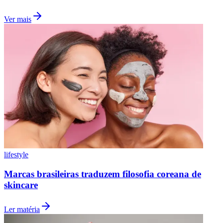
Ver mais
lifestyle
Internacional
Marcas brasileiras traduzem filosofia coreana de
skincare
Ler matéria