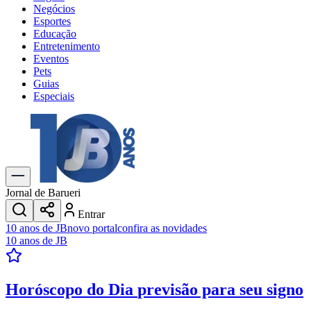
Negócios
Esportes
Educação
Entretenimento
Eventos
Pets
Guias
Especiais
Explore Tudo
Últimas Notícias
Previsão do Tempo
Trânsito e Rotas
Dia a Dia & Lazer
Jornal de Barueri
Transportes
Entrar
Gastronomia
10 anos de JB
novo portal
confira as novidades
Cinema & Shows
10 anos de JB
Jogos
Novo
Para Sua Empresa
Horóscopo do Dia
previsão para seu signo
Anuncie no Portal
Cadastrar Empresa