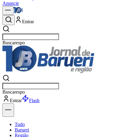
Anuncie
Entrar
Buscar
no
Buscar
no
Entrar
Explorar
Tudo
Barueri
Região