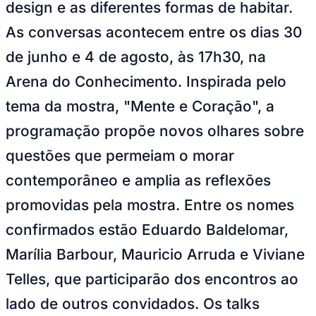
design e as diferentes formas de habitar.
NBA
NFL
As conversas acontecem entre os dias 30
Fórmula 1
UFC
de junho e 4 de agosto, às 17h30, na
Tênis (ATP)
MLB
Arena do Conhecimento. Inspirada pelo
NHL
Atletismo
tema da mostra, "Mente e Coração", a
Vôlei
NBB
programação propõe novos olhares sobre
Competições de Futebol
questões que permeiam o morar
Brasileirão Série A
contemporâneo e amplia as reflexões
Brasileirão Série B
Paulistão
promovidas pela mostra. Entre os nomes
Copa do Brasil
Libertadores
confirmados estão Eduardo Baldelomar,
Sul-Americana
Copa América
Marília Barbour, Mauricio Arruda e Viviane
Champions League
Premier League
Telles, que participarão dos encontros ao
La Liga
Bundesliga
lado de outros convidados. Os talks
Mundial 2026