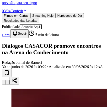
Divulgar Vagas
Novo
previsão para seu signo
Publicidade Legal
03
/
04
Conferir
Política
Filmes em Cartaz
Streaming Hoje
Horóscopo do Dia
Eleições
Resultados das Loterias
Esportes
Saúde
Publicidade
Anuncie Aqui
Segurança
Seguir
Geral
5
min de leitura
Cultura
Meio Ambiente
Obras
Diálogos CASACOR promove encontros
Educação
na Arena do Conhecimento
Bairros de Barueri
Redação Jornal de Barueri
30 de junho de 2026 às 09:22
• Atualizado em
30/06/2026 às 12:43
Selecione sua região
Para notícias da sua região
Aldeia
Aldeia da Serra
Aldeia de Barueri
Alphaville
Bairro
Jubran
Belval
Bethaville
Boa
Vista
Califórnia
Carapicuíba
Centro
Chácaras Marco
Cidades da
Região
Cotia
Cruz Preta
Engenho Novo
Fazenda
Militar
Itapevi
Jandira
Jardim Audir
Jardim Belval
Jardim
Califórnia
Jardim dos Altos
Jardim dos Camargos
Jardim
Esperança
Jardim Graziela
Jardim Iracema
Jardim Itaquiti
Jardim