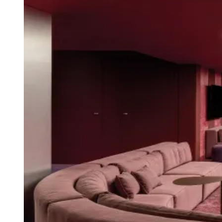
Julio
Jardim Líbano
Jardim Maria Cristina
Jardim Maria Helena
Jardim
Mutinga
Jardim Paraíso
Jardim Paulista
Jardim Reginalice
Jardim São
Luís
Jardim São Pedro
Jardim São Silvestre
Jardim Silveira
Jardim
Tupã
Jardim Tupanci
Mutinga
Nova Aldeinha
Osasco
Parque dos
Camargos
Parque Imperial
Parque Santa Luzia
Parque Viana
Pirapora
do Bom Jesus
Recanto Phrynéa
Santana de
Parnaíba
Silveira
Tamboré
Vale do Sol
Vila Barros
Vila Boa Vista
Vila
do Conde
Vila Engenho Novo
Vila Márcia
Vila Nossa Sra. da
Escada
Vila Porto
Votupoca
Para Sua Empresa
Anuncie no Portal
Guia de Empresas
Divulgar Vagas
Novo
Publicidade Legal
Negócios Regionais
Turismo
Segurança Regional
Hospitais Estaduais
Parques & Represas
Cidades da Região
Santana de Parnaíba
Osasco
Carapicuíba
Jandira
Itapevi
Cotia
Pirapora
do Bom Jesus
Araçariguama
Cajamar
Caieiras
Franco da