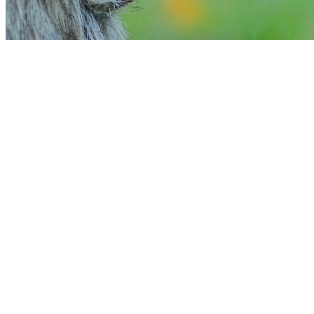
Goiás