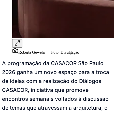
Rocha
Francisco Morato
Taboão da Serra
Embu das Artes
São Roque
Para Sua Empresa
Anuncie Regional
Guia de Empresas
Vagas na Região
Novo
Hub de Negócios
Guia Comercial
Selo Verificado
Portal Educacional
Agenda de Vestibulares
Roberta Gewehr
—
Foto:
Divulgação
Vagas de Emprego
Concursos
A programação da CASACOR São Paulo
Panorama Econômico
2026 ganha um novo espaço para a troca
Panorama Econômico
de ideias com a realização do Diálogos
Para Sua Empresa
CASACOR, iniciativa que promove
Anuncie no Portal
encontros semanais voltados à discussão
Verificar Empresa
Novo
Anunciar Vagas
Novo
de temas que atravessam a arquitetura, o
Publicidade Legal