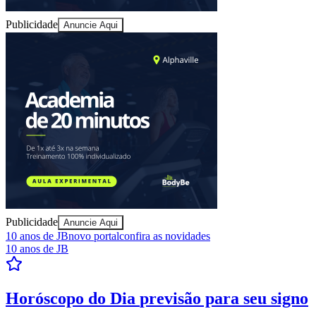
Publicidade
Anuncie Aqui
Goiás
Publicidade
Anuncie Aqui
10 anos de JB
novo portal
confira as novidades
10 anos de JB
Resultados das Loterias
confira se ganhou