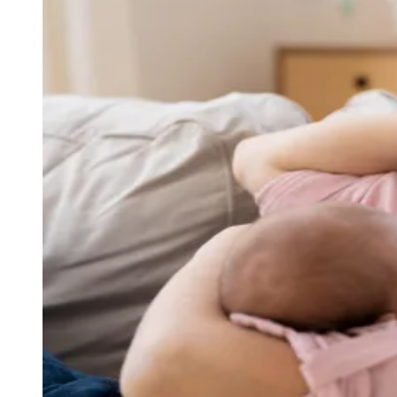
Julio
Jardim Líbano
Jardim Maria Cristina
Jardim Maria Helena
Jardim
Mutinga
Jardim Paraíso
Jardim Paulista
Jardim Reginalice
Jardim São
Luís
Jardim São Pedro
Jardim São Silvestre
Jardim Silveira
Jardim
Tupã
Jardim Tupanci
Mutinga
Nova Aldeinha
Osasco
Parque dos
Camargos
Parque Imperial
Parque Santa Luzia
Parque Viana
Pirapora
do Bom Jesus
Recanto Phrynéa
Santana de
Parnaíba
Silveira
Tamboré
Vale do Sol
Vila Barros
Vila Boa Vista
Vila
do Conde
Vila Engenho Novo
Vila Márcia
Vila Nossa Sra. da
Escada
Vila Porto
Votupoca
Para Sua Empresa
Anuncie no Portal
Guia de Empresas
Divulgar Vagas
Novo
Publicidade Legal
Negócios Regionais
Turismo
Segurança Regional
Hospitais Estaduais
Parques & Represas
Cidades da Região
Santana de Parnaíba
Osasco
Carapicuíba
Jandira
Itapevi
Cotia
Pirapora
do Bom Jesus
Araçariguama
Cajamar
Caieiras
Franco da