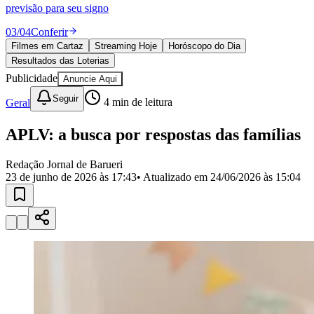
Divulgar Vagas
Novo
previsão para seu signo
Publicidade Legal
03
/
04
Conferir
Política
Filmes em Cartaz
Streaming Hoje
Horóscopo do Dia
Eleições
Resultados das Loterias
Esportes
Saúde
Publicidade
Anuncie Aqui
Segurança
Seguir
Geral
4
min de leitura
Cultura
Meio Ambiente
Obras
APLV: a busca por respostas das famílias
Educação
Redação Jornal de Barueri
Bairros de Barueri
23 de junho de 2026 às 17:43
• Atualizado em
24/06/2026 às 15:04
Selecione sua região
Para notícias da sua região
Aldeia
Aldeia da Serra
Aldeia de Barueri
Alphaville
Bairro
Jubran
Belval
Bethaville
Boa
Vista
Califórnia
Carapicuíba
Centro
Chácaras Marco
Cidades da
Região
Cotia
Cruz Preta
Engenho Novo
Fazenda
Militar
Itapevi
Jandira
Jardim Audir
Jardim Belval
Jardim
Califórnia
Jardim dos Altos
Jardim dos Camargos
Jardim
Esperança
Jardim Graziela
Jardim Iracema
Jardim Itaquiti
Jardim