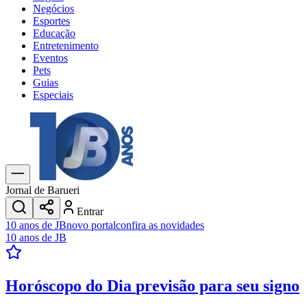
Negócios
Esportes
Educação
Entretenimento
Eventos
Pets
Guias
Especiais
Explore Tudo
Últimas Notícias
Previsão do Tempo
Trânsito e Rotas
Dia a Dia & Lazer
Jornal de Barueri
Transportes
Entrar
Gastronomia
10 anos de JB
novo portal
confira as novidades
Cinema & Shows
10 anos de JB
Jogos
Novo
Para Sua Empresa
Horóscopo do Dia
previsão para seu signo
Anuncie no Portal
Cadastrar Empresa