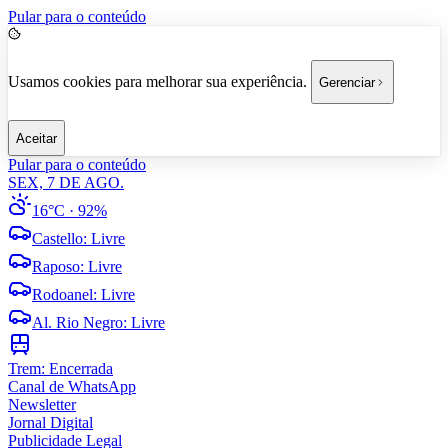
Pular para o conteúdo
Usamos cookies para melhorar sua experiência.
Gerenciar
Aceitar
Pular para o conteúdo
SEX, 7 DE AGO.
16°C
· 92%
Castello
:
Livre
Raposo
:
Livre
Rodoanel
:
Livre
Al. Rio Negro
:
Livre
Trem:
Encerrada
Canal de WhatsApp
Newsletter
Jornal Digital
Publicidade Legal