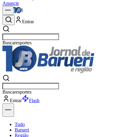
Anuncie
Entrar
Buscar
po
Buscar
po
Entrar
Explorar
Tudo
Barueri
Região