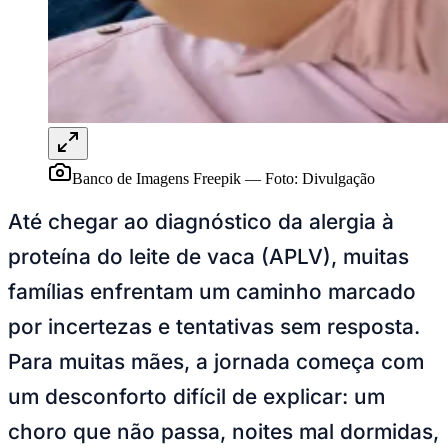
Rocha
Francisco Morato
Taboão da Serra
Embu das Artes
São Roque
Para Sua Empresa
Anuncie Regional
Guia de Empresas
Vagas na Região
Novo
Hub de Negócios
Guia Comercial
Selo Verificado
Portal Educacional
Banco de Imagens Freepik
—
Foto:
Divulgação
Agenda de Vestibulares
Vagas de Emprego
Até chegar ao diagnóstico da alergia à
Concursos
proteína do leite de vaca (APLV), muitas
Panorama Econômico
famílias enfrentam um caminho marcado
Panorama Econômico
por incertezas e tentativas sem resposta.
Para Sua Empresa
Para muitas mães, a jornada começa com
Anuncie no Portal
Verificar Empresa
Novo
um desconforto difícil de explicar: um
Anunciar Vagas
Novo
Publicidade Legal
choro que não passa, noites mal dormidas,