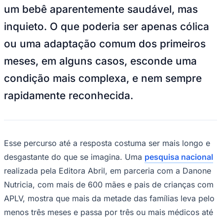
NBA
um bebê aparentemente saudável, mas
NFL
Fórmula 1
inquieto. O que poderia ser apenas cólica
UFC
Tênis (ATP)
ou uma adaptação comum dos primeiros
MLB
NHL
meses, em alguns casos, esconde uma
Atletismo
Vôlei
condição mais complexa, e nem sempre
NBB
rapidamente reconhecida.
Competições de Futebol
Brasileirão Série A
Brasileirão Série B
Paulistão
Esse percurso até a resposta costuma ser mais longo e
Copa do Brasil
Libertadores
desgastante do que se imagina. Uma
pesquisa nacional
Sul-Americana
realizada pela Editora Abril, em parceria com a Danone
Copa América
Champions League
Nutricia, com mais de 600 mães e pais de crianças com
Premier League
La Liga
APLV, mostra que mais da metade das famílias leva pelo
Bundesliga
menos três meses e passa por três ou mais médicos até
Mundial 2026