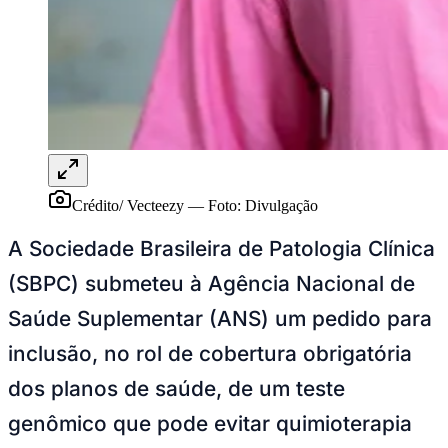
Rocha
Francisco Morato
Taboão da Serra
Embu das Artes
São Roque
Para Sua Empresa
Anuncie Regional
Guia de Empresas
Vagas na Região
Novo
Hub de Negócios
Guia Comercial
Selo Verificado
Portal Educacional
Agenda de Vestibulares
Crédito/ Vecteezy
—
Foto:
Divulgação
Vagas de Emprego
Concursos
A Sociedade Brasileira de Patologia Clínica
Panorama Econômico
(SBPC) submeteu à Agência Nacional de
Panorama Econômico
Saúde Suplementar (ANS) um pedido para
Para Sua Empresa
inclusão, no rol de cobertura obrigatória
Anuncie no Portal
dos planos de saúde, de um teste
Verificar Empresa
Novo
Anunciar Vagas
Novo
genômico que pode evitar quimioterapia
Publicidade Legal