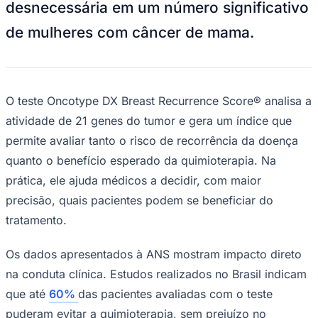
desnecessária em um número significativo
NBA
NFL
de mulheres com câncer de mama.
Fórmula 1
UFC
Tênis (ATP)
MLB
NHL
Atletismo
O teste Oncotype DX Breast Recurrence Score® analisa a
Vôlei
atividade de 21 genes do tumor e gera um índice que
NBB
permite avaliar tanto o risco de recorrência da doença
Competições de Futebol
quanto o benefício esperado da quimioterapia. Na
Brasileirão Série A
prática, ele ajuda médicos a decidir, com maior
Brasileirão Série B
Paulistão
precisão, quais pacientes podem se beneficiar do
Copa do Brasil
tratamento.
Libertadores
Sul-Americana
Copa América
Os dados apresentados à ANS mostram impacto direto
Champions League
Premier League
na conduta clínica. Estudos realizados no Brasil indicam
La Liga
que até
60%
das pacientes avaliadas com o teste
Bundesliga
Mundial 2026
puderam evitar a quimioterapia, sem prejuízo no