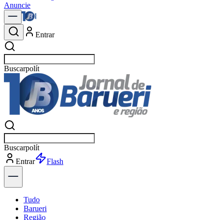
Anuncie
Entrar
Buscar
notícias e
Buscar
notícias e
Entrar
Explorar
Tudo
Barueri
Região