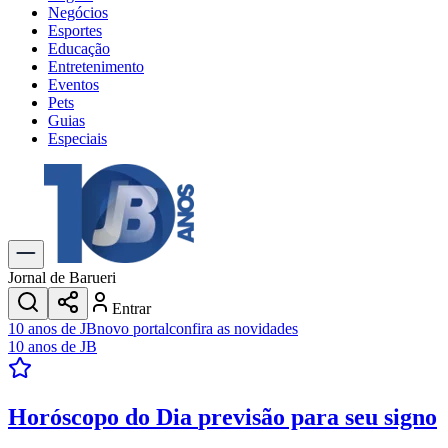
Negócios
Esportes
Educação
Entretenimento
Eventos
Pets
Guias
Especiais
Explore Tudo
Últimas Notícias
Previsão do Tempo
Trânsito e Rotas
Dia a Dia & Lazer
Jornal de Barueri
Transportes
Entrar
Gastronomia
10 anos de JB
novo portal
confira as novidades
Cinema & Shows
10 anos de JB
Jogos
Novo
Para Sua Empresa
Horóscopo do Dia
previsão para seu signo
Anuncie no Portal
Cadastrar Empresa