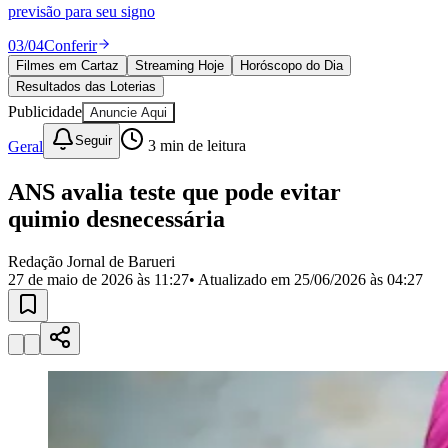
Divulgar Vagas
Novo
previsão para seu signo
Publicidade Legal
03
/
04
Conferir
Política
Filmes em Cartaz
Streaming Hoje
Horóscopo do Dia
Eleições
Resultados das Loterias
Esportes
Saúde
Publicidade
Anuncie Aqui
Segurança
Seguir
Geral
3
min de leitura
Cultura
Meio Ambiente
Obras
ANS avalia teste que pode evitar
Educação
quimio desnecessária
Bairros de Barueri
Redação Jornal de Barueri
27 de maio de 2026 às 11:27
• Atualizado em
25/06/2026 às 04:27
Selecione sua região
Para notícias da sua região
Aldeia
Aldeia da Serra
Aldeia de Barueri
Alphaville
Bairro
Jubran
Belval
Bethaville
Boa
Vista
Califórnia
Carapicuíba
Centro
Chácaras Marco
Cidades da
Região
Cotia
Cruz Preta
Engenho Novo
Fazenda
Militar
Itapevi
Jandira
Jardim Audir
Jardim Belval
Jardim
Califórnia
Jardim dos Altos
Jardim dos Camargos
Jardim
Esperança
Jardim Graziela
Jardim Iracema
Jardim Itaquiti
Jardim