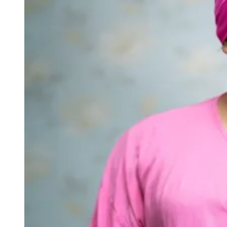
Julio
Jardim Líbano
Jardim Maria Cristina
Jardim Maria Helena
Jardim
Mutinga
Jardim Paraíso
Jardim Paulista
Jardim Reginalice
Jardim São
Luís
Jardim São Pedro
Jardim São Silvestre
Jardim Silveira
Jardim
Tupã
Jardim Tupanci
Mutinga
Nova Aldeinha
Osasco
Parque dos
Camargos
Parque Imperial
Parque Santa Luzia
Parque Viana
Pirapora
do Bom Jesus
Recanto Phrynéa
Santana de
Parnaíba
Silveira
Tamboré
Vale do Sol
Vila Barros
Vila Boa Vista
Vila
do Conde
Vila Engenho Novo
Vila Márcia
Vila Nossa Sra. da
Escada
Vila Porto
Votupoca
Para Sua Empresa
Anuncie no Portal
Guia de Empresas
Divulgar Vagas
Novo
Publicidade Legal
Negócios Regionais
Turismo
Segurança Regional
Hospitais Estaduais
Parques & Represas
Cidades da Região
Santana de Parnaíba
Osasco
Carapicuíba
Jandira
Itapevi
Cotia
Pirapora
do Bom Jesus
Araçariguama
Cajamar
Caieiras
Franco da