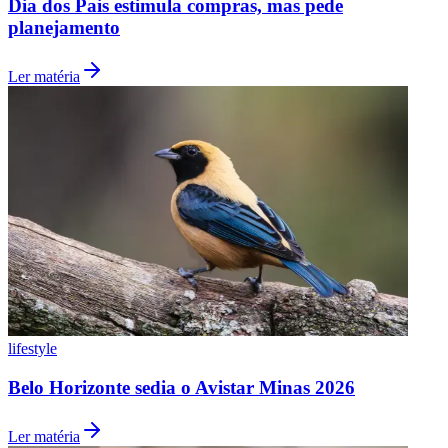
Dia dos Pais estimula compras, mas pede
planejamento
Ler matéria
Vasco
lifestyle
Belo Horizonte sedia o Avistar Minas 2026
Ler matéria