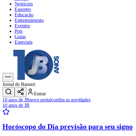
Negócios
Esportes
Educação
Entretenimento
Eventos
Pets
Guias
Especiais
Explore Tudo
Últimas Notícias
Previsão do Tempo
Trânsito e Rotas
Dia a Dia & Lazer
Jornal de Barueri
Transportes
Entrar
Gastronomia
10 anos de JB
novo portal
confira as novidades
Cinema & Shows
10 anos de JB
Jogos
Novo
Para Sua Empresa
Horóscopo do Dia
previsão para seu signo
Anuncie no Portal
Cadastrar Empresa