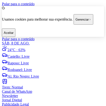
Pular para o conteúdo
Usamos cookies para melhorar sua experiência.
Gerenciar
Aceitar
Pular para o conteúdo
SÁB, 8 DE AGO.
24°C
· 63%
Castello
:
Livre
Raposo
:
Livre
Rodoanel
:
Livre
Al. Rio Negro
:
Livre
Trem:
Normal
Canal de WhatsApp
Newsletter
Jornal Digital
Publicidade Legal