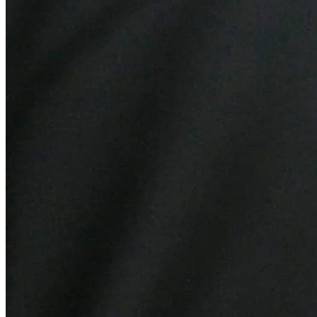
Atlético-MG