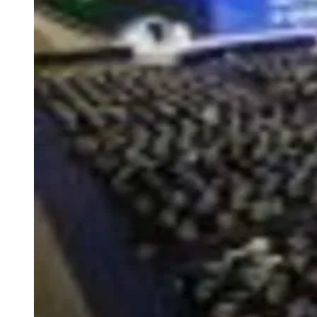
Julio
Jardim Líbano
Jardim Maria Cristina
Jardim Maria Helena
Jardim
Mutinga
Jardim Paraíso
Jardim Paulista
Jardim Reginalice
Jardim São
Luís
Jardim São Pedro
Jardim São Silvestre
Jardim Silveira
Jardim
Tupã
Jardim Tupanci
Mutinga
Nova Aldeinha
Osasco
Parque dos
Camargos
Parque Imperial
Parque Santa Luzia
Parque Viana
Pirapora
do Bom Jesus
Recanto Phrynéa
Santana de
Parnaíba
Silveira
Tamboré
Vale do Sol
Vila Barros
Vila Boa Vista
Vila
do Conde
Vila Engenho Novo
Vila Márcia
Vila Nossa Sra. da
Escada
Vila Porto
Votupoca
Para Sua Empresa
Anuncie no Portal
Guia de Empresas
Divulgar Vagas
Novo
Publicidade Legal
Negócios Regionais
Turismo
Segurança Regional
Hospitais Estaduais
Parques & Represas
Cidades da Região
Santana de Parnaíba
Osasco
Carapicuíba
Jandira
Itapevi
Cotia
Pirapora
do Bom Jesus
Araçariguama
Cajamar
Caieiras
Franco da