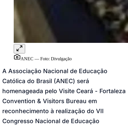
Rocha
Francisco Morato
Taboão da Serra
Embu das Artes
São Roque
Para Sua Empresa
Anuncie Regional
Guia de Empresas
Vagas na Região
Novo
Hub de Negócios
Guia Comercial
Selo Verificado
Portal Educacional
Agenda de Vestibulares
ANEC
—
Foto:
Divulgação
Vagas de Emprego
Concursos
A Associação Nacional de Educação
Panorama Econômico
Católica do Brasil (ANEC) será
Panorama Econômico
homenageada pelo Visite Ceará - Fortaleza
Para Sua Empresa
Convention & Visitors Bureau em
Anuncie no Portal
reconhecimento à realização do VII
Verificar Empresa
Novo
Anunciar Vagas
Novo
Congresso Nacional de Educação
Publicidade Legal