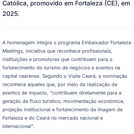
Católica, promovido em Fortaleza (CE), em
NBA
NFL
2025.
Fórmula 1
UFC
Tênis (ATP)
MLB
NHL
Atletismo
A homenagem integra o programa Embaixador Fortaleza
Vôlei
Meetings, iniciativa que reconhece profissionais,
NBB
instituições e promotores que contribuem para o
Competições de Futebol
fortalecimento do turismo de negócios e eventos na
Brasileirão Série A
capital cearense. Segundo o Visite Ceará, a nominação
Brasileirão Série B
Paulistão
reconhece aqueles que, por meio da realização de
Copa do Brasil
eventos de impacto, "contribuem diretamente para a
Libertadores
Sul-Americana
geração de fluxo turístico, movimentação econômica,
Copa América
Champions League
projeção institucional e fortalecimento da imagem de
Premier League
Fortaleza e do Ceará no mercado nacional e
La Liga
Bundesliga
internacional".
Mundial 2026