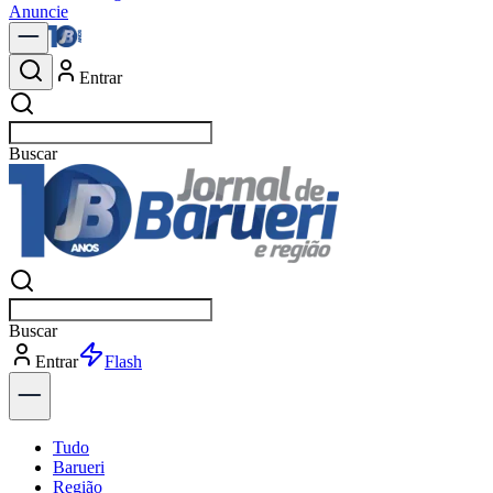
Anuncie
Entrar
Buscar
n
Buscar
n
Entrar
Explorar
Tudo
Barueri
Região