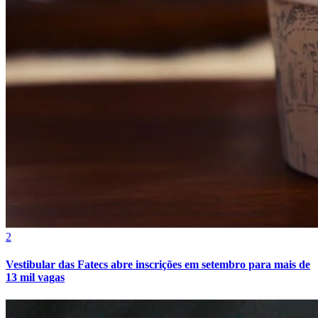
Internacional
2
Vestibular das Fatecs abre inscrições em setembro para mais de
13 mil vagas