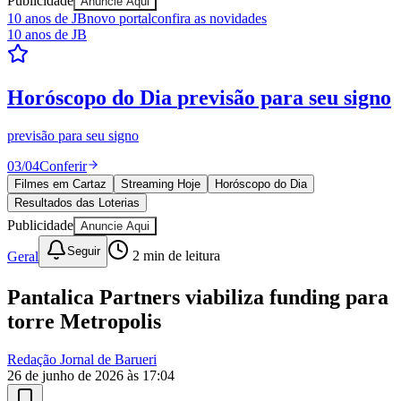
Publicidade
Anuncie Aqui
10 anos de JB
novo portal
confira as novidades
10 anos de JB
Resultados das Loterias
confira se ganhou
Mega-Sena, Quina, Lotofácil e todos os jogos. Resultado
instantâneo.
04
/
04
Ver resultados
Filmes em Cartaz
Streaming Hoje
Horóscopo do Dia
Goiás
Resultados das Loterias
Publicidade
Anuncie Aqui
Seguir
Geral
2
min de leitura
Pantalica Partners viabiliza funding para
torre Metropolis
Redação Jornal de Barueri
26 de junho de 2026 às 17:04