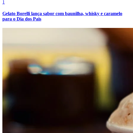
1
Gelato Borelli lança sabor com baunilha, whisky e caramelo
para o Dia dos Pais
Grêmio