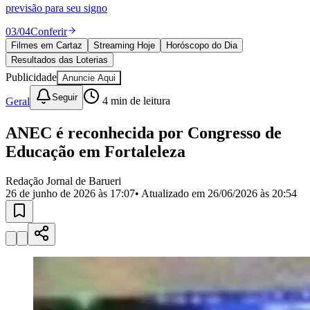
Divulgar Vagas
Novo
previsão para seu signo
Publicidade Legal
03
/
04
Conferir
Política
Filmes em Cartaz
Streaming Hoje
Horóscopo do Dia
Eleições
Resultados das Loterias
Esportes
Saúde
Publicidade
Anuncie Aqui
Segurança
Seguir
Geral
4
min de leitura
Cultura
Meio Ambiente
Obras
ANEC é reconhecida por Congresso de
Educação
Educação em Fortaleleza
Bairros de Barueri
Redação Jornal de Barueri
26 de junho de 2026 às 17:07
• Atualizado em
26/06/2026 às 20:54
Selecione sua região
Para notícias da sua região
Aldeia
Aldeia da Serra
Aldeia de Barueri
Alphaville
Bairro
Jubran
Belval
Bethaville
Boa
Vista
Califórnia
Carapicuíba
Centro
Chácaras Marco
Cidades da
Região
Cotia
Cruz Preta
Engenho Novo
Fazenda
Militar
Itapevi
Jandira
Jardim Audir
Jardim Belval
Jardim
Califórnia
Jardim dos Altos
Jardim dos Camargos
Jardim
Esperança
Jardim Graziela
Jardim Iracema
Jardim Itaquiti
Jardim