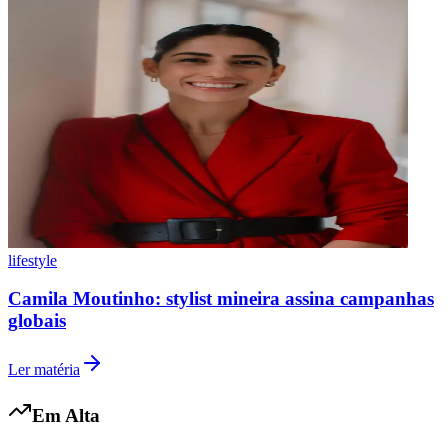
Botafogo
lifestyle
Camila Moutinho: stylist mineira assina campanhas
globais
Ler matéria
Em Alta