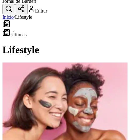
Jornal de Barueri
Entrar
Início
/
Lifestyle
Últimas
Lifestyle