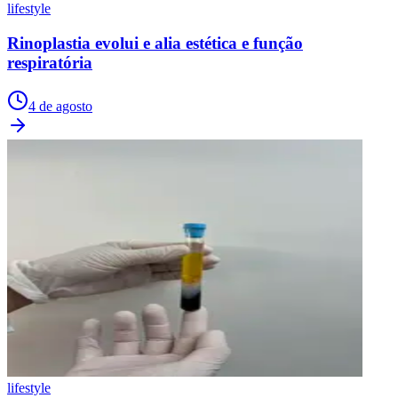
lifestyle
Rinoplastia evolui e alia estética e função
respiratória
4 de agosto
lifestyle