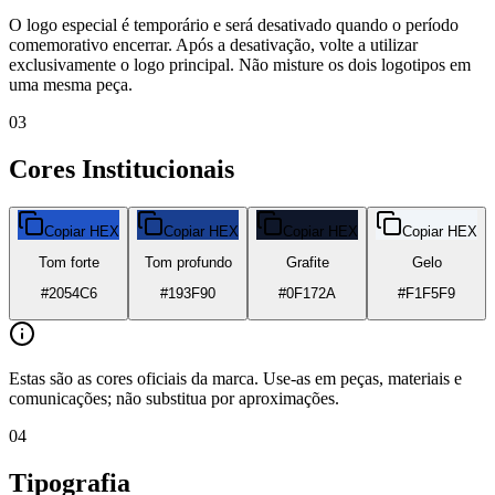
O logo especial é temporário e será desativado quando o período
comemorativo encerrar. Após a desativação, volte a utilizar
exclusivamente o logo principal. Não misture os dois logotipos em
uma mesma peça.
03
Cores Institucionais
Botafogo
Copiar HEX
Copiar HEX
Copiar HEX
Copiar HEX
Tom forte
Tom profundo
Grafite
Gelo
#2054C6
#193F90
#0F172A
#F1F5F9
Estas são as cores oficiais da marca. Use-as em peças, materiais e
comunicações; não substitua por aproximações.
04
Tipografia