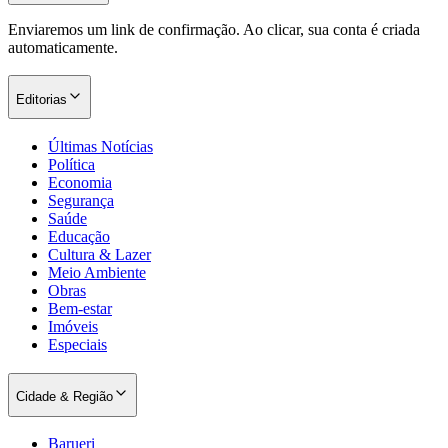
Enviaremos um link de confirmação. Ao clicar, sua conta é criada
automaticamente.
Editorias
Últimas Notícias
Política
Economia
Segurança
Saúde
Goiás
Educação
Cultura & Lazer
Meio Ambiente
Obras
Bem-estar
Imóveis
Especiais
Cidade & Região
Barueri