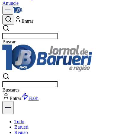
Anuncie
Entrar
Buscar
política
Buscar
política
Entrar
Flash
Tudo
Barueri
Região