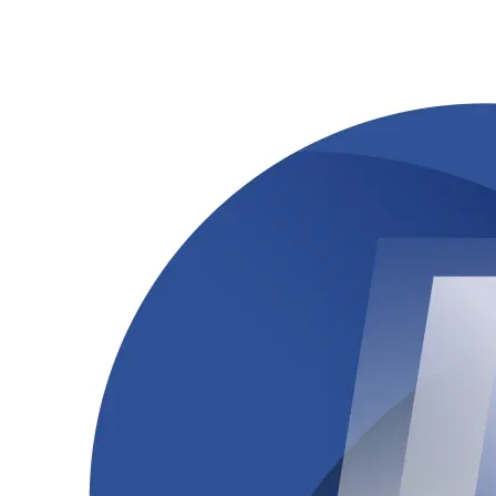
Rocha
Francisco Morato
Taboão da Serra
Embu das Artes
São Roque
Para Sua Empresa
Anuncie Regional
Guia de Empresas
Vagas na Região
Novo
Hub de Negócios
Guia Comercial
Selo Verificado
Portal Educacional
Agenda de Vestibulares
Vagas de Emprego
Concursos
Panorama Econômico
Panorama Econômico
Para Sua Empresa
Anuncie no Portal
Verificar Empresa
Novo
Anunciar Vagas
Novo
Publicidade Legal