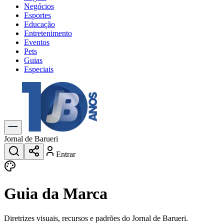
Negócios
Esportes
Educação
Entretenimento
Eventos
Pets
Guias
Especiais
Explore Tudo
Últimas Notícias
Previsão do Tempo
Trânsito e Rotas
Dia a Dia & Lazer
Jornal de Barueri
Transportes
Entrar
Gastronomia
Cinema & Shows
Jogos
Novo
Guia da Marca
Para Sua Empresa
Anuncie no Portal
Cadastrar Empresa
Diretrizes visuais, recursos e padrões do Jornal de Barueri.