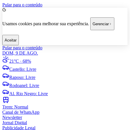
Pular para o conteúdo
Usamos cookies para melhorar sua experiência.
Gerenciar
Aceitar
Pular para o conteúdo
DOM, 9 DE AGO.
21°C
· 68%
Castello
:
Livre
Raposo
:
Livre
Rodoanel
:
Livre
Al. Rio Negro
:
Livre
Trem:
Normal
Canal de WhatsApp
Newsletter
Jornal Digital
Publicidade Legal