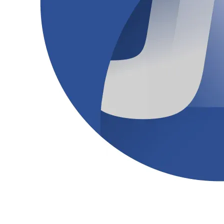
NBA
NFL
Fórmula 1
UFC
Tênis (ATP)
MLB
NHL
Atletismo
Vôlei
NBB
Competições de Futebol
Brasileirão Série A
Brasileirão Série B
Paulistão
Copa do Brasil
Libertadores
Sul-Americana
Copa América
Champions League
Premier League
La Liga
Bundesliga
Mundial 2026