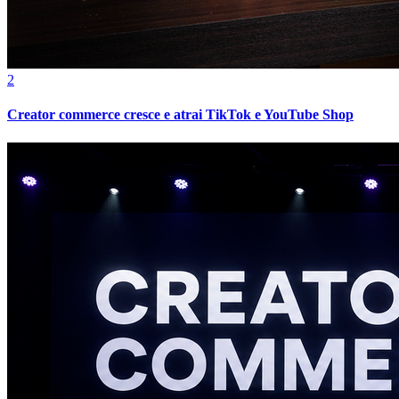
2
Vasco
Creator commerce cresce e atrai TikTok e YouTube Shop