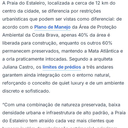
com o
metro quadrado mais caro do Brasil
,
alcançando R$ 14.839 em setembro de
2025, uma valorização de 9,98% nos
últimos 12 meses segundo o índice
Ceará
FipeZAP. Mas enquanto o centro da cidade
e a Praia Brava costumam atrair o público
em busca de agito e de um lifestyle
high
profile
, uma localização exclusiva tem
chamado a atenção como um santuário do
“luxo silencioso”.
A Praia do Estaleiro, localizada a cerca de 12 km do