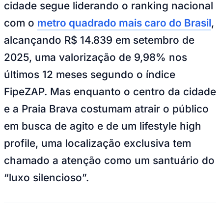
Juventude
Estaleiro: o refúgio que redefine o perfil do cliente
em SC
—
Foto:
Divulgação
A força do mercado imobiliário de alto
padrão em Balneário Camboriú (SC) já não
é mais uma crescente: virou realidade. A
cidade segue liderando o ranking nacional