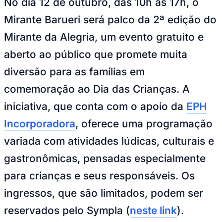
No dia 12 de outubro, das 10h às 17h, o
NBA
NFL
Mirante Barueri será palco da 2ª edição do
Fórmula 1
UFC
Mirante da Alegria, um evento gratuito e
Tênis (ATP)
MLB
aberto ao público que promete muita
NHL
Atletismo
diversão para as famílias em
Vôlei
NBB
comemoração ao Dia das Crianças. A
Competições de Futebol
iniciativa, que conta com o apoio da
EPH
Brasileirão Série A
Incorporadora
, oferece uma programação
Brasileirão Série B
Paulistão
variada com atividades lúdicas, culturais e
Copa do Brasil
Libertadores
gastronômicas, pensadas especialmente
Sul-Americana
Copa América
para crianças e seus responsáveis. Os
Champions League
Premier League
ingressos, que são limitados, podem ser
La Liga
Bundesliga
reservados pelo Sympla (
neste link
).
Mundial 2026