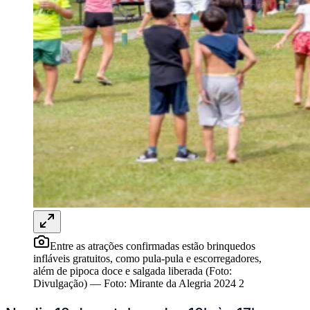
Rocha
Francisco Morato
Taboão da Serra
Embu das Artes
São Roque
Para Sua Empresa
Anuncie Regional
Guia de Empresas
Vagas na Região
Novo
Hub de Negócios
Guia Comercial
Selo Verificado
Portal Educacional
Agenda de Vestibulares
Vagas de Emprego
Concursos
Panorama Econômico
Panorama Econômico
Para Sua Empresa
Entre as atrações confirmadas estão brinquedos
Anuncie no Portal
infláveis gratuitos, como pula-pula e escorregadores,
Verificar Empresa
Novo
além de pipoca doce e salgada liberada (Foto:
Anunciar Vagas
Novo
Divulgação)
—
Foto:
Mirante da Alegria 2024 2
Publicidade Legal