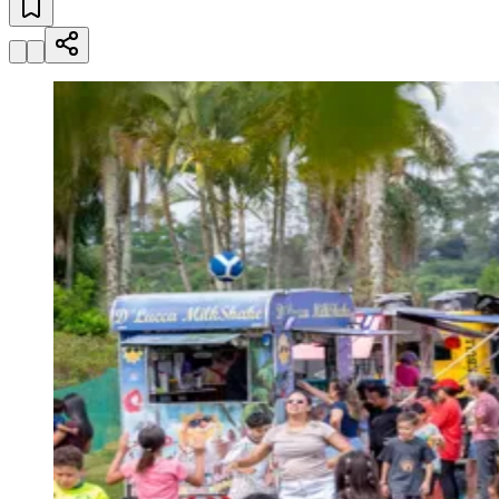
Julio
Jardim Líbano
Jardim Maria Cristina
Jardim Maria Helena
Jardim
Mutinga
Jardim Paraíso
Jardim Paulista
Jardim Reginalice
Jardim São
Luís
Jardim São Pedro
Jardim São Silvestre
Jardim Silveira
Jardim
Tupã
Jardim Tupanci
Mutinga
Nova Aldeinha
Osasco
Parque dos
Camargos
Parque Imperial
Parque Santa Luzia
Parque Viana
Pirapora
do Bom Jesus
Recanto Phrynéa
Santana de
Parnaíba
Silveira
Tamboré
Vale do Sol
Vila Barros
Vila Boa Vista
Vila
do Conde
Vila Engenho Novo
Vila Márcia
Vila Nossa Sra. da
Escada
Vila Porto
Votupoca
Para Sua Empresa
Anuncie no Portal
Guia de Empresas
Divulgar Vagas
Novo
Publicidade Legal
Negócios Regionais
Turismo
Segurança Regional
Hospitais Estaduais
Parques & Represas
Cidades da Região
Santana de Parnaíba
Osasco
Carapicuíba
Jandira
Itapevi
Cotia
Pirapora
do Bom Jesus
Araçariguama
Cajamar
Caieiras
Franco da