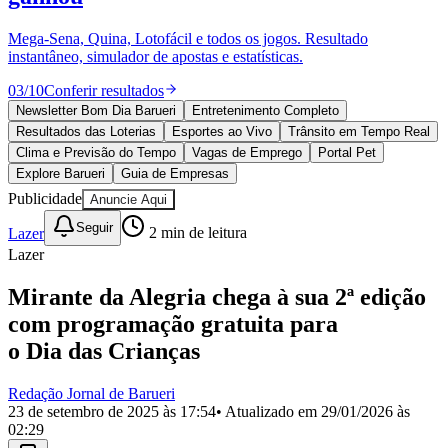
Divulgar Vagas
Novo
Publicidade Legal
Mega-Sena, Quina, Lotofácil e todos os jogos. Resultado
instantâneo, simulador de apostas e estatísticas.
Política
Eleições
03
/
10
Conferir resultados
Esportes
Saúde
Newsletter Bom Dia Barueri
Entretenimento Completo
Segurança
Resultados das Loterias
Esportes ao Vivo
Trânsito em Tempo Real
Cultura
Clima e Previsão do Tempo
Vagas de Emprego
Portal Pet
Meio Ambiente
Explore Barueri
Guia de Empresas
Obras
Publicidade
Anuncie Aqui
Educação
Seguir
Lazer
2
min de leitura
Bairros de Barueri
Lazer
Selecione sua região
Para notícias da sua região
Mirante da Alegria chega à sua 2ª edição
com programação gratuita para
Aldeia
Aldeia da Serra
Aldeia de Barueri
Alphaville
Bairro
Jubran
Belval
Bethaville
Boa
o Dia das Crianças
Vista
Califórnia
Carapicuíba
Centro
Chácaras Marco
Cidades da
Região
Cotia
Cruz Preta
Engenho Novo
Fazenda
Redação Jornal de Barueri
Militar
Itapevi
Jandira
Jardim Audir
Jardim Belval
Jardim
23 de setembro de 2025 às 17:54
• Atualizado em
29/01/2026 às
Califórnia
Jardim dos Altos
Jardim dos Camargos
Jardim
02:29
Esperança
Jardim Graziela
Jardim Iracema
Jardim Itaquiti
Jardim