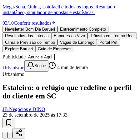
10 anos de JB
novo portal
confira as novidades
10 anos de JB
Esportes ao Vivo
placares e tabelas
Vitória
atualizadas