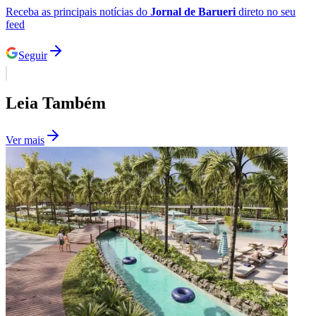
Receba as principais notícias do
Jornal de Barueri
direto no seu
feed
Seguir
Leia Também
Palmeiras
Ver mais