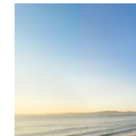
Paulistão, Brasileirão, Champions League e mais. Placar em tempo
real, classificação e notícias esportivas.
04
/
10
Acompanhar jogos
Newsletter Bom Dia Barueri
Entretenimento Completo
Resultados das Loterias
Esportes ao Vivo
Trânsito em Tempo Real
Clima e Previsão do Tempo
Vagas de Emprego
Portal Pet
Explore Barueri
Guia de Empresas
Publicidade
Anuncie Aqui
Seguir
Urbanismo
4
min de leitura
Urbanismo
Estaleiro: o refúgio que redefine o perfil
do cliente em SC
JB Negócios e DINO
23 de setembro de 2025 às 17:33