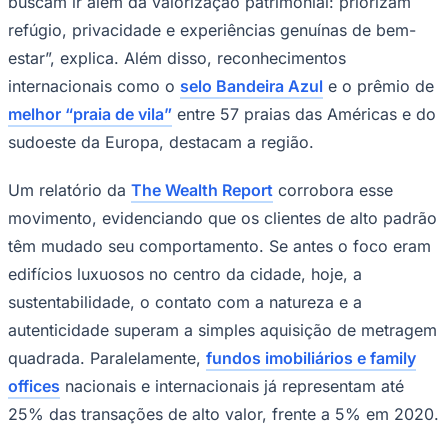
centro da cidade, se diferencia por restrições
urbanísticas que podem ser vistas como diferencial: de
acordo com o
Plano de Manejo
da Área de Proteção
Ambiental da Costa Brava, apenas 40% da área é
liberada para construção, enquanto os outros 60%
permanecem preservados, mantendo a Mata Atlântica e
a orla praticamente intocadas. Segundo a arquiteta
Juliana Castro, os
limites de prédios
a três andares
Goiás
garantem ainda integração com o entorno natural,
reforçando o conceito de quiet luxury e de um ambiente
discreto e sofisticado.
“Com uma combinação de natureza preservada, baixa
densidade urbana e infraestrutura de alto padrão, a Praia
do Estaleiro tem atraído cada vez mais clientes que
buscam ir além da valorização patrimonial: priorizam