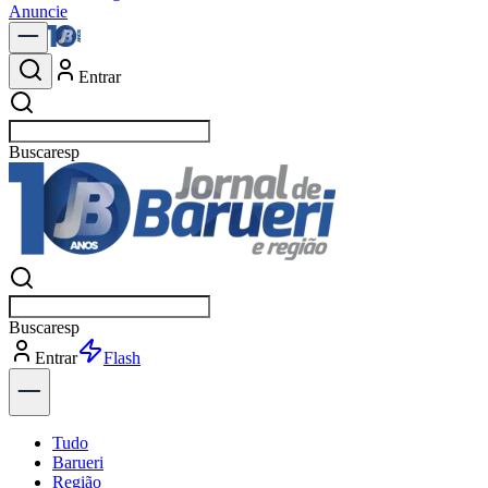
Anuncie
Entrar
Buscar
notí
Buscar
notí
Entrar
Explorar
Tudo
Barueri
Região