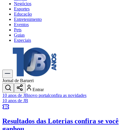
Negócios
Esportes
Educação
Entretenimento
Eventos
Pets
Guias
Especiais
Explore Tudo
Últimas Notícias
Previsão do Tempo
Trânsito e Rotas
Dia a Dia & Lazer
Jornal de Barueri
Transportes
Entrar
Gastronomia
10 anos de JB
novo portal
confira as novidades
Cinema & Shows
10 anos de JB
Jogos
Novo
Para Sua Empresa
Resultados das Loterias
confira se você
Anuncie no Portal
Cadastrar Empresa
ganhou