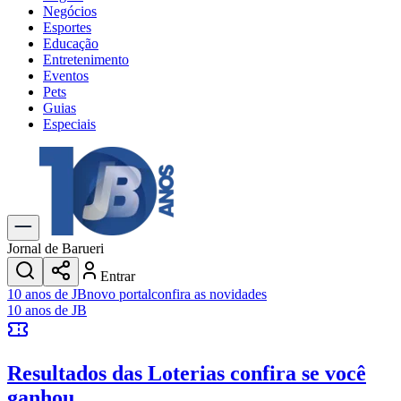
Negócios
Esportes
Educação
Entretenimento
Eventos
Pets
Guias
Especiais
Explore Tudo
Últimas Notícias
Previsão do Tempo
Trânsito e Rotas
Dia a Dia & Lazer
Jornal de Barueri
Transportes
Entrar
Gastronomia
10 anos de JB
novo portal
confira as novidades
Cinema & Shows
10 anos de JB
Jogos
Novo
Para Sua Empresa
Resultados das Loterias
confira se você
Anuncie no Portal
Cadastrar Empresa
ganhou