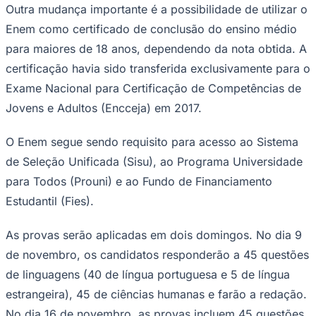
também devem se inscrever para realizar a prova.
As provas ocorrerão nos dias 9 e 16 de novembro em
Juventude
quase todo o país, com exceção dos municípios de
Belém, Ananindeua e Marituba, no Pará, onde serão
aplicadas em 30 de novembro e 7 de dezembro.
Entre as novidades desta edição, estudantes
regularmente matriculados no 3º ano do ensino médio
estarão automaticamente pré-inscritos, sendo necessário
apenas acessar a Página do Participante para confirmar
as informações e escolher a língua estrangeira para a
prova. Candidatos do 1º e 2º anos, assim como os que
já concluíram o ensino médio, devem realizar a inscrição
normalmente.