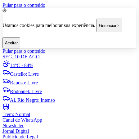
Pular para o conteúdo
Usamos cookies para melhorar sua experiência.
Gerenciar
Aceitar
Pular para o conteúdo
SEG, 10 DE AGO.
14°C
· 84%
Castello
:
Livre
Raposo
:
Livre
Rodoanel
:
Livre
Al. Rio Negro
:
Intenso
Trem:
Normal
Canal de WhatsApp
Newsletter
Jornal Digital
Publicidade Legal