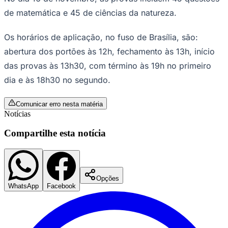
Outra mudança importante é a possibilidade de utilizar o
Enem como certificado de conclusão do ensino médio
para maiores de 18 anos, dependendo da nota obtida. A
certificação havia sido transferida exclusivamente para o
Exame Nacional para Certificação de Competências de
Jovens e Adultos (Encceja) em 2017.
Ceará
O Enem segue sendo requisito para acesso ao Sistema
de Seleção Unificada (Sisu), ao Programa Universidade
para Todos (Prouni) e ao Fundo de Financiamento
Estudantil (Fies).
As provas serão aplicadas em dois domingos. No dia 9
de novembro, os candidatos responderão a 45 questões
de linguagens (40 de língua portuguesa e 5 de língua
estrangeira), 45 de ciências humanas e farão a redação.
No dia 16 de novembro, as provas incluem 45 questões