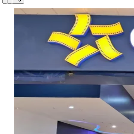
Julio
Jardim Líbano
Jardim Maria Cristina
Jardim Maria Helena
Jardim
Mutinga
Jardim Paraíso
Jardim Paulista
Jardim Reginalice
Jardim São
Luís
Jardim São Pedro
Jardim São Silvestre
Jardim Silveira
Jardim
Tupã
Jardim Tupanci
Mutinga
Nova Aldeinha
Osasco
Parque dos
Camargos
Parque Imperial
Parque Santa Luzia
Parque Viana
Pirapora
do Bom Jesus
Recanto Phrynéa
Santana de
Parnaíba
Silveira
Tamboré
Vale do Sol
Vila Barros
Vila Boa Vista
Vila
do Conde
Vila Engenho Novo
Vila Márcia
Vila Nossa Sra. da
Escada
Vila Porto
Votupoca
Para Sua Empresa
Anuncie no Portal
Guia de Empresas
Divulgar Vagas
Novo
Publicidade Legal
Negócios Regionais
Turismo
Segurança Regional
Hospitais Estaduais
Parques & Represas
Cidades da Região
Santana de Parnaíba
Osasco
Carapicuíba
Jandira
Itapevi
Cotia
Pirapora
do Bom Jesus
Araçariguama
Cajamar
Caieiras
Franco da