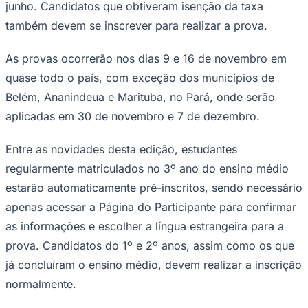
Sport
As inscrições para o Exame Nacional do
Ensino Médio (Enem) 2025 começam
nesta segunda-feira (26) e seguem até 6
de junho. O processo deve ser realizado
exclusivamente pela Página do
Participante, no endereço
enem.inep.gov.br/participante
.
A taxa de inscrição é de R$ 85, com pagamento aceito
via boleto, PIX ou cartão de crédito, até o dia 11 de
junho. Candidatos que obtiveram isenção da taxa