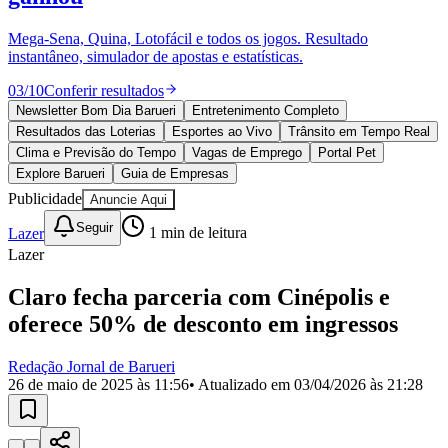
Divulgar Vagas
Novo
Publicidade Legal
Mega-Sena, Quina, Lotofácil e todos os jogos. Resultado
instantâneo, simulador de apostas e estatísticas.
Política
Eleições
03
/
10
Conferir resultados
Esportes
Saúde
Newsletter Bom Dia Barueri
Entretenimento Completo
Segurança
Resultados das Loterias
Esportes ao Vivo
Trânsito em Tempo Real
Cultura
Clima e Previsão do Tempo
Vagas de Emprego
Portal Pet
Meio Ambiente
Explore Barueri
Guia de Empresas
Obras
Publicidade
Anuncie Aqui
Educação
Seguir
Lazer
1
min de leitura
Bairros de Barueri
Lazer
Selecione sua região
Para notícias da sua região
Claro fecha parceria com Cinépolis e
oferece 50% de desconto em ingressos
Aldeia
Aldeia da Serra
Aldeia de Barueri
Alphaville
Bairro
Jubran
Belval
Bethaville
Boa
Vista
Califórnia
Carapicuíba
Centro
Chácaras Marco
Cidades da
Redação Jornal de Barueri
Região
Cotia
Cruz Preta
Engenho Novo
Fazenda
26 de maio de 2025 às 11:56
• Atualizado em
03/04/2026 às 21:28
Militar
Itapevi
Jandira
Jardim Audir
Jardim Belval
Jardim
Califórnia
Jardim dos Altos
Jardim dos Camargos
Jardim
Esperança
Jardim Graziela
Jardim Iracema
Jardim Itaquiti
Jardim