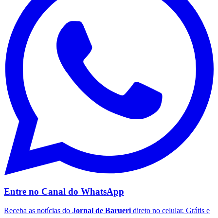
de matemática e 45 de ciências da natureza.
Os horários de aplicação, no fuso de Brasília, são:
abertura dos portões às 12h, fechamento às 13h, início
das provas às 13h30, com término às 19h no primeiro
dia e às 18h30 no segundo.
Comunicar erro nesta matéria
Notícias
Goiás
Compartilhe esta notícia
Opções
WhatsApp
Facebook