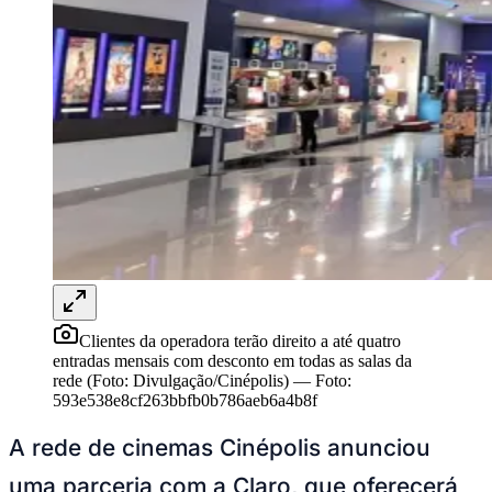
Rocha
Francisco Morato
Taboão da Serra
Embu das Artes
São Roque
Para Sua Empresa
Anuncie Regional
Guia de Empresas
Vagas na Região
Novo
Hub de Negócios
Guia Comercial
Selo Verificado
Portal Educacional
Agenda de Vestibulares
Vagas de Emprego
Concursos
Panorama Econômico
Panorama Econômico
Clientes da operadora terão direito a até quatro
entradas mensais com desconto em todas as salas da
Para Sua Empresa
rede (Foto: Divulgação/Cinépolis)
—
Foto:
593e538e8cf263bbfb0b786aeb6a4b8f
Anuncie no Portal
Verificar Empresa
Novo
A rede de cinemas Cinépolis anunciou
Anunciar Vagas
Novo
Publicidade Legal
uma parceria com a Claro, que oferecerá