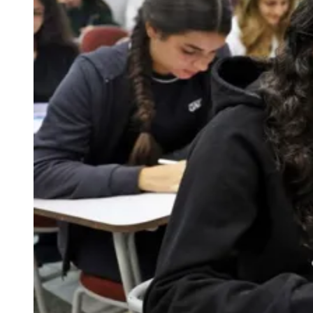
Seguir
Geral
2
min de leitura
Inscrições para o Enem 2025 abrem nesta
segunda-feira (26)
Redação
26 de maio de 2025 às 11:50
Vitória