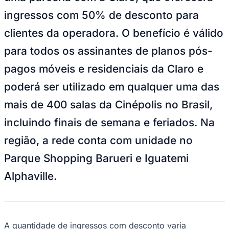
NBA
ingressos com 50% de desconto para
NFL
Fórmula 1
clientes da operadora. O benefício é válido
UFC
Tênis (ATP)
para todos os assinantes de planos pós-
MLB
NHL
pagos móveis e residenciais da Claro e
Atletismo
Vôlei
poderá ser utilizado em qualquer uma das
NBB
mais de 400 salas da Cinépolis no Brasil,
Competições de Futebol
incluindo finais de semana e feriados. Na
Brasileirão Série A
Brasileirão Série B
região, a rede conta com unidade no
Paulistão
Copa do Brasil
Parque Shopping Barueri e Iguatemi
Libertadores
Sul-Americana
Alphaville.
Copa América
Champions League
Premier League
La Liga
Bundesliga
Mundial 2026
A quantidade de ingressos com desconto varia