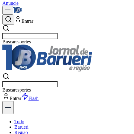
Anuncie
Entrar
Buscar
n
Buscar
n
Entrar
Explorar
Tudo
Barueri
Região