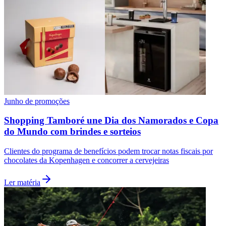
Junho de promoções
Shopping Tamboré une Dia dos Namorados e Copa
São Paulo
do Mundo com brindes e sorteios
Clientes do programa de benefícios podem trocar notas fiscais por
chocolates da Kopenhagen e concorrer a cervejeiras
Ler matéria