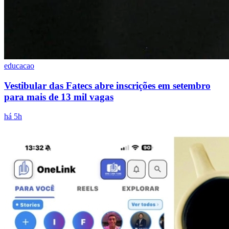
educacao
Vestibular das Fatecs abre inscrições em setembro
para mais de 13 mil vagas
há 5h
Santos