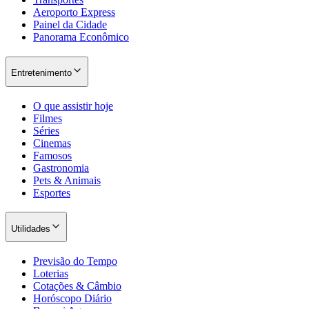
Aeroporto Express
Painel da Cidade
Panorama Econômico
Entretenimento
O que assistir hoje
Filmes
Séries
Cinemas
Famosos
Gastronomia
Pets & Animais
Esportes
Utilidades
Previsão do Tempo
Atlético-MG
Loterias
Cotações & Câmbio
Horóscopo Diário