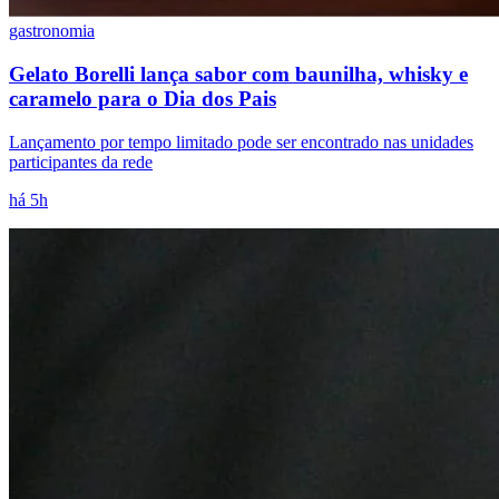
Times - Ir direto
gastronomia
Gelato Borelli lança sabor com baunilha, whisky e
caramelo para o Dia dos Pais
Lançamento por tempo limitado pode ser encontrado nas unidades
participantes da rede
há 5h