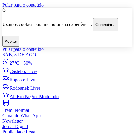
Pular para o conteúdo
Usamos cookies para melhorar sua experiência.
Gerenciar
Aceitar
Pular para o conteúdo
SÁB, 8 DE AGO.
27°C
· 50%
Castello
:
Livre
Raposo
:
Livre
Rodoanel
:
Livre
Al. Rio Negro
:
Moderado
Trem:
Normal
Canal de WhatsApp
Newsletter
Jornal Digital
Publicidade Legal