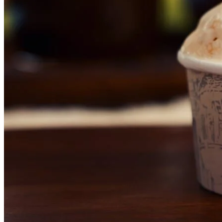
NBA
NFL
Fórmula 1
UFC
Tênis (ATP)
MLB
NHL
Atletismo
Vôlei
NBB
Competições de Futebol
Brasileirão Série A
Brasileirão Série B
Paulistão
Copa do Brasil
Libertadores
Sul-Americana
Copa América
Champions League
Premier League
La Liga
Bundesliga
Mundial 2026