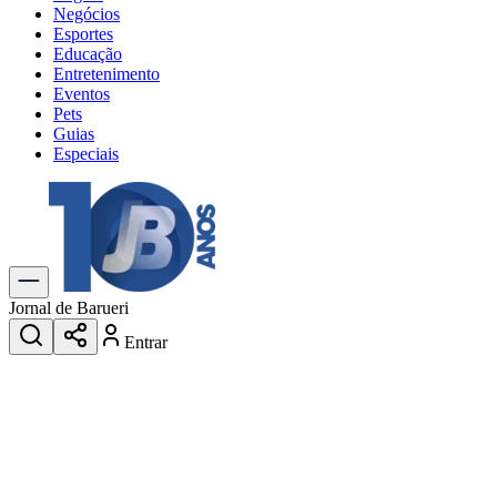
Negócios
Esportes
Educação
Entretenimento
Eventos
Pets
Guias
Especiais
Explore Tudo
Últimas Notícias
Previsão do Tempo
Trânsito e Rotas
Dia a Dia & Lazer
Jornal de Barueri
Transportes
Entrar
Gastronomia
Cinema & Shows
Jogos
Novo
Para Sua Empresa
Anuncie no Portal
Cadastrar Empresa