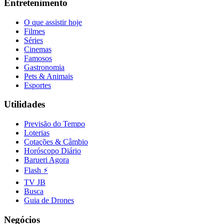
Entretenimento
O que assistir hoje
Filmes
Séries
Cinemas
Famosos
Gastronomia
Pets & Animais
Fortaleza
Esportes
Utilidades
Previsão do Tempo
Loterias
Cotações & Câmbio
Horóscopo Diário
Barueri Agora
Flash ⚡
TV JB
Busca
Guia de Drones
Negócios