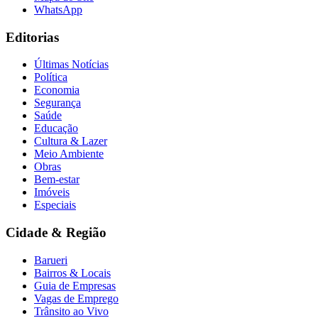
WhatsApp
Editorias
Últimas Notícias
Política
Economia
Segurança
Saúde
Educação
Cultura & Lazer
Meio Ambiente
Obras
Bem-estar
Imóveis
Especiais
Cidade & Região
Barueri
Bairros & Locais
Guia de Empresas
Vagas de Emprego
Trânsito ao Vivo