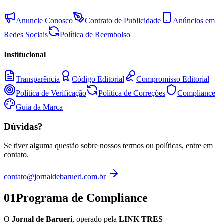
Anuncie Conosco
Contrato de Publicidade
Anúncios em
Redes Sociais
Política de Reembolso
Institucional
Transparência
Código Editorial
Compromisso Editorial
Política de Verificação
Política de Correções
Compliance
Guia da Marca
Dúvidas?
Se tiver alguma questão sobre nossos termos ou políticas, entre em
contato.
contato@jornaldebarueri.com.br
01
Programa de Compliance
O
Jornal de Barueri
, operado pela
LINK TRES