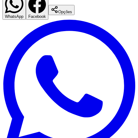
comemoração", afirma Fabiola Menezes, CMO de Yoki.
Os sabores oficiais do arraiá já podem ser encontrados
nos principais supermercados do Brasil.
Nota da Redação
Este material tem caráter informativo e foi produzido a partir de
conteúdos de fontes externas e assessorias de imprensa. As
informações e opiniões são de responsabilidade de suas respectivas
fontes.
Santos
Comunicar erro nesta matéria
COMUNICAÇÃO
MARKETING
GASTRONOMIA
Compartilhe esta notícia