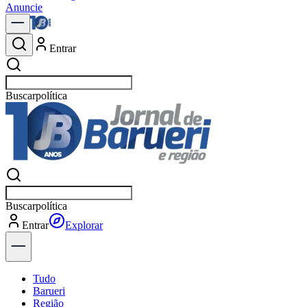
Anuncie
Entrar
Buscar
notícias em Barue
Buscar
notícias em Barue
Entrar
Explorar
Tudo
Barueri
Região