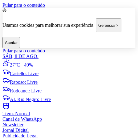
Pular para o conteúdo
Usamos cookies para melhorar sua experiência.
Gerenciar
Aceitar
Pular para o conteúdo
SÁB, 8 DE AGO.
27°C
· 49%
Castello
:
Livre
Raposo
:
Livre
Rodoanel
:
Livre
Al. Rio Negro
:
Livre
Trem:
Normal
Canal de WhatsApp
Newsletter
Jornal Digital
Publicidade Legal