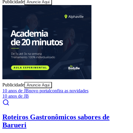
todo dia de manhã no seu e-mail.
Assinar grátis
Explore Barueri
Notícias
Esportes
Eventos
Empresas
Vagas
Cultura
Goiás