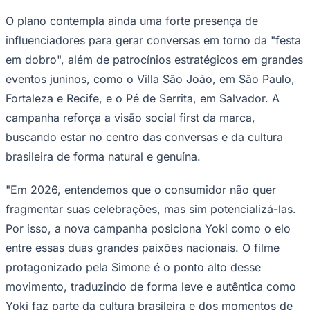
amendoim e o grito de gol, a gente quer tudo junto. É
uma festa em dobro, cheia de alegria, tradição e aquele
sabor que todo mundo conhece e ama", celebra Simone
Mendes.
A estratégia de comunicação para o lançamento é 360º;
Palmeiras
o filme será amplificado em canais digitais com
cobertura nacional, no YouTube e nas redes sociais
oficiais da marca. E, para maximizar alcance e
frequência, a campanha conta com um plano de mídia
em TV aberta focado na praça do Rio de Janeiro, além
de conteúdos animados e estáticos em OOH. No
Nordeste, praças estratégicas como Caruaru, Campina
Grande e Petrolina recebem um plano regionalizado com
inserções em rádios, ações promocionais e carros de
som.