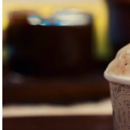
gastronomia
Bacio di Latte terá gelato em dobro nesta quinta-
feira (30); veja como participar
Ação vale para retirada nas lojas e pedidos por delivery; compras
também podem gerar números para sorteios de viagem e pontos
Ler matéria
Em Alta
1
Internacional
Gelato Borelli lança sabor com baunilha, whisky e caramelo
para o Dia dos Pais