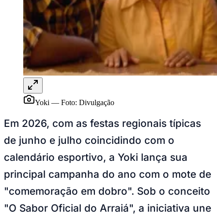
Rocha
Francisco Morato
Taboão da Serra
Embu das Artes
São Roque
Para Sua Empresa
Anuncie Regional
Guia de Empresas
Vagas na Região
Novo
Hub de Negócios
Guia Comercial
Selo Verificado
Portal Educacional
Agenda de Vestibulares
Vagas de Emprego
Concursos
Panorama Econômico
Panorama Econômico
Para Sua Empresa
Anuncie no Portal
Verificar Empresa
Novo
Anunciar Vagas
Novo
Publicidade Legal