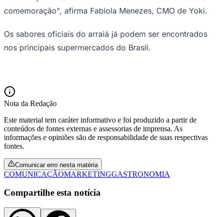
O plano contempla ainda uma forte presença de
influenciadores para gerar conversas em torno da "festa
em dobro", além de patrocínios estratégicos em grandes
eventos juninos, como o Villa São João, em São Paulo,
Fortaleza e Recife, e o Pé de Serrita, em Salvador. A
campanha reforça a visão social first da marca,
buscando estar no centro das conversas e da cultura
brasileira de forma natural e genuína.
São Paulo
"Em 2026, entendemos que o consumidor não quer
fragmentar suas celebrações, mas sim potencializá-las.
Por isso, a nova campanha posiciona Yoki como o elo
entre essas duas grandes paixões nacionais. O filme
protagonizado pela Simone é o ponto alto desse
movimento, traduzindo de forma leve e autêntica como
Yoki faz parte da cultura brasileira e dos momentos de