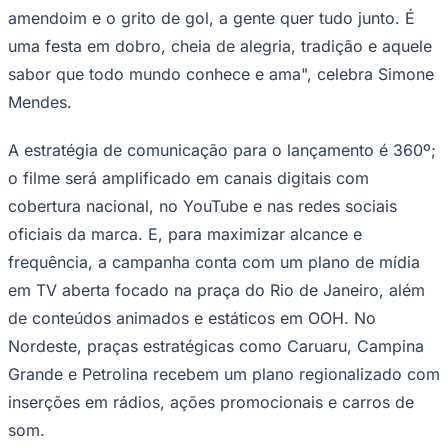
Corinthians
Assinado pela agência DAVID, o filme apresenta a
celebração em um cenário que mistura elementos típicos
do arraiá às cores nacionais. Simone interage com as
novidades da marca, como a pipoca de micro-ondas
sabor churrasco e os novos amendoins cebola & ervas e
costelinha com limão.
"Unir o nosso São João com a vibração desse momento
festivo é algo que só a Yoki poderia fazer com tanta
verdade. Eu me diverti demais gravando essa
campanha, porque ela mostra exatamente o que
acontece na minha casa: a gente não escolhe entre o