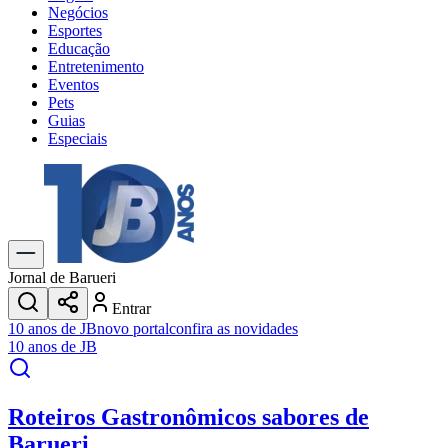
Negócios
Esportes
Educação
Entretenimento
Eventos
Pets
Guias
Especiais
Explore Tudo
Últimas Notícias
Previsão do Tempo
Trânsito e Rotas
Dia a Dia & Lazer
Jornal de Barueri
Transportes
Entrar
Gastronomia
Cinema & Shows
Jogos
Novo
Para Sua Empresa
Anuncie no Portal
Cadastrar Empresa