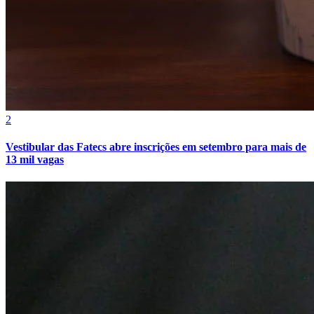
Atlético-MG