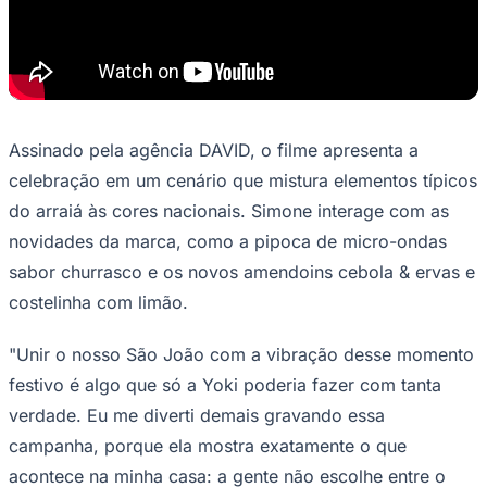
o território clássico de São João ao
Times - Ir direto
espírito do futebol.
Para embalar esse momento, o filme da campanha traz
como protagonista a cantora Simone Mendes,
embaixadora oficial da marca, conectando a música
sertaneja à tradição das festas populares. A produção
mostra como o portfólio da Yoki une os brasileiros em
torno de dois grandes momentos nacionais: a festa
junina e o futebol. Para assistir ao filme, basta clicar
aqui
.