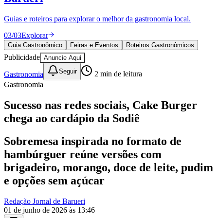
Divulgar Vagas
Novo
Publicidade Legal
Guias e roteiros para explorar o melhor da gastronomia local.
Política
03
/
03
Explorar
Eleições
Esportes
Guia Gastronômico
Feiras e Eventos
Roteiros Gastronômicos
Saúde
Publicidade
Anuncie Aqui
Segurança
Cultura
Seguir
Gastronomia
2
min de leitura
Meio Ambiente
Gastronomia
Obras
Educação
Sucesso nas redes sociais, Cake Burger
Bairros de Barueri
chega ao cardápio da Sodiê
Selecione sua região
Para notícias da sua região
Sobremesa inspirada no formato de
hambúrguer reúne versões com
Aldeia
Aldeia da Serra
Aldeia de Barueri
Alphaville
Bairro
brigadeiro, morango, doce de leite, pudim
Jubran
Belval
Bethaville
Boa
Vista
Califórnia
Carapicuíba
Centro
Chácaras Marco
Cidades da
e opções sem açúcar
Região
Cotia
Cruz Preta
Engenho Novo
Fazenda
Militar
Itapevi
Jandira
Jardim Audir
Jardim Belval
Jardim
Redação Jornal de Barueri
Califórnia
Jardim dos Altos
Jardim dos Camargos
Jardim
01 de junho de 2026 às 13:46
Esperança
Jardim Graziela
Jardim Iracema
Jardim Itaquiti
Jardim