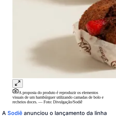
Rocha
Francisco Morato
Taboão da Serra
Embu das Artes
São Roque
Para Sua Empresa
Anuncie Regional
Guia de Empresas
Vagas na Região
Novo
Hub de Negócios
Guia Comercial
Selo Verificado
Portal Educacional
Agenda de Vestibulares
Vagas de Emprego
Concursos
Panorama Econômico
Panorama Econômico
Para Sua Empresa
A proposta do produto é reproduzir os elementos
Anuncie no Portal
visuais de um hambúrguer utilizando camadas de bolo e
Verificar Empresa
Novo
recheios doces.
—
Foto:
Divulgação/Sodiê
Anunciar Vagas
Novo
Publicidade Legal
A
Sodiê
anunciou o lançamento da linha