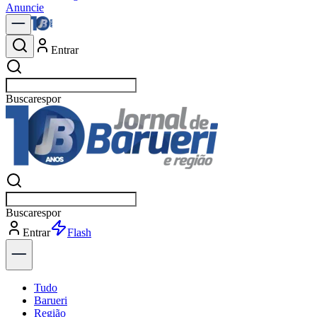
Anuncie
Entrar
Buscar
notí
Buscar
notí
Entrar
Explorar
Tudo
Barueri
Região