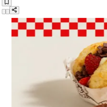
Julio
Jardim Líbano
Jardim Maria Cristina
Jardim Maria Helena
Jardim
Mutinga
Jardim Paraíso
Jardim Paulista
Jardim Reginalice
Jardim São
Luís
Jardim São Pedro
Jardim São Silvestre
Jardim Silveira
Jardim
Tupã
Jardim Tupanci
Mutinga
Nova Aldeinha
Osasco
Parque dos
Camargos
Parque Imperial
Parque Santa Luzia
Parque Viana
Pirapora
do Bom Jesus
Recanto Phrynéa
Santana de
Parnaíba
Silveira
Tamboré
Vale do Sol
Vila Barros
Vila Boa Vista
Vila
do Conde
Vila Engenho Novo
Vila Márcia
Vila Nossa Sra. da
Escada
Vila Porto
Votupoca
Para Sua Empresa
Anuncie no Portal
Guia de Empresas
Divulgar Vagas
Novo
Publicidade Legal
Negócios Regionais
Turismo
Segurança Regional
Hospitais Estaduais
Parques & Represas
Cidades da Região
Santana de Parnaíba
Osasco
Carapicuíba
Jandira
Itapevi
Cotia
Pirapora
do Bom Jesus
Araçariguama
Cajamar
Caieiras
Franco da