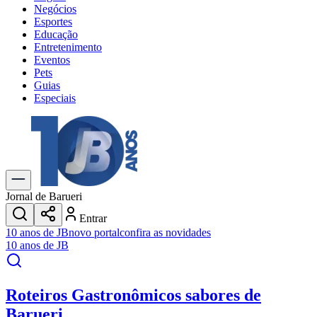
Negócios
Esportes
Educação
Entretenimento
Eventos
Pets
Guias
Especiais
Explore Tudo
Últimas Notícias
Previsão do Tempo
Trânsito e Rotas
Dia a Dia & Lazer
Jornal de Barueri
Transportes
Entrar
Gastronomia
10 anos de JB
novo portal
confira as novidades
Cinema & Shows
10 anos de JB
Jogos
Novo
Para Sua Empresa
Roteiros Gastronômicos
sabores de
Anuncie no Portal
Cadastrar Empresa
Barueri