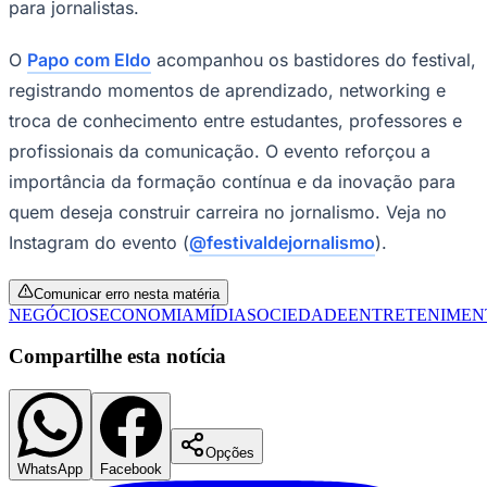
Realizado no auditorium da ANTT, em Brasília, o evento
reuniu alunos das faculdades Católica de Brasília, IESB,
UDF, UnB e Uniceub, promovendo a troca de
experiências entre estudantes e profissionais
reconhecidos nacionalmente. A iniciativa aproximou os
futuros jornalistas da realidade das redações e das
transformações do mercado.
Goiás
A programação contou com representantes de veículos
como Folha de S.Paulo, Metrópoles, Poder360, Correio
Braziliense, Band Brasília, SBT News, Record Brasília,
Jovem Pan, O Globo e Revista Piauí. Entre os temas
debatidos estiveram inteligência artificial, combate à
desinformação, programas de trainee,
empreendedorismo e novas oportunidades profissionais