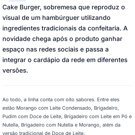
NBA
Cake Burger, sobremesa que reproduz o
NFL
Fórmula 1
visual de um hambúrguer utilizando
UFC
Tênis (ATP)
ingredientes tradicionais da confeitaria. A
MLB
NHL
novidade chega após o produto ganhar
Atletismo
Vôlei
espaço nas redes sociais e passa a
NBB
integrar o cardápio da rede em diferentes
Competições de Futebol
versões.
Brasileirão Série A
Brasileirão Série B
Paulistão
Copa do Brasil
Libertadores
Sul-Americana
Ao todo, a linha conta com oito sabores. Entre eles
Copa América
estão Morango com Leite Condensado, Brigadeiro,
Champions League
Premier League
Pudim com Doce de Leite, Brigadeiro com Leite em Pó e
La Liga
Nutella, Brigadeiro com Nutella e Morango, além da
Bundesliga
Mundial 2026
versão tradicional de Doce de Leite.