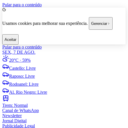
Pular para o conteúdo
Usamos cookies para melhorar sua experiência.
Gerenciar
Aceitar
Pular para o conteúdo
SEX, 7 DE AGO.
20°C
· 59%
Castello
:
Livre
Raposo
:
Livre
Rodoanel
:
Livre
Al. Rio Negro
:
Livre
Trem:
Normal
Canal de WhatsApp
Newsletter
Jornal Digital
Publicidade Legal