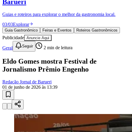
10 anos de JB
novo portal
confira as novidades
10 anos de JB
Vitória
Guia Gastronômico
restaurantes da
região