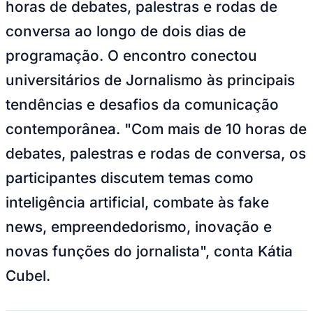
Juventude
Foto: Divulgação/Evelyn Silva
—
Foto:
Divulgação
O Festival de Jornalismo
Prémio Engenho
reuniu, em Brasília, mais de 500
estudantes, 20 palestrantes,
representantes de 16 veículos de
comunicação e promoveu mais de 10