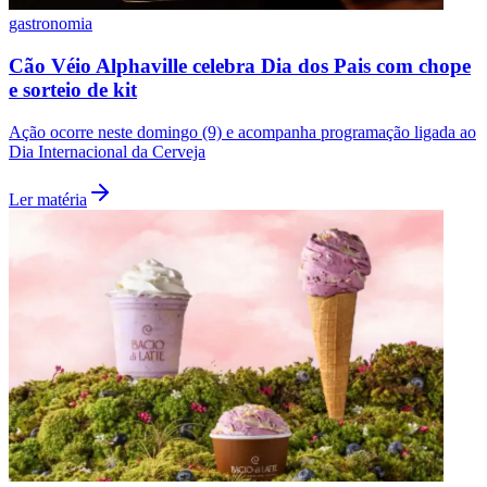
gastronomia
Cão Véio Alphaville celebra Dia dos Pais com chope
e sorteio de kit
Ação ocorre neste domingo (9) e acompanha programação ligada ao
Dia Internacional da Cerveja
Ler matéria
São Paulo