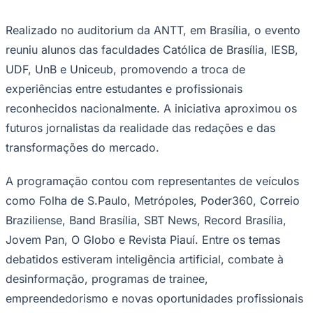
horas de debates, palestras e rodas de
conversa ao longo de dois dias de
programação. O encontro conectou
universitários de Jornalismo às principais
tendências e desafios da comunicação
Ceará
contemporânea. "Com mais de 10 horas de
debates, palestras e rodas de conversa, os
participantes discutem temas como
inteligência artificial, combate às fake
news, empreendedorismo, inovação e
novas funções do jornalista", conta Kátia
Cubel.