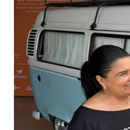
Encontre restaurantes, bares e cafés avaliados pela comunidade com
contato direto.
01
/
03
Buscar
Guia Gastronômico
Feiras e Eventos
Roteiros Gastronômicos
Publicidade
Anuncie Aqui
Seguir
Geral
2
min de leitura
Eldo Gomes mostra Festival de
Jornalismo Prêmio Engenho
Redação Jornal de Barueri
01 de junho de 2026 às 13:39