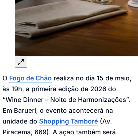
Rocha
Francisco Morato
Taboão da Serra
Embu das Artes
São Roque
Para Sua Empresa
Anuncie Regional
Guia de Empresas
Vagas na Região
Novo
Hub de Negócios
Guia Comercial
Selo Verificado
Portal Educacional
Agenda de Vestibulares
Vagas de Emprego
Concursos
O
Fogo de Chão
realiza no dia 15 de maio,
Panorama Econômico
às 19h, a primeira edição de 2026 do
Panorama Econômico
“Wine Dinner – Noite de Harmonizações”.
Para Sua Empresa
Em Barueri, o evento acontecerá na
Anuncie no Portal
Verificar Empresa
Novo
unidade do
Shopping Tamboré
(Av.
Anunciar Vagas
Novo
Publicidade Legal
Piracema, 669). A ação também será