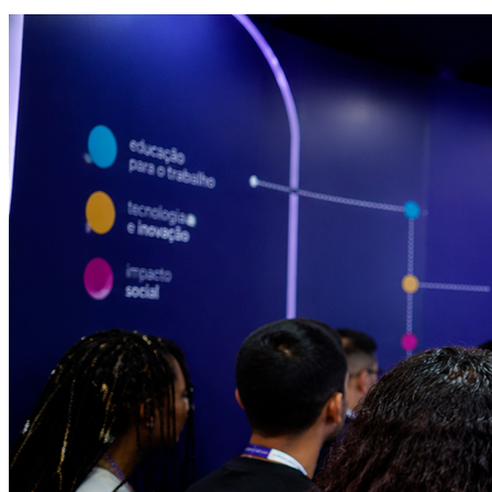
Atlético-MG