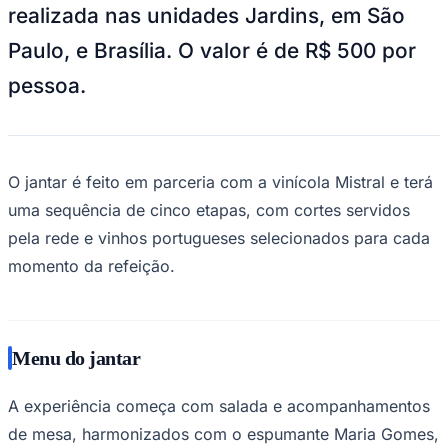
NBA
realizada nas unidades Jardins, em São
NFL
Fórmula 1
Paulo, e Brasília. O valor é de R$ 500 por
UFC
Tênis (ATP)
pessoa.
MLB
NHL
Atletismo
Vôlei
NBB
O jantar é feito em parceria com a vinícola Mistral e terá
Competições de Futebol
uma sequência de cinco etapas, com cortes servidos
pela rede e vinhos portugueses selecionados para cada
Brasileirão Série A
Brasileirão Série B
momento da refeição.
Paulistão
Copa do Brasil
Libertadores
Sul-Americana
Copa América
Menu do jantar
Champions League
Premier League
La Liga
A experiência começa com salada e acompanhamentos
Bundesliga
de mesa, harmonizados com o espumante Maria Gomes,
Mundial 2026