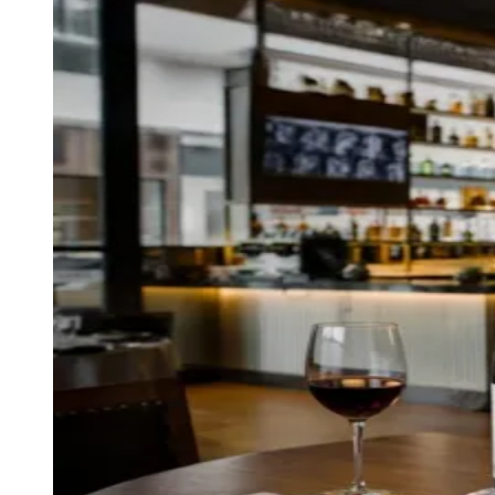
Julio
Jardim Líbano
Jardim Maria Cristina
Jardim Maria Helena
Jardim
Mutinga
Jardim Paraíso
Jardim Paulista
Jardim Reginalice
Jardim São
Luís
Jardim São Pedro
Jardim São Silvestre
Jardim Silveira
Jardim
Tupã
Jardim Tupanci
Mutinga
Nova Aldeinha
Osasco
Parque dos
Camargos
Parque Imperial
Parque Santa Luzia
Parque Viana
Pirapora
do Bom Jesus
Recanto Phrynéa
Santana de
Parnaíba
Silveira
Tamboré
Vale do Sol
Vila Barros
Vila Boa Vista
Vila
do Conde
Vila Engenho Novo
Vila Márcia
Vila Nossa Sra. da
Escada
Vila Porto
Votupoca
Para Sua Empresa
Anuncie no Portal
Guia de Empresas
Divulgar Vagas
Novo
Publicidade Legal
Negócios Regionais
Turismo
Segurança Regional
Hospitais Estaduais
Parques & Represas
Cidades da Região
Santana de Parnaíba
Osasco
Carapicuíba
Jandira
Itapevi
Cotia
Pirapora
do Bom Jesus
Araçariguama
Cajamar
Caieiras
Franco da