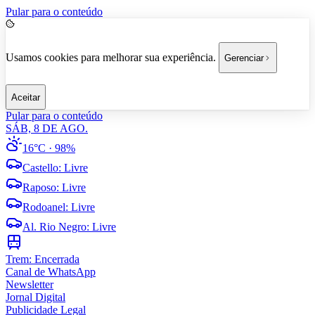
Pular para o conteúdo
Usamos cookies para melhorar sua experiência.
Gerenciar
Aceitar
Pular para o conteúdo
SÁB, 8 DE AGO.
16°C
· 98%
Castello
:
Livre
Raposo
:
Livre
Rodoanel
:
Livre
Al. Rio Negro
:
Livre
Trem:
Encerrada
Canal de WhatsApp
Newsletter
Jornal Digital
Publicidade Legal