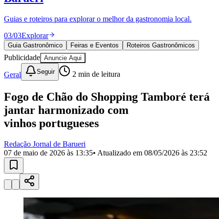
Divulgar Vagas
Novo
Publicidade Legal
Guias e roteiros para explorar o melhor da gastronomia local.
Política
03
/
03
Explorar
Eleições
Esportes
Guia Gastronômico
Feiras e Eventos
Roteiros Gastronômicos
Saúde
Publicidade
Anuncie Aqui
Segurança
Cultura
Seguir
Geral
2
min de leitura
Meio Ambiente
Obras
Fogo de Chão do Shopping Tamboré terá
Educação
jantar harmonizado com
Bairros de Barueri
vinhos portugueses
Selecione sua região
Para notícias da sua região
Redação Jornal de Barueri
07 de maio de 2026 às 13:35
• Atualizado em
08/05/2026 às 23:52
Aldeia
Aldeia da Serra
Aldeia de Barueri
Alphaville
Bairro
Jubran
Belval
Bethaville
Boa
Vista
Califórnia
Carapicuíba
Centro
Chácaras Marco
Cidades da
Região
Cotia
Cruz Preta
Engenho Novo
Fazenda
Militar
Itapevi
Jandira
Jardim Audir
Jardim Belval
Jardim
Califórnia
Jardim dos Altos
Jardim dos Camargos
Jardim
Esperança
Jardim Graziela
Jardim Iracema
Jardim Itaquiti
Jardim