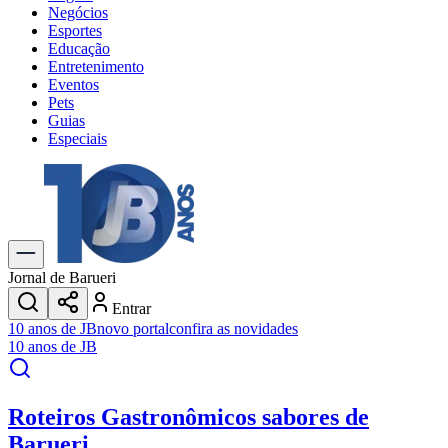
Negócios
Esportes
Educação
Entretenimento
Eventos
Pets
Guias
Especiais
Explore Tudo
Últimas Notícias
Previsão do Tempo
Trânsito e Rotas
Dia a Dia & Lazer
Jornal de Barueri
Transportes
Entrar
Gastronomia
10 anos de JB
novo portal
confira as novidades
Cinema & Shows
10 anos de JB
Jogos
Novo
Para Sua Empresa
Roteiros Gastronômicos
sabores de
Anuncie no Portal
Cadastrar Empresa
Barueri