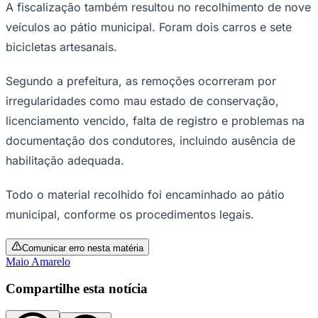
Os bloqueios ocorreram na avenida Arnaldo Rodrigues
Bittencourt, na avenida Guilherme Perereca Guglielmo,
em frente à Escola Estevan Placêncio, e na rua José
Maria Balieiro, perto do Albergue Municipal.
Ceará
Balanço da ação
Durante a operação, foram feitas 70 abordagens. Entre
elas, 15 envolveram bicicletas motorizadas em situação
irregular, 11 foram de carros e outras 44
corresponderam a demais verificações.
Ao todo, oito autuações foram aplicadas, sendo seis em
motocicletas e duas em automóveis.