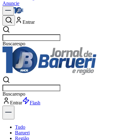
Anuncie
Entrar
Buscar
not
Buscar
not
Entrar
Explorar
Tudo
Barueri
Região