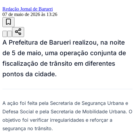
Sport
10 anos de JB
novo portal
confira as novidades
10 anos de JB
Guia Gastronômico
restaurantes da
região
Encontre restaurantes, bares e cafés avaliados pela comunidade com
contato direto.
01
/
03
Buscar
Guia Gastronômico
Feiras e Eventos
Roteiros Gastronômicos
Publicidade
Anuncie Aqui
Seguir
Geral
1
min de leitura
Operação de trânsito em Barueri recolhe
veículos e bicicletas
motorizadas irregulares