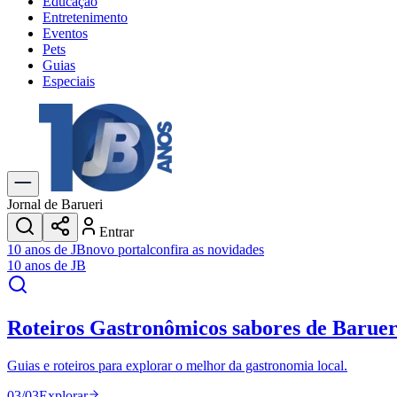
Educação
Entretenimento
Eventos
Pets
Guias
Especiais
Explore Tudo
Últimas Notícias
Previsão do Tempo
Trânsito e Rotas
Dia a Dia & Lazer
Jornal de Barueri
Transportes
Entrar
Gastronomia
10 anos de JB
novo portal
confira as novidades
Cinema & Shows
10 anos de JB
Jogos
Novo
Para Sua Empresa
Roteiros Gastronômicos
sabores de Baruer
Anuncie no Portal
Cadastrar Empresa
Divulgar Vagas
Novo
Guias e roteiros para explorar o melhor da gastronomia local.
Publicidade Legal
03
/
03
Explorar