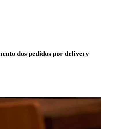
mento dos pedidos por delivery
des da Região
Cotia
Cruz Preta
Engenho Novo
Fazenda
im Iracema
Jardim Itaquiti
Jardim Julio
Jardim Líbano
Jardim Maria
vestre
Jardim Silveira
Jardim Tupã
Jardim Tupanci
Mutinga
Nova
arnaíba
Silveira
Tamboré
Vale do Sol
Vila Barros
Vila Boa Vista
Vila do