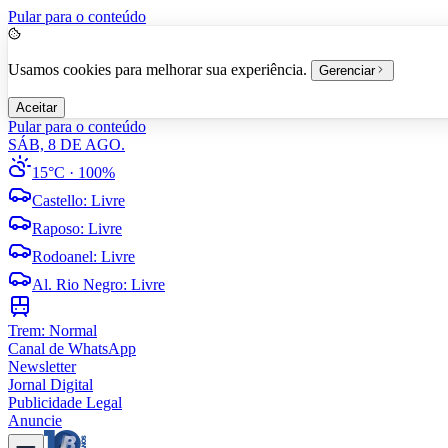
Pular para o conteúdo
Usamos cookies para melhorar sua experiência.
Gerenciar
Aceitar
Pular para o conteúdo
SÁB, 8 DE AGO.
15°C
· 100%
Castello
:
Livre
Raposo
:
Livre
Rodoanel
:
Livre
Al. Rio Negro
:
Livre
Trem:
Normal
Canal de WhatsApp
Newsletter
Jornal Digital
Publicidade Legal
Anuncie