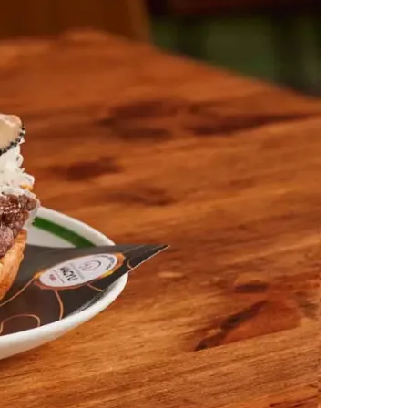
Morato
Taboão da Serra
Embu das Artes
São Roque