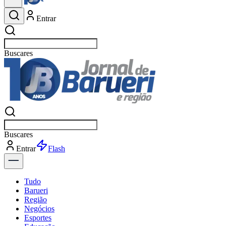
Entrar
Buscar
esportes
Buscar
esportes
Entrar
Flash
Tudo
Barueri
Região
Negócios
Esportes