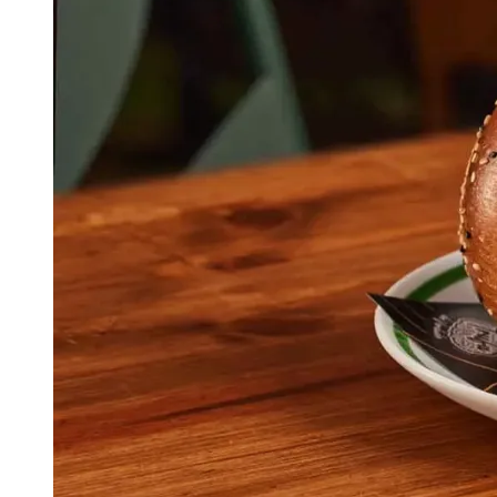
Publicidade Legal
Negócios Regionais
Turismo
Segurança Regional
Hospitais Estaduais
Parques & Represas
Cidades da Região
Santana de Parnaíba
Osasco
Carapicuíba
Jandira
Itapevi
Cotia
Pirapora 
Para Sua Empresa
Anuncie Regional
Guia de Empresas
Vagas na Região
Novo
Hub de Negócios
Guia Comercial
Selo Verificado
Portal Educacional
Agenda de Vestibulares
Vagas de Emprego
Concursos
Panorama Econômico