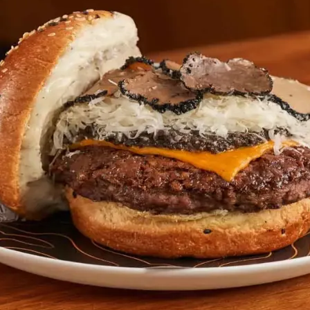
do Bom Jesus
Araçariguama
Cajamar
Caieiras
Franco da Rocha
Francisco 