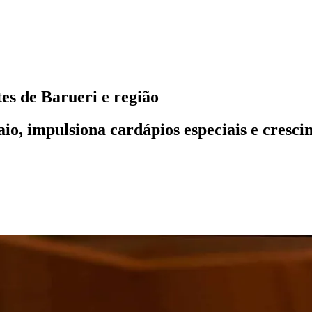
s de Barueri e região
aio, impulsiona cardápios especiais e cresci
l
Bethaville
Boa Vista
Califórnia
Carapicuíba
Centro
Chácaras Marco
Cida
im dos Altos
Jardim dos Camargos
Jardim Esperança
Jardim Graziela
Jard
lista
Jardim Reginalice
Jardim São Luís
Jardim São Pedro
Jardim São Sil
uzia
Parque Viana
Pirapora do Bom Jesus
Recanto Phrynéa
Santana de P
 Porto
Votupoca