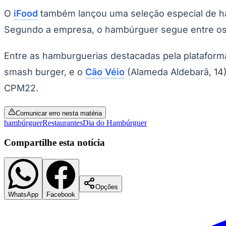
Copa do Brasil
O
iFood
também lançou uma seleção especial de ham
Libertadores
Sul-Americana
Segundo a empresa, o hambúrguer segue entre os p
Copa América
Champions League
Premier League
Entre as hamburguerias destacadas pela plataform
La Liga
Bundesliga
smash burger, e o
Cão Véio
(Alameda Aldebarã, 14)
Mundial 2026
CPM22.
Times - Ir direto
Comunicar erro nesta matéria
hambúrguer
Restaurantes
Dia do Hambúrguer
Compartilhe esta notícia
Opções
WhatsApp
Facebook