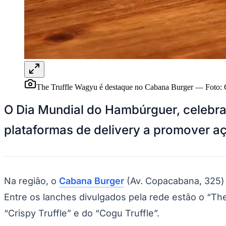
Panorama Econômico
Para Sua Empresa
Anuncie no Portal
Verificar Empresa
Novo
Anunciar Vagas
Novo
Publicidade Legal
The Truffle Wagyu é destaque no Cabana Burger
—
Foto:
NBA
NFL
Fórmula 1
O Dia Mundial do Hambúrguer, celebrad
UFC
Tênis (ATP)
plataformas de delivery a promover a
MLB
NHL
Atletismo
Vôlei
NBB
Na região, o
Cabana Burger
(Av. Copacabana, 325) 
Competições de Futebol
Entre os lanches divulgados pela rede estão o “T
Brasileirão Série A
“Crispy Truffle” e do “Cogu Truffle”.
Brasileirão Série B
Paulistão