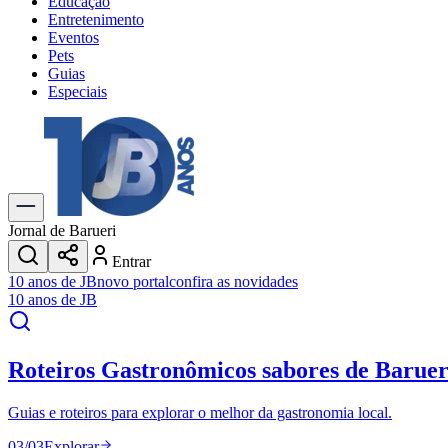
Educação
Entretenimento
Eventos
Pets
Guias
Especiais
Explore Tudo
Últimas Notícias
Previsão do Tempo
Trânsito e Rotas
Dia a Dia & Lazer
Jornal de Barueri
Transportes
Entrar
Gastronomia
10 anos de JB
novo portal
confira as novidades
Cinema & Shows
10 anos de JB
Jogos
Novo
Para Sua Empresa
Roteiros Gastronômicos
sabores de Baruer
Anuncie no Portal
Cadastrar Empresa
Divulgar Vagas
Novo
Guias e roteiros para explorar o melhor da gastronomia local.
Publicidade Legal
03
/
03
Explorar