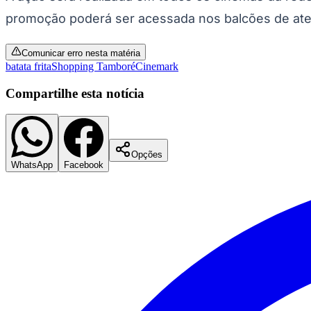
Copa do Brasil
promoção poderá ser acessada nos balcões de aten
Libertadores
Sul-Americana
Copa América
Comunicar erro nesta matéria
Champions League
batata frita
Shopping Tamboré
Cinemark
Premier League
La Liga
Compartilhe esta notícia
Bundesliga
Mundial 2026
Times - Ir direto
Opções
WhatsApp
Facebook