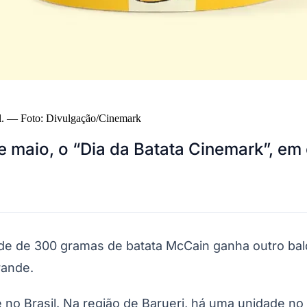
.
—
Foto:
Divulgação/Cinemark
de maio, o “Dia da Batata Cinemark”, e
de de 300 gramas de batata McCain ganha outro bal
rande.
 no Brasil. Na região de Barueri, há uma unidade n