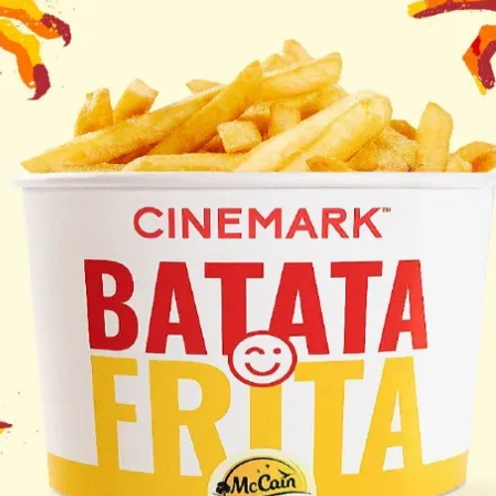
do Bom Jesus
Araçariguama
Cajamar
Caieiras
Franco da Rocha
Francisco 