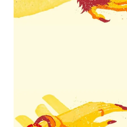
Publicidade Legal
Negócios Regionais
Turismo
Segurança Regional
Hospitais Estaduais
Parques & Represas
Cidades da Região
Santana de Parnaíba
Osasco
Carapicuíba
Jandira
Itapevi
Cotia
Pirapora 
Para Sua Empresa
Anuncie Regional
Guia de Empresas
Vagas na Região
Novo
Hub de Negócios
Guia Comercial
Selo Verificado
Portal Educacional
Agenda de Vestibulares
Vagas de Emprego
Concursos
Panorama Econômico