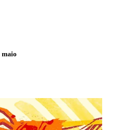
e maio
des da Região
Cotia
Cruz Preta
Engenho Novo
Fazenda
im Iracema
Jardim Itaquiti
Jardim Julio
Jardim Líbano
Jardim Maria
vestre
Jardim Silveira
Jardim Tupã
Jardim Tupanci
Mutinga
Nova
arnaíba
Silveira
Tamboré
Vale do Sol
Vila Barros
Vila Boa Vista
Vila do