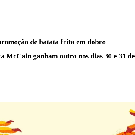
romoção de batata frita em dobro
a McCain ganham outro nos dias 30 e 31 d
l
Bethaville
Boa Vista
Califórnia
Carapicuíba
Centro
Chácaras Marco
Cida
im dos Altos
Jardim dos Camargos
Jardim Esperança
Jardim Graziela
Jard
lista
Jardim Reginalice
Jardim São Luís
Jardim São Pedro
Jardim São Sil
uzia
Parque Viana
Pirapora do Bom Jesus
Recanto Phrynéa
Santana de P
 Porto
Votupoca