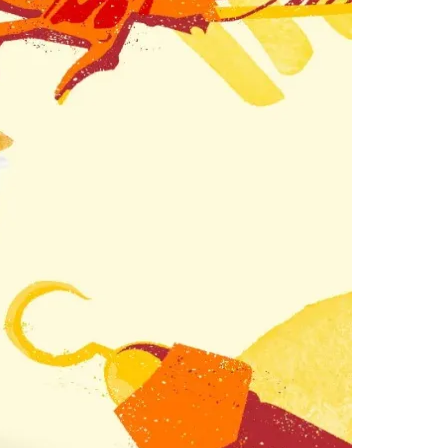
Morato
Taboão da Serra
Embu das Artes
São Roque