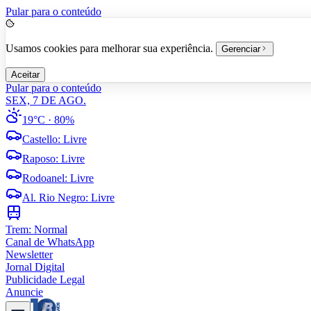
Pular para o conteúdo
Usamos cookies para melhorar sua experiência.
Gerenciar
Aceitar
Pular para o conteúdo
SEX, 7 DE AGO.
19°C
· 80%
Castello
:
Livre
Raposo
:
Livre
Rodoanel
:
Livre
Al. Rio Negro
:
Livre
Trem:
Normal
Canal de WhatsApp
Newsletter
Jornal Digital
Publicidade Legal
Anuncie