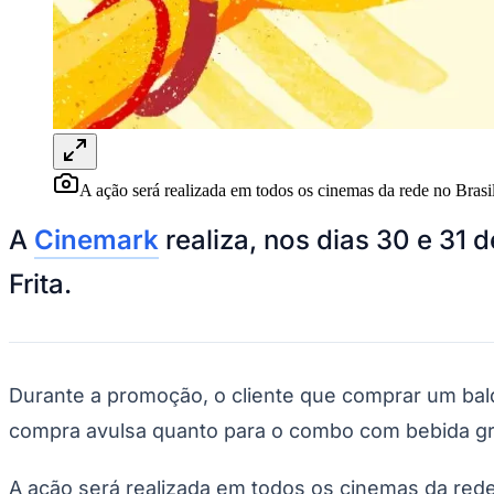
Panorama Econômico
Para Sua Empresa
Anuncie no Portal
Verificar Empresa
Novo
Anunciar Vagas
Novo
Publicidade Legal
A ação será realizada em todos os cinemas da rede no Brasil
NBA
NFL
Fórmula 1
A
Cinemark
realiza, nos dias 30 e 31 
UFC
Tênis (ATP)
Frita.
MLB
NHL
Atletismo
Vôlei
NBB
Durante a promoção, o cliente que comprar um bal
Competições de Futebol
compra avulsa quanto para o combo com bebida g
Brasileirão Série A
Brasileirão Série B
A ação será realizada em todos os cinemas da rede
Paulistão