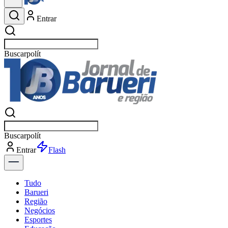
Entrar
Buscar
política
Buscar
política
Entrar
Explorar
Tudo
Barueri
Região
Negócios
Esportes