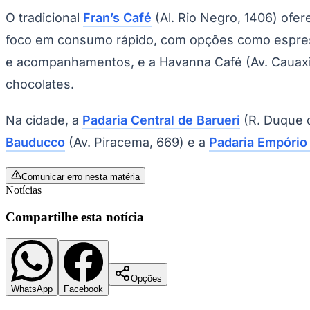
Copa do Brasil
O tradicional
Fran’s Café
(Al. Rio Negro, 1406) ofer
Libertadores
Sul-Americana
foco em consumo rápido, com opções como espres
Copa América
Champions League
e acompanhamentos, e a Havanna Café (Av. Cauaxi, 
Premier League
La Liga
chocolates.
Bundesliga
Mundial 2026
Na cidade, a
Padaria Central de Barueri
(R. Duque d
Times - Ir direto
Bauducco
(Av. Piracema, 669) e a
Padaria Empório
Comunicar erro nesta matéria
Notícias
Compartilhe esta notícia
Opções
WhatsApp
Facebook