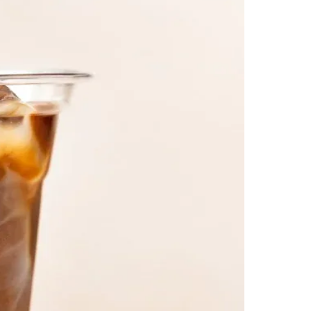
Morato
Taboão da Serra
Embu das Artes
São Roque