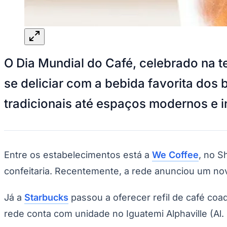
Panorama Econômico
Para Sua Empresa
Anuncie no Portal
Verificar Empresa
Novo
O Dia Mundial do Café, celebrado na ter
Anunciar Vagas
Novo
Publicidade Legal
se deliciar com a bebida favorita dos
NBA
NFL
tradicionais até espaços modernos e 
Fórmula 1
UFC
Tênis (ATP)
MLB
NHL
Atletismo
Entre os estabelecimentos está a
We Coffee
, no S
Vôlei
confeitaria. Recentemente, a rede anunciou um nov
NBB
Competições de Futebol
Já a
Starbucks
passou a oferecer refil de café coa
Brasileirão Série A
rede conta com unidade no Iguatemi Alphaville (Al. 
Brasileirão Série B
Paulistão