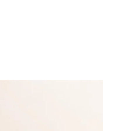
des da Região
Cotia
Cruz Preta
Engenho Novo
Fazenda
im Iracema
Jardim Itaquiti
Jardim Julio
Jardim Líbano
Jardim Maria
vestre
Jardim Silveira
Jardim Tupã
Jardim Tupanci
Mutinga
Nova
arnaíba
Silveira
Tamboré
Vale do Sol
Vila Barros
Vila Boa Vista
Vila do