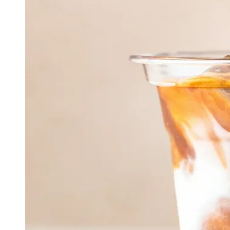
Publicidade Legal
Negócios Regionais
Turismo
Segurança Regional
Hospitais Estaduais
Parques & Represas
Cidades da Região
Santana de Parnaíba
Osasco
Carapicuíba
Jandira
Itapevi
Cotia
Pirapora 
Para Sua Empresa
Anuncie Regional
Guia de Empresas
Vagas na Região
Novo
Hub de Negócios
Guia Comercial
Selo Verificado
Portal Educacional
Agenda de Vestibulares
Vagas de Emprego
Concursos
Panorama Econômico