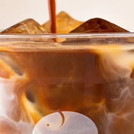
do Bom Jesus
Araçariguama
Cajamar
Caieiras
Franco da Rocha
Francisco 