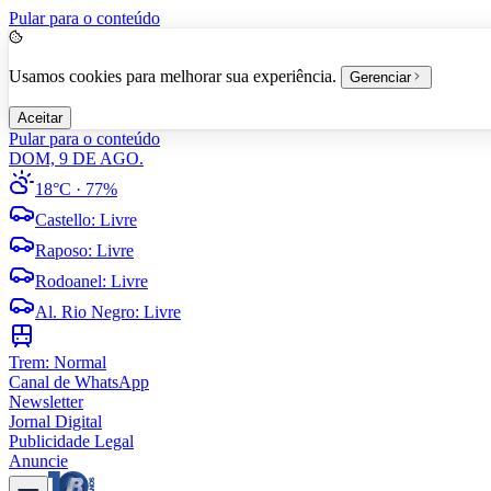
Pular para o conteúdo
Usamos cookies para melhorar sua experiência.
Gerenciar
Aceitar
Pular para o conteúdo
DOM, 9 DE AGO.
18°C
· 77%
Castello
:
Livre
Raposo
:
Livre
Rodoanel
:
Livre
Al. Rio Negro
:
Livre
Trem:
Normal
Canal de WhatsApp
Newsletter
Jornal Digital
Publicidade Legal
Anuncie