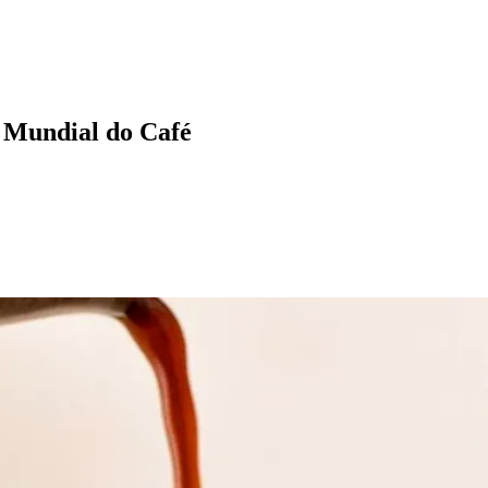
a Mundial do Café
l
Bethaville
Boa Vista
Califórnia
Carapicuíba
Centro
Chácaras Marco
Cida
im dos Altos
Jardim dos Camargos
Jardim Esperança
Jardim Graziela
Jard
lista
Jardim Reginalice
Jardim São Luís
Jardim São Pedro
Jardim São Sil
uzia
Parque Viana
Pirapora do Bom Jesus
Recanto Phrynéa
Santana de P
 Porto
Votupoca