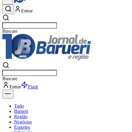
Entrar
Buscar
esportes
Buscar
esportes
Entrar
Flash
Tudo
Barueri
Região
Negócios
Esportes