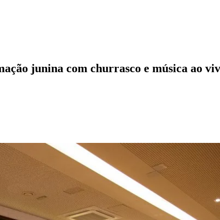
ação junina com churrasco e música ao vi
l
Bethaville
Boa Vista
Califórnia
Carapicuíba
Centro
Chácaras Marco
Cida
im dos Altos
Jardim dos Camargos
Jardim Esperança
Jardim Graziela
Jard
lista
Jardim Reginalice
Jardim São Luís
Jardim São Pedro
Jardim São Sil
uzia
Parque Viana
Pirapora do Bom Jesus
Recanto Phrynéa
Santana de P
 Porto
Votupoca