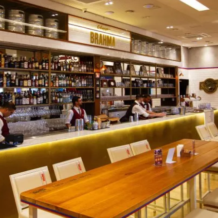
do Bom Jesus
Araçariguama
Cajamar
Caieiras
Franco da Rocha
Francisco 