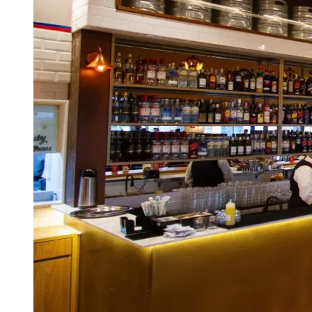
Publicidade Legal
Negócios Regionais
Turismo
Segurança Regional
Hospitais Estaduais
Parques & Represas
Cidades da Região
Santana de Parnaíba
Osasco
Carapicuíba
Jandira
Itapevi
Cotia
Pirapora 
Para Sua Empresa
Anuncie Regional
Guia de Empresas
Vagas na Região
Novo
Hub de Negócios
Guia Comercial
Selo Verificado
Portal Educacional
Agenda de Vestibulares
Vagas de Emprego
Concursos
Panorama Econômico