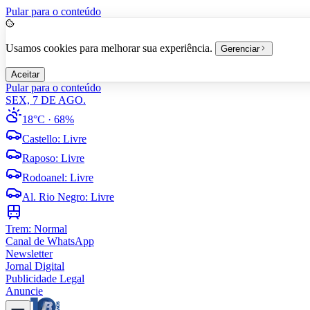
Pular para o conteúdo
Usamos cookies para melhorar sua experiência.
Gerenciar
Aceitar
Pular para o conteúdo
SEX, 7 DE AGO.
18°C
· 68%
Castello
:
Livre
Raposo
:
Livre
Rodoanel
:
Livre
Al. Rio Negro
:
Livre
Trem:
Normal
Canal de WhatsApp
Newsletter
Jornal Digital
Publicidade Legal
Anuncie