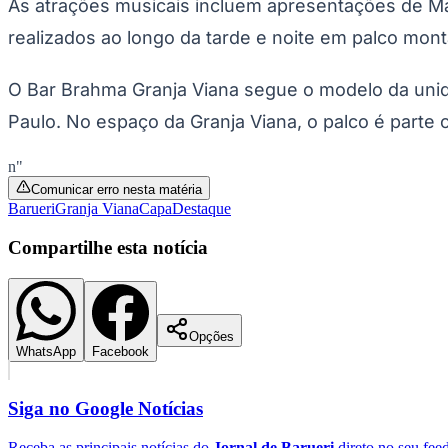
As atrações musicais incluem apresentações de Mar
Copa do Brasil
Libertadores
realizados ao longo da tarde e noite em palco mont
Sul-Americana
Copa América
Champions League
O Bar Brahma Granja Viana segue o modelo da unida
Premier League
La Liga
Paulo. No espaço da Granja Viana, o palco é parte
Bundesliga
Mundial 2026
n"
Times - Ir direto
Comunicar erro nesta matéria
Barueri
Granja Viana
Capa
Destaque
Compartilhe esta notícia
Opções
WhatsApp
Facebook
Siga no
Google Notícias
Receba as principais notícias do
Jornal de Barueri
direto no seu fee