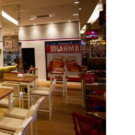
Morato
Taboão da Serra
Embu das Artes
São Roque