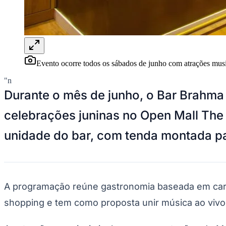
Panorama Econômico
Para Sua Empresa
Anuncie no Portal
Verificar Empresa
Novo
Anunciar Vagas
Novo
Evento ocorre todos os sábados de junho com atrações musi
Publicidade Legal
"n
NBA
Durante o mês de junho, o Bar Brahm
NFL
Fórmula 1
celebrações juninas no Open Mall The
UFC
Tênis (ATP)
unidade do bar, com tenda montada pa
MLB
NHL
Atletismo
Vôlei
NBB
A programação reúne gastronomia baseada em carn
Competições de Futebol
shopping e tem como proposta unir música ao vivo 
Brasileirão Série A
Brasileirão Série B
Paulistão