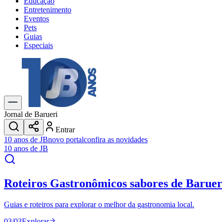
Educação
Entretenimento
Eventos
Pets
Guias
Especiais
Explore Tudo
Últimas Notícias
Previsão do Tempo
Trânsito e Rotas
Dia a Dia & Lazer
Jornal de Barueri
Transportes
Entrar
Gastronomia
10 anos de JB
novo portal
confira as novidades
Cinema & Shows
10 anos de JB
Jogos
Novo
Para Sua Empresa
Roteiros Gastronômicos
sabores de Baruer
Anuncie no Portal
Cadastrar Empresa
Divulgar Vagas
Novo
Guias e roteiros para explorar o melhor da gastronomia local.
Publicidade Legal
03
/
03
Explorar