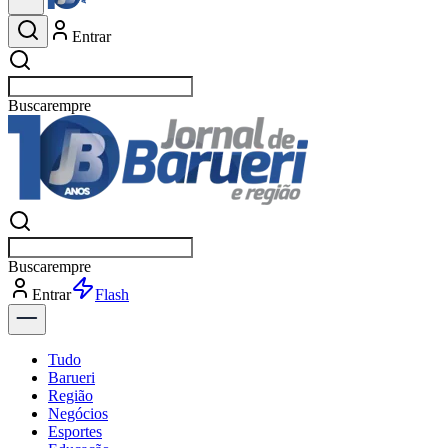
Entrar
Buscar
esportes
Buscar
esportes
Entrar
Flash
Tudo
Barueri
Região
Negócios
Esportes