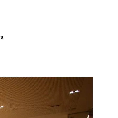
vo
des da Região
Cotia
Cruz Preta
Engenho Novo
Fazenda
im Iracema
Jardim Itaquiti
Jardim Julio
Jardim Líbano
Jardim Maria
vestre
Jardim Silveira
Jardim Tupã
Jardim Tupanci
Mutinga
Nova
arnaíba
Silveira
Tamboré
Vale do Sol
Vila Barros
Vila Boa Vista
Vila do