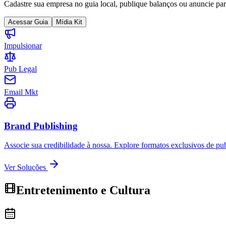
Cadastre sua empresa no guia local, publique balanços ou anuncie par
Copa do Brasil
Libertadores
Acessar Guia
Mídia Kit
Sul-Americana
Copa América
Champions League
Impulsionar
Premier League
La Liga
Pub Legal
Bundesliga
Mundial 2026
Email Mkt
Times - Ir direto
Brand Publishing
Associe sua credibilidade à nossa. Explore formatos exclusivos de pu
Ver Soluções
Entretenimento e Cultura