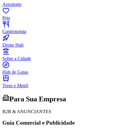
Aeroporto
Panorama Econômico
Para Sua Empresa
Pets
Anuncie no Portal
Verificar Empresa
Novo
Gastronomia
Anunciar Vagas
Novo
Publicidade Legal
Drone Hub
NBA
NFL
Sobre a Cidade
Fórmula 1
UFC
Hub de Guias
Tênis (ATP)
MLB
NHL
Trens e Metrô
Atletismo
Vôlei
Para Sua Empresa
NBB
Competições de Futebol
B2B & ANUNCIANTES
Brasileirão Série A
Guia Comercial e Publicidade
Brasileirão Série B
Paulistão