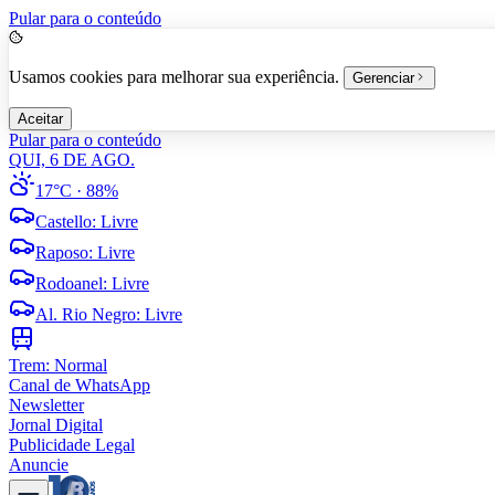
Pular para o conteúdo
Usamos cookies para melhorar sua experiência.
Gerenciar
Aceitar
Pular para o conteúdo
QUI, 6 DE AGO.
17°C
· 88%
Castello
:
Livre
Raposo
:
Livre
Rodoanel
:
Livre
Al. Rio Negro
:
Livre
Trem:
Normal
Canal de WhatsApp
Newsletter
Jornal Digital
Publicidade Legal
Anuncie