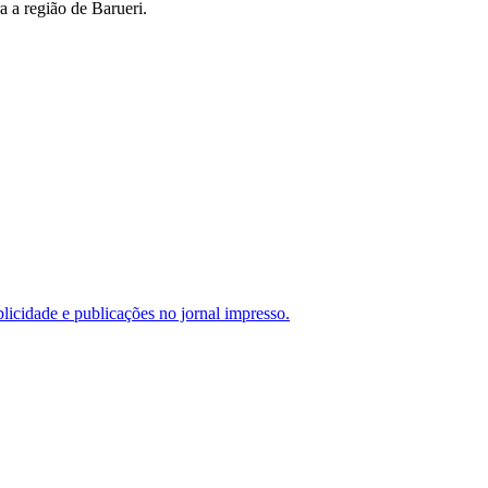
a a região de
Barueri
.
blicidade
e publicações no jornal impresso
.