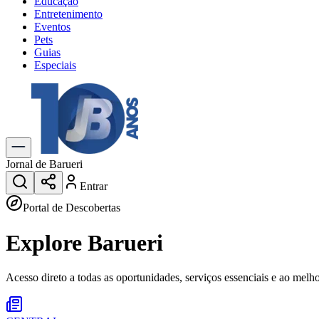
Educação
Entretenimento
Eventos
Pets
Guias
Especiais
Explore Tudo
Últimas Notícias
Previsão do Tempo
Trânsito e Rotas
Dia a Dia & Lazer
Jornal de Barueri
Transportes
Entrar
Gastronomia
Cinema & Shows
Portal de Descobertas
Jogos
Novo
Explore
Barueri
Para Sua Empresa
Anuncie no Portal
Cadastrar Empresa
Acesso direto a todas as oportunidades, serviços essenciais e ao melh
Divulgar Vagas
Novo
Publicidade Legal