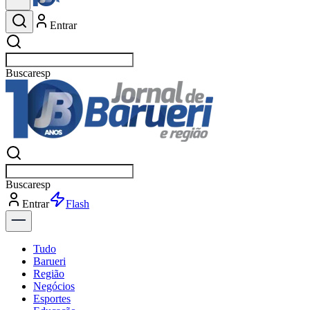
Entrar
Buscar
esportes
Buscar
esportes
Entrar
Flash
Tudo
Barueri
Região
Negócios
Esportes