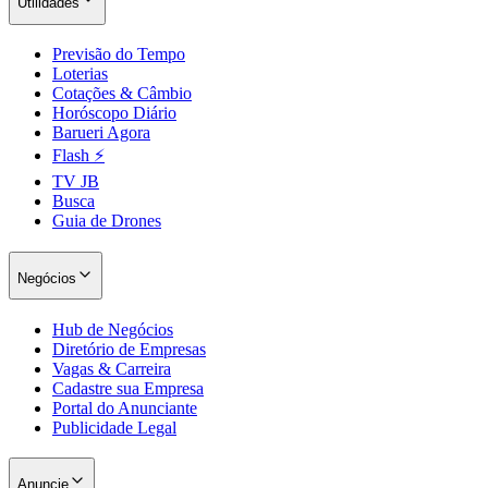
Utilidades
Previsão do Tempo
Loterias
Cotações & Câmbio
Horóscopo Diário
Barueri Agora
Flash ⚡
TV JB
Busca
Guia de Drones
Negócios
Hub de Negócios
Diretório de Empresas
Vagas & Carreira
Cadastre sua Empresa
Portal do Anunciante
Publicidade Legal
Anuncie