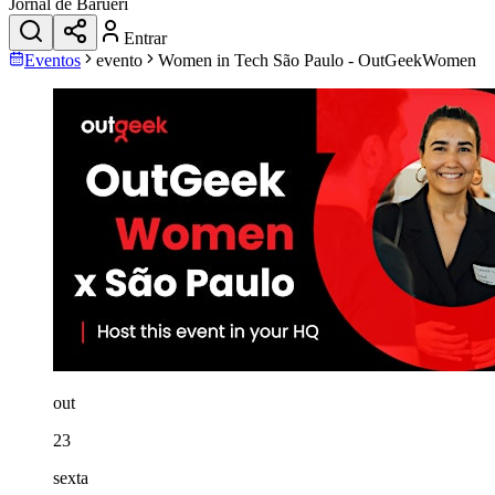
Jornal de Barueri
Entrar
Eventos
evento
Women in Tech São Paulo - OutGeekWomen
out
23
sexta