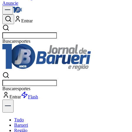
Anuncie
Entrar
Buscar
e
Buscar
es
Entrar
Flash
Tudo
Barueri
Região