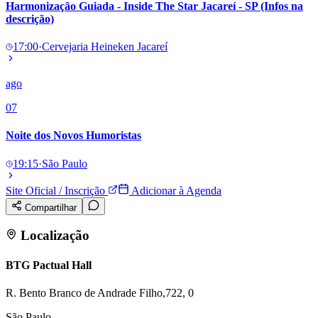
Harmonização Guiada - Inside The Star Jacareí - SP (Infos na
Times - Ir direto
descrição)
17:00
·
Cervejaria Heineken Jacareí
ago
07
Noite dos Novos Humoristas
19:15
·
São Paulo
Site Oficial / Inscrição
Adicionar à Agenda
Compartilhar
Localização
BTG Pactual Hall
R. Bento Branco de Andrade Filho,722, 0
São Paulo