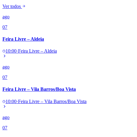
NBA
Ver todos
NFL
Fórmula 1
ago
UFC
Tênis (ATP)
07
MLB
NHL
Feira Livre – Aldeia
Atletismo
Vôlei
10:00
·
Feira Livre – Aldeia
NBB
Competições de Futebol
ago
Brasileirão Série A
07
Brasileirão Série B
Paulistão
Copa do Brasil
Feira Livre – Vila Barros/Boa Vista
Libertadores
Sul-Americana
10:00
·
Feira Livre – Vila Barros/Boa Vista
Copa América
Champions League
Premier League
ago
La Liga
07
Bundesliga
Mundial 2026