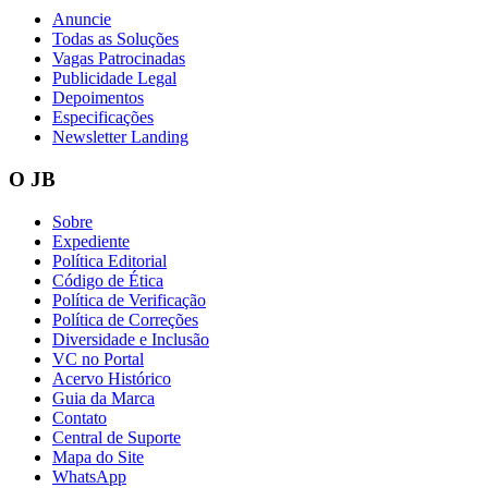
Anuncie
Todas as Soluções
Vagas Patrocinadas
Publicidade Legal
Depoimentos
Especificações
Newsletter Landing
O JB
Botafogo
Sobre
Expediente
Política Editorial
Código de Ética
Política de Verificação
Política de Correções
Diversidade e Inclusão
VC no Portal
Acervo Histórico
Guia da Marca
Contato
Central de Suporte
Mapa do Site
WhatsApp