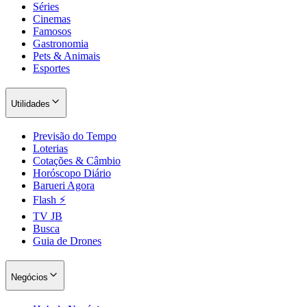
Séries
Cinemas
Famosos
Gastronomia
Pets & Animais
Esportes
Utilidades
Previsão do Tempo
Loterias
Cotações & Câmbio
Horóscopo Diário
Barueri Agora
Flash ⚡
TV JB
Santos
Busca
Guia de Drones
Negócios