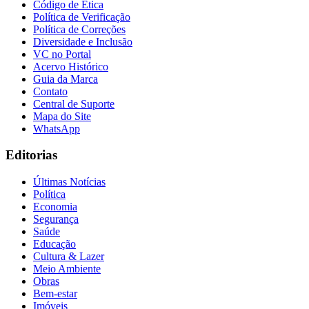
Código de Ética
Política de Verificação
Política de Correções
Diversidade e Inclusão
VC no Portal
Acervo Histórico
Guia da Marca
Contato
Central de Suporte
Mapa do Site
WhatsApp
Editorias
Últimas Notícias
Política
Economia
Segurança
Saúde
Educação
Cultura & Lazer
Meio Ambiente
Obras
Bem-estar
Imóveis