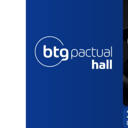
Divulgar Vagas
Novo
Publicidade Legal
Política
Eleições
Esportes
Saúde
Segurança
Cultura
Meio Ambiente
Obras
Educação
Bairros de Barueri
Selecione sua região
Para notícias da sua região
Aldeia
Aldeia da Serra
Aldeia de Barueri
Alphaville
Bairro
Jubran
Belval
Bethaville
Boa
Vista
Califórnia
Carapicuíba
Centro
Chácaras Marco
Cidades da
Região
Cotia
Cruz Preta
Engenho Novo
Fazenda
Militar
Itapevi
Jandira
Jardim Audir
Jardim Belval
Jardim
Califórnia
Jardim dos Altos
Jardim dos Camargos
Jardim
Esperança
Jardim Graziela
Jardim Iracema
Jardim Itaquiti
Jardim