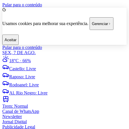
Pular para o conteúdo
Usamos cookies para melhorar sua experiência.
Gerenciar
Aceitar
Pular para o conteúdo
SEX, 7 DE AGO.
18°C
· 66%
Castello
:
Livre
Raposo
:
Livre
Rodoanel
:
Livre
Al. Rio Negro
:
Livre
Trem:
Normal
Canal de WhatsApp
Newsletter
Jornal Digital
Publicidade Legal