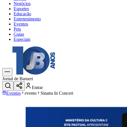
Negócios
Esportes
Educação
Entretenimento
Eventos
Pets
Guias
Especiais
Explore Tudo
Últimas Notícias
Previsão do Tempo
Trânsito e Rotas
Dia a Dia & Lazer
Jornal de Barueri
Transportes
Entrar
Gastronomia
Eventos
evento
Sinatra In Concert
Cinema & Shows
Jogos
Novo
Para Sua Empresa
Anuncie no Portal
Cadastrar Empresa