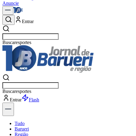
Anuncie
Entrar
Buscar
polí
Buscar
polí
Entrar
Flash
Tudo
Barueri
Região