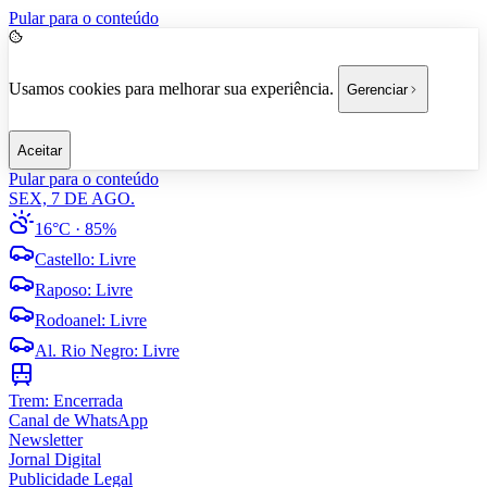
Pular para o conteúdo
Usamos cookies para melhorar sua experiência.
Gerenciar
Aceitar
Pular para o conteúdo
SEX, 7 DE AGO.
16°C
· 85%
Castello
:
Livre
Raposo
:
Livre
Rodoanel
:
Livre
Al. Rio Negro
:
Livre
Trem:
Encerrada
Canal de WhatsApp
Newsletter
Jornal Digital
Publicidade Legal