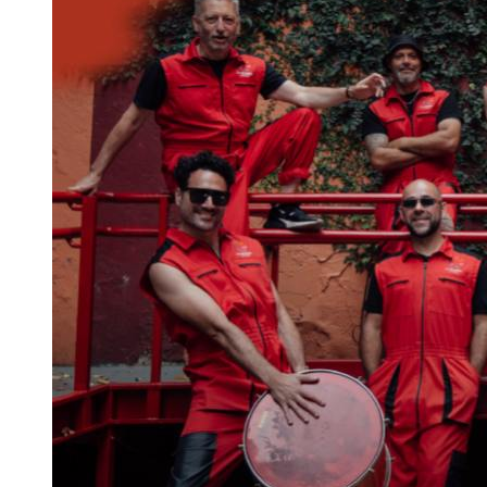
Divulgar Vagas
Novo
Publicidade Legal
Política
Eleições
Esportes
Saúde
Segurança
Cultura
Meio Ambiente
Obras
Educação
Bairros de Barueri
Selecione sua região
Para notícias da sua região
Aldeia
Aldeia da Serra
Aldeia de Barueri
Alphaville
Bairro
Jubran
Belval
Bethaville
Boa
Vista
Califórnia
Carapicuíba
Centro
Chácaras Marco
Cidades da
Região
Cotia
Cruz Preta
Engenho Novo
Fazenda
Militar
Itapevi
Jandira
Jardim Audir
Jardim Belval
Jardim
Califórnia
Jardim dos Altos
Jardim dos Camargos
Jardim
Esperança
Jardim Graziela
Jardim Iracema
Jardim Itaquiti
Jardim