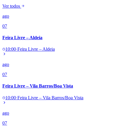
NBA
Ver todos
NFL
Fórmula 1
ago
UFC
Tênis (ATP)
07
MLB
NHL
Feira Livre – Aldeia
Atletismo
Vôlei
10:00
·
Feira Livre – Aldeia
NBB
Competições de Futebol
ago
Brasileirão Série A
07
Brasileirão Série B
Paulistão
Copa do Brasil
Feira Livre – Vila Barros/Boa Vista
Libertadores
Sul-Americana
10:00
·
Feira Livre – Vila Barros/Boa Vista
Copa América
Champions League
Premier League
ago
La Liga
07
Bundesliga
Mundial 2026