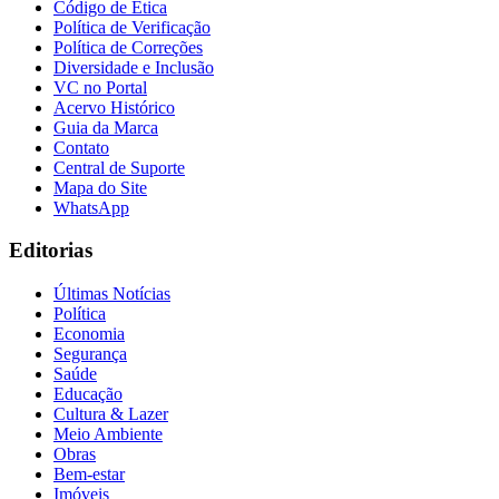
Código de Ética
Política de Verificação
Política de Correções
Diversidade e Inclusão
VC no Portal
Acervo Histórico
Guia da Marca
Contato
Central de Suporte
Mapa do Site
WhatsApp
Editorias
Últimas Notícias
Política
Economia
Segurança
Saúde
Educação
Cultura & Lazer
Meio Ambiente
Obras
Bem-estar
Imóveis