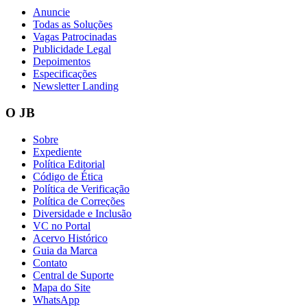
Anuncie
Todas as Soluções
Vagas Patrocinadas
Publicidade Legal
Depoimentos
Especificações
Newsletter Landing
O JB
Botafogo
Sobre
Expediente
Política Editorial
Código de Ética
Política de Verificação
Política de Correções
Diversidade e Inclusão
VC no Portal
Acervo Histórico
Guia da Marca
Contato
Central de Suporte
Mapa do Site
WhatsApp