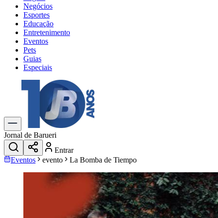
Negócios
Esportes
Educação
Entretenimento
Eventos
Pets
Guias
Especiais
Explore Tudo
Últimas Notícias
Previsão do Tempo
Trânsito e Rotas
Dia a Dia & Lazer
Jornal de Barueri
Transportes
Entrar
Gastronomia
Eventos
evento
La Bomba de Tiempo
Cinema & Shows
Jogos
Novo
Para Sua Empresa
Anuncie no Portal
Cadastrar Empresa