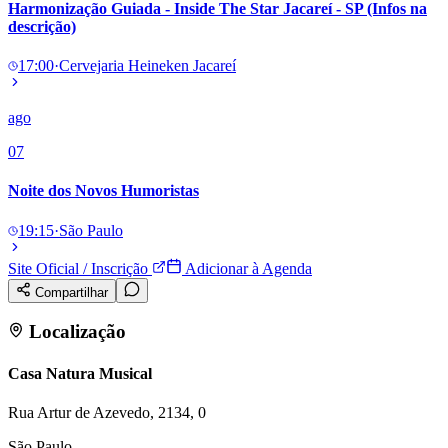
Harmonização Guiada - Inside The Star Jacareí - SP (Infos na
Times - Ir direto
descrição)
17:00
·
Cervejaria Heineken Jacareí
ago
07
Noite dos Novos Humoristas
19:15
·
São Paulo
Site Oficial / Inscrição
Adicionar à Agenda
Compartilhar
Localização
Casa Natura Musical
Rua Artur de Azevedo, 2134, 0
São Paulo