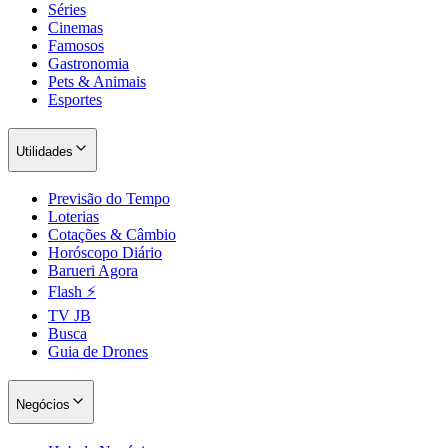
Séries
Cinemas
Famosos
Gastronomia
Pets & Animais
Esportes
Utilidades
Previsão do Tempo
Loterias
Cotações & Câmbio
Horóscopo Diário
Barueri Agora
Flash ⚡
TV JB
Santos
Busca
Guia de Drones
Negócios