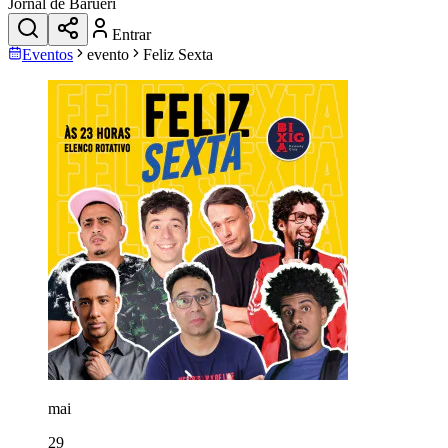
Jornal de Barueri
Entrar
Eventos
evento
Feliz Sexta
mai
29