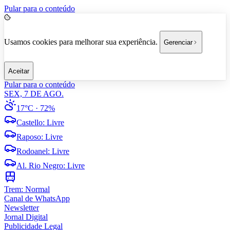
Pular para o conteúdo
Usamos cookies para melhorar sua experiência.
Gerenciar
Aceitar
Pular para o conteúdo
SEX, 7 DE AGO.
17°C
· 72%
Castello
:
Livre
Raposo
:
Livre
Rodoanel
:
Livre
Al. Rio Negro
:
Livre
Trem:
Normal
Canal de WhatsApp
Newsletter
Jornal Digital
Publicidade Legal