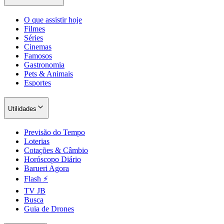
O que assistir hoje
Filmes
Séries
Cinemas
Famosos
Gastronomia
Pets & Animais
Esportes
Utilidades
Previsão do Tempo
Loterias
Cotações & Câmbio
Horóscopo Diário
Barueri Agora
Flash ⚡
TV JB
Busca
Guia de Drones