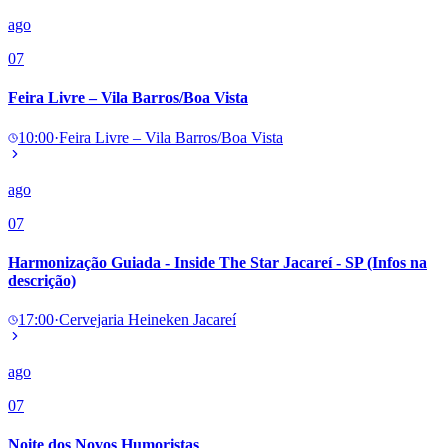
ago
07
Feira Livre – Vila Barros/Boa Vista
10:00
·
Feira Livre – Vila Barros/Boa Vista
ago
07
Harmonização Guiada - Inside The Star Jacareí - SP (Infos na
descrição)
17:00
·
Cervejaria Heineken Jacareí
ago
07
Noite dos Novos Humoristas