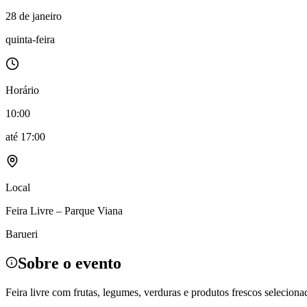
Política
28 de janeiro
Eleições
Esportes
quinta-feira
Saúde
Segurança
Cultura
Meio Ambiente
Horário
Obras
Educação
10:00
Bairros de Barueri
até
17:00
Selecione sua região
Para notícias da sua região
Local
Aldeia
Aldeia da Serra
Aldeia de Barueri
Alphaville
Bairro Jubran
Belva
Militar
Itapevi
Jandira
Jardim Audir
Jardim Belval
Jardim Califórnia
Jard
Feira Livre – Parque Viana
Cristina
Jardim Maria Helena
Jardim Mutinga
Jardim Paraíso
Jardim Pau
Aldeinha
Osasco
Parque dos Camargos
Parque Imperial
Parque Santa L
Barueri
Conde
Vila Engenho Novo
Vila Márcia
Vila Nossa Sra. da Escada
Vila
Para Sua Empresa
Sobre o evento
Anuncie no Portal
Guia de Empresas
Feira livre com frutas, legumes, verduras e produtos frescos seleciona
Divulgar Vagas
Novo