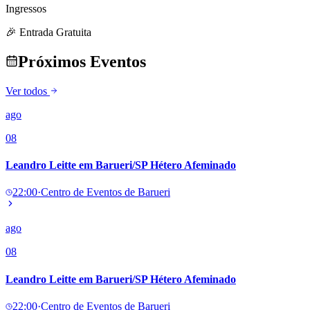
Publicidade Legal
Ingressos
Negócios Regionais
🎉 Entrada Gratuita
Turismo
Segurança Regional
Próximos Eventos
Hospitais Estaduais
Parques & Represas
Ver todos
Cidades da Região
ago
Santana de Parnaíba
Osasco
Carapicuíba
Jandira
Itapevi
Cotia
Pirapora 
Para Sua Empresa
08
Anuncie Regional
Leandro Leitte em Barueri/SP Hétero Afeminado
Guia de Empresas
Vagas na Região
Novo
22:00
·
Centro de Eventos de Barueri
Hub de Negócios
Guia Comercial
Selo Verificado
ago
Portal Educacional
Agenda de Vestibulares
08
Vagas de Emprego
Concursos
Leandro Leitte em Barueri/SP Hétero Afeminado
Panorama Econômico
22:00
·
Centro de Eventos de Barueri