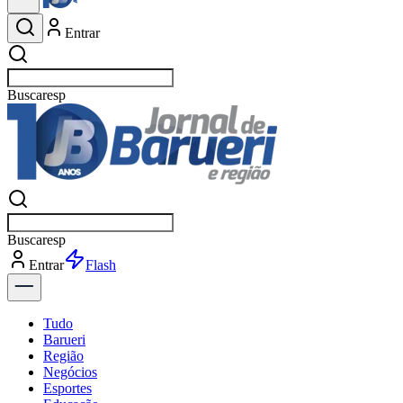
Entrar
Buscar
esportes
Buscar
esportes
Entrar
Flash
Tudo
Barueri
Região
Negócios
Esportes