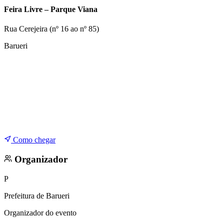
Copa do Brasil
Feira Livre – Parque Viana
Libertadores
Sul-Americana
Rua Cerejeira (nº 16 ao nº 85)
Copa América
Champions League
Barueri
Premier League
La Liga
Bundesliga
Mundial 2026
Times - Ir direto
Como chegar
Organizador
P
Prefeitura de Barueri
Organizador do evento