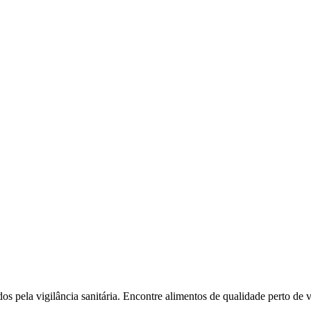
l
Bethaville
Boa Vista
Califórnia
Carapicuíba
Centro
Chácaras Marco
Cida
im dos Altos
Jardim dos Camargos
Jardim Esperança
Jardim Graziela
Jard
lista
Jardim Reginalice
Jardim São Luís
Jardim São Pedro
Jardim São Sil
uzia
Parque Viana
Pirapora do Bom Jesus
Recanto Phrynéa
Santana de P
 Porto
Votupoca
dos pela vigilância sanitária. Encontre alimentos de qualidade perto de 