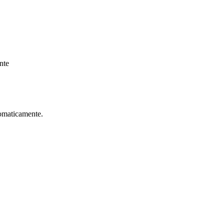
nte
tomaticamente.
Corinthians