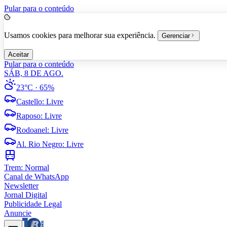
Pular para o conteúdo
Usamos cookies para melhorar sua experiência.
Gerenciar
Aceitar
Pular para o conteúdo
SÁB, 8 DE AGO.
23°C
· 65%
Castello
:
Livre
Raposo
:
Livre
Rodoanel
:
Livre
Al. Rio Negro
:
Livre
Trem:
Normal
Canal de WhatsApp
Newsletter
Jornal Digital
Publicidade Legal
Anuncie