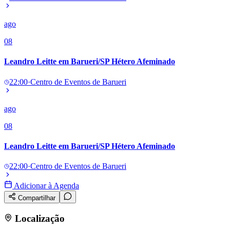
Panorama Econômico
ago
Para Sua Empresa
08
Anuncie no Portal
Verificar Empresa
Novo
Leandro Leitte em Barueri/SP Hétero Afeminado
Anunciar Vagas
Novo
Publicidade Legal
22:00
·
Centro de Eventos de Barueri
NBA
NFL
Fórmula 1
ago
UFC
08
Tênis (ATP)
MLB
NHL
Leandro Leitte em Barueri/SP Hétero Afeminado
Atletismo
Vôlei
22:00
·
Centro de Eventos de Barueri
NBB
Adicionar à Agenda
Competições de Futebol
Compartilhar
Brasileirão Série A
Brasileirão Série B
Localização
Paulistão