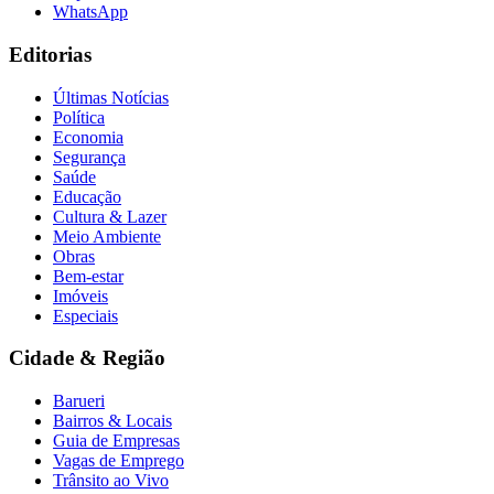
WhatsApp
Editorias
Últimas Notícias
Política
Economia
Segurança
Saúde
Educação
Cultura & Lazer
Meio Ambiente
Obras
Bem-estar
Imóveis
Especiais
Cidade & Região
Barueri
Bairros & Locais
Guia de Empresas
Vagas de Emprego
Trânsito ao Vivo