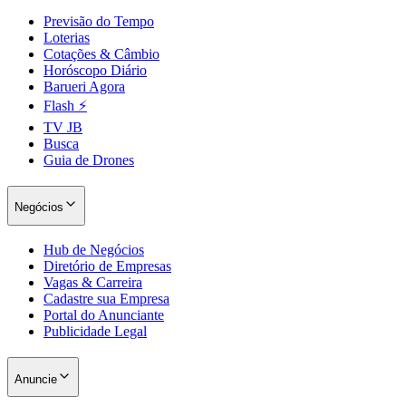
Previsão do Tempo
Loterias
Cotações & Câmbio
Horóscopo Diário
Barueri Agora
Flash ⚡
TV JB
Busca
Guia de Drones
Negócios
Hub de Negócios
Diretório de Empresas
Vagas & Carreira
Cadastre sua Empresa
Portal do Anunciante
Publicidade Legal
Anuncie