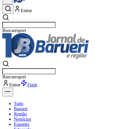
Entrar
Buscar
esportes
Buscar
esportes
Entrar
Flash
Tudo
Barueri
Região
Negócios
Esportes