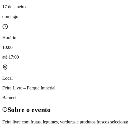
Política
17 de janeiro
Eleições
Esportes
domingo
Saúde
Segurança
Cultura
Meio Ambiente
Horário
Obras
Educação
10:00
Bairros de Barueri
até
17:00
Selecione sua região
Para notícias da sua região
Local
Aldeia
Aldeia da Serra
Aldeia de Barueri
Alphaville
Bairro Jubran
Belva
Militar
Itapevi
Jandira
Jardim Audir
Jardim Belval
Jardim Califórnia
Jard
Feira Livre – Parque Imperial
Cristina
Jardim Maria Helena
Jardim Mutinga
Jardim Paraíso
Jardim Pau
Aldeinha
Osasco
Parque dos Camargos
Parque Imperial
Parque Santa L
Barueri
Conde
Vila Engenho Novo
Vila Márcia
Vila Nossa Sra. da Escada
Vila
Para Sua Empresa
Sobre o evento
Anuncie no Portal
Guia de Empresas
Feira livre com frutas, legumes, verduras e produtos frescos seleciona
Divulgar Vagas
Novo