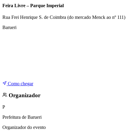
Copa do Brasil
Feira Livre – Parque Imperial
Libertadores
Sul-Americana
Rua Frei Henrique S. de Coimbra (do mercado Menck ao nº 111)
Copa América
Champions League
Barueri
Premier League
La Liga
Bundesliga
Mundial 2026
Times - Ir direto
Como chegar
Organizador
P
Prefeitura de Barueri
Organizador do evento