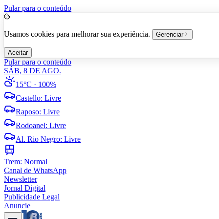
Pular para o conteúdo
Usamos cookies para melhorar sua experiência.
Gerenciar
Aceitar
Pular para o conteúdo
SÁB, 8 DE AGO.
15°C
· 100%
Castello
:
Livre
Raposo
:
Livre
Rodoanel
:
Livre
Al. Rio Negro
:
Livre
Trem:
Normal
Canal de WhatsApp
Newsletter
Jornal Digital
Publicidade Legal
Anuncie