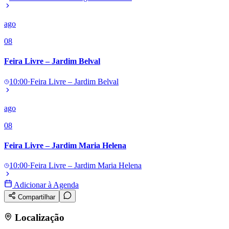
Panorama Econômico
ago
Para Sua Empresa
08
Anuncie no Portal
Verificar Empresa
Novo
Feira Livre – Jardim Belval
Anunciar Vagas
Novo
Publicidade Legal
10:00
·
Feira Livre – Jardim Belval
NBA
NFL
Fórmula 1
ago
UFC
08
Tênis (ATP)
MLB
NHL
Feira Livre – Jardim Maria Helena
Atletismo
Vôlei
10:00
·
Feira Livre – Jardim Maria Helena
NBB
Adicionar à Agenda
Competições de Futebol
Compartilhar
Brasileirão Série A
Brasileirão Série B
Localização
Paulistão