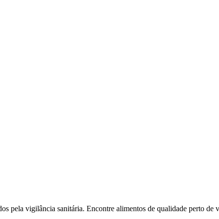
l
Bethaville
Boa Vista
Califórnia
Carapicuíba
Centro
Chácaras Marco
Cida
im dos Altos
Jardim dos Camargos
Jardim Esperança
Jardim Graziela
Jard
lista
Jardim Reginalice
Jardim São Luís
Jardim São Pedro
Jardim São Sil
uzia
Parque Viana
Pirapora do Bom Jesus
Recanto Phrynéa
Santana de P
 Porto
Votupoca
dos pela vigilância sanitária. Encontre alimentos de qualidade perto de 