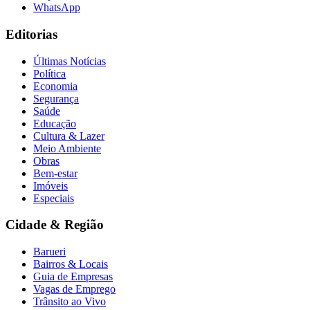
WhatsApp
Editorias
Últimas Notícias
Política
Economia
Segurança
Saúde
Educação
Cultura & Lazer
Meio Ambiente
Obras
Bem-estar
Imóveis
Especiais
Cidade & Região
Barueri
Bairros & Locais
Guia de Empresas
Vagas de Emprego
Trânsito ao Vivo