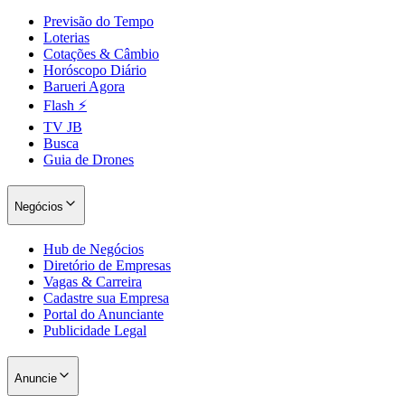
Previsão do Tempo
Loterias
Cotações & Câmbio
Horóscopo Diário
Barueri Agora
Flash ⚡
TV JB
Busca
Guia de Drones
Negócios
Hub de Negócios
Diretório de Empresas
Vagas & Carreira
Cadastre sua Empresa
Portal do Anunciante
Publicidade Legal
Anuncie