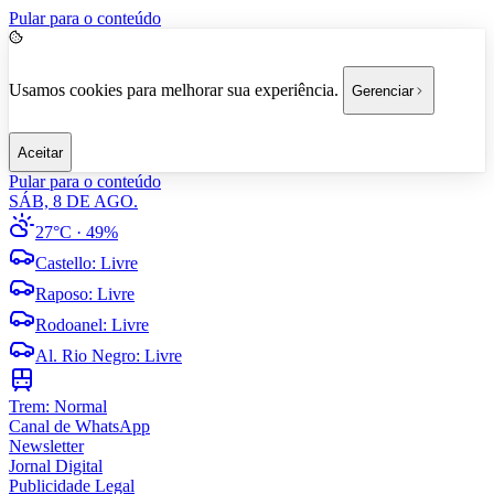
Pular para o conteúdo
Usamos cookies para melhorar sua experiência.
Gerenciar
Aceitar
Pular para o conteúdo
SÁB, 8 DE AGO.
27°C
· 49%
Castello
:
Livre
Raposo
:
Livre
Rodoanel
:
Livre
Al. Rio Negro
:
Livre
Trem:
Normal
Canal de WhatsApp
Newsletter
Jornal Digital
Publicidade Legal