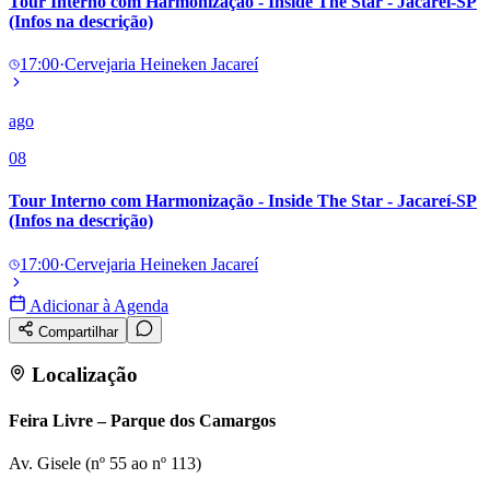
Tour Interno com Harmonização - Inside The Star - Jacareí-SP
(Infos na descrição)
17:00
·
Cervejaria Heineken Jacareí
ago
08
Tour Interno com Harmonização - Inside The Star - Jacareí-SP
(Infos na descrição)
17:00
·
Cervejaria Heineken Jacareí
Adicionar à Agenda
Compartilhar
Localização
Feira Livre – Parque dos Camargos
Av. Gisele (nº 55 ao nº 113)