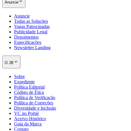
Anuncie
Anuncie
Todas as Soluções
Vagas Patrocinadas
Publicidade Legal
Depoimentos
Especificações
Newsletter Landing
O JB
Sobre
Expediente
Política Editorial
Código de Ética
Política de Verificação
Política de Correções
Diversidade e Inclusão
VC no Portal
Acervo Histórico
Guia da Marca
Contato