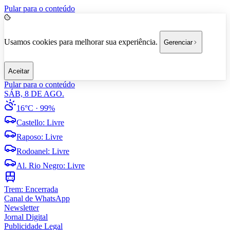
Pular para o conteúdo
Usamos cookies para melhorar sua experiência.
Gerenciar
Aceitar
Pular para o conteúdo
SÁB, 8 DE AGO.
16°C
· 99%
Castello
:
Livre
Raposo
:
Livre
Rodoanel
:
Livre
Al. Rio Negro
:
Livre
Trem:
Encerrada
Canal de WhatsApp
Newsletter
Jornal Digital
Publicidade Legal