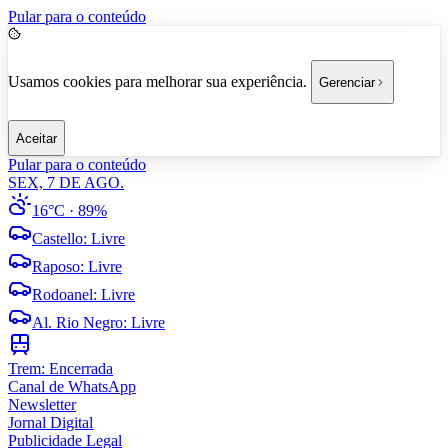
Pular para o conteúdo
Usamos cookies para melhorar sua experiência.
Gerenciar
Aceitar
Pular para o conteúdo
SEX, 7 DE AGO.
16°C
· 89%
Castello
:
Livre
Raposo
:
Livre
Rodoanel
:
Livre
Al. Rio Negro
:
Livre
Trem:
Encerrada
Canal de WhatsApp
Newsletter
Jornal Digital
Publicidade Legal