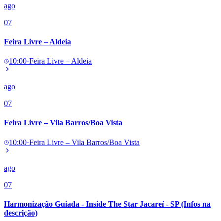
ago
07
Feira Livre – Aldeia
10:00
·
Feira Livre – Aldeia
ago
07
Feira Livre – Vila Barros/Boa Vista
10:00
·
Feira Livre – Vila Barros/Boa Vista
ago
07
Harmonização Guiada - Inside The Star Jacareí - SP (Infos na
descrição)