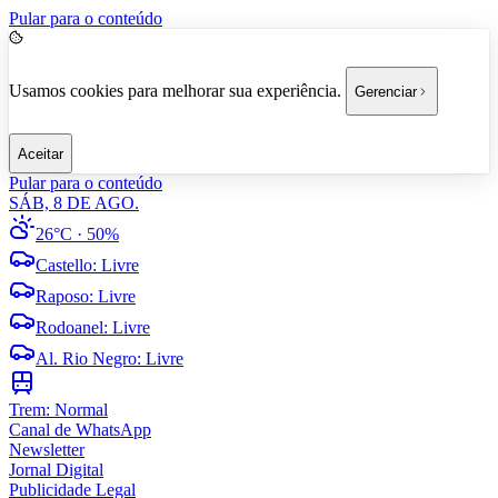
Pular para o conteúdo
Usamos cookies para melhorar sua experiência.
Gerenciar
Aceitar
Pular para o conteúdo
SÁB, 8 DE AGO.
26°C
· 50%
Castello
:
Livre
Raposo
:
Livre
Rodoanel
:
Livre
Al. Rio Negro
:
Livre
Trem:
Normal
Canal de WhatsApp
Newsletter
Jornal Digital
Publicidade Legal